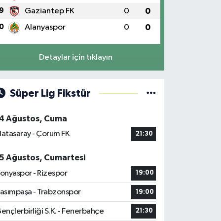
9
Gaziantep FK
0
0
0
Alanyaspor
0
0
Detaylar için tıklayın
Süper Lig Fikstür
4 Ağustos, Cuma
latasaray - Çorum FK
21:30
5 Ağustos, Cumartesi
onyaspor - Rizespor
19:00
asımpaşa - Trabzonspor
19:00
ençlerbirliği S.K. - Fenerbahçe
21:30