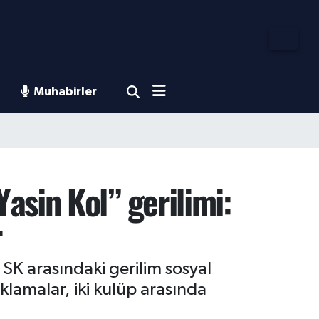
Muhabirler
asin Kol” gerilimi:
r
SK arasındaki gerilim sosyal
lamalar, iki kulüp arasında