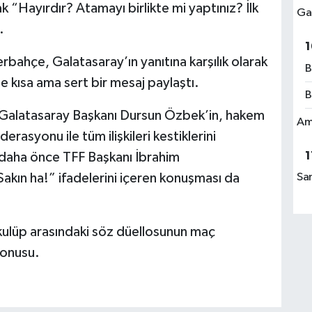
k “Hayırdır? Atamayı birlikte mi yaptınız? İlk
Ga
.
1
erbahçe, Galatasaray’ın yanıtına karşılık olarak
B
de kısa ama sert bir mesaj paylaştı.
B
e Galatasaray Başkanı Dursun Özbek’in, hakem
Am
rasyonu ile tüm ilişkileri kestiklerini
1
n daha önce TFF Başkanı İbrahim
kın ha!” ifadelerini içeren konuşması da
Sa
 kulüp arasındaki söz düellosunun maç
konusu.