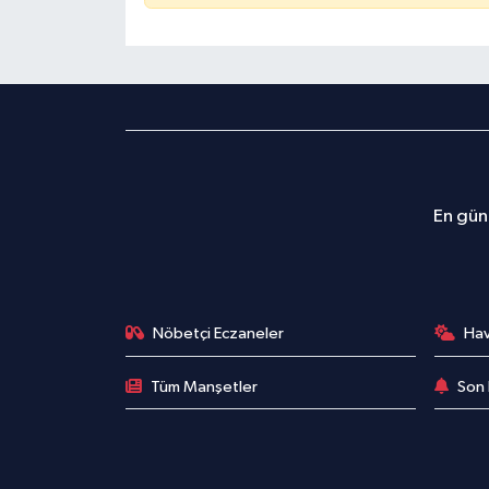
En günc
Nöbetçi Eczaneler
Ha
Tüm Manşetler
Son 