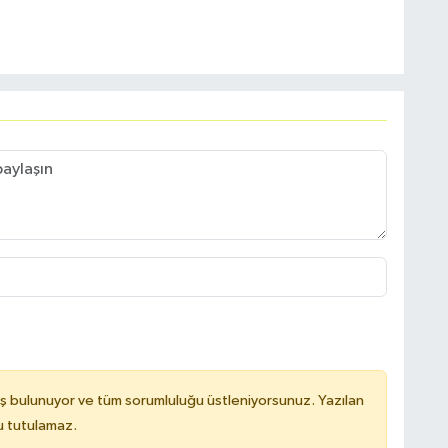
ş bulunuyor ve tüm sorumluluğu üstleniyorsunuz. Yazılan
u tutulamaz.