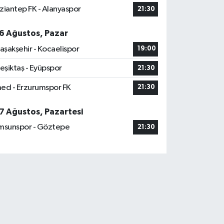
ziantep FK - Alanyaspor
21:30
6 Ağustos, Pazar
aşakşehir - Kocaelispor
19:00
eşiktaş - Eyüpspor
21:30
ed - Erzurumspor FK
21:30
7 Ağustos, Pazartesi
msunspor - Göztepe
21:30