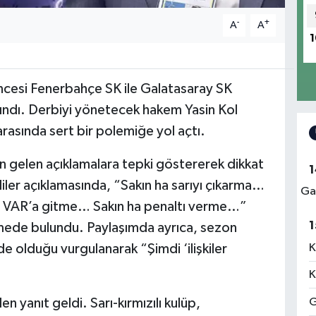
-
+
A
A
1
ncesi Fenerbahçe SK ile Galatasaray SK
ındı. Derbiyi yönetecek hakem Yasin Kol
 arasında sert bir polemiğe yol açtı.
gelen açıklamalara tepki göstererek dikkat
1
liler açıklamasında, “Sakın ha sarıyı çıkarma…
Ga
ha VAR’a gitme… Sakın ha penaltı verme…”
1
rmede bulundu. Paylaşımda ayrıca, sezon
e olduğu vurgulanarak “Şimdi ‘ilişkiler
K
K
yanıt geldi. Sarı-kırmızılı kulüp,
G