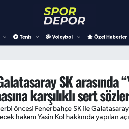
Tenis
Voleybol
Özel Haberler
Galatasaray SK arasında “Y
sına karşılıklı sert sözle
erbi öncesi Fenerbahçe SK ile Galatasaray 
ecek hakem Yasin Kol hakkında yapılan açık