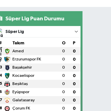
Süper Lig Puan Durumu
Süper Lig
#
Takım
O
P
1
Amed
0
0
2
Erzurumspor FK
0
0
3
Başakşehir
0
0
4
Kocaelispor
0
0
5
Beşiktaş
0
0
6
Eyüpspor
0
0
7
Galatasaray
0
0
8
Çorum FK
0
0