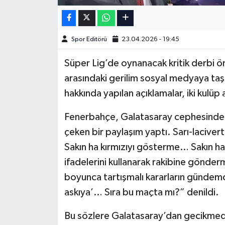
Türkiye Basketbol Ligi
Spor Editörü
23.04.2026 - 19:45
Kadınlar Basketbol Ligi
Süper Lig’de oynanacak kritik derbi ö
Diğer Basketbol Ligleri
arasındaki gerilim sosyal medyaya taş
hakkında yapılan açıklamalar, iki kulüp
Formula 1
Fenerbahçe, Galatasaray cephesinden 
Atletizm
çeken bir paylaşım yaptı. Sarı-lacivert
Sakın ha kırmızıyı gösterme… Sakın 
Hentbol
ifadelerini kullanarak rakibine gönde
boyunca tartışmalı kararların gündemd
At Yarışı
askıya’… Sıra bu maçta mı?” denildi.
Bisiklet
Bu sözlere Galatasaray’dan gecikmeden 