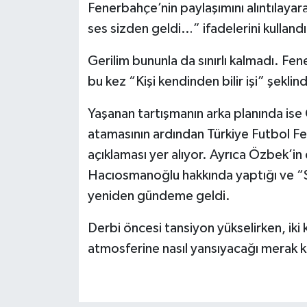
Boks
Fenerbahçe’nin paylaşımını alıntılayara
ses sizden geldi…” ifadelerini kullandı
Güreş
Gerilim bununla da sınırlı kalmadı. Fen
Halter
bu kez “Kişi kendinden bilir işi” şeklin
Motor Sporları
Yaşanan tartışmanın arka planında is
atamasının ardından Türkiye Futbol Fede
Su Sporları
açıklaması yer alıyor. Ayrıca Özbek’i
Hacıosmanoğlu hakkında yaptığı ve “Sa
Diğer Spor Dalları
yeniden gündeme geldi.
Futbolcular
Derbi öncesi tansiyon yükselirken, iki
atmosferine nasıl yansıyacağı merak 