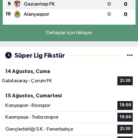
9
Gaziantep FK
0
0
10
Alanyaspor
0
0
Detaylar için tıklayın
Süper Lig Fikstür
14 Ağustos, Cuma
Galatasaray - Çorum FK
21:30
15 Ağustos, Cumartesi
Konyaspor - Rizespor
19:00
Kasımpaşa - Trabzonspor
19:00
Gençlerbirliği S.K. - Fenerbahçe
21:30