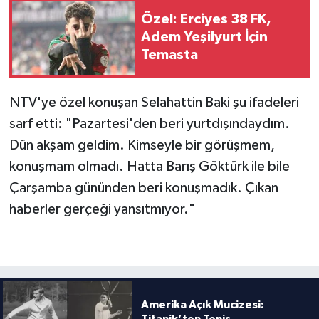
Özel: Erciyes 38 FK,
Türkiye Basketbol Ligi
Adem Yeşilyurt İçin
Temasta
Kadınlar Basketbol Ligi
NTV'ye özel konuşan Selahattin Baki şu ifadeleri
Diğer Basketbol Ligleri
sarf etti: "Pazartesi'den beri yurtdışındaydım.
Formula 1
Dün akşam geldim. Kimseyle bir görüşmem,
konuşmam olmadı. Hatta Barış Göktürk ile bile
Atletizm
Çarşamba gününden beri konuşmadık. Çıkan
haberler gerçeği yansıtmıyor."
Hentbol
At Yarışı
Bisiklet
Amerika Açık Mucizesi: