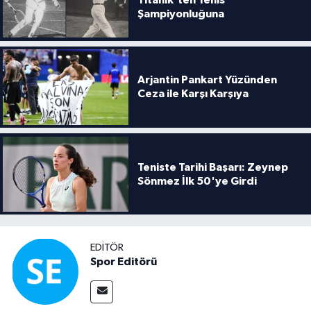
Titanik’ten Tenis
Boks
Şampiyonluğuna
Güreş
Halter
Arjantin Pankart Yüzünden
Ceza ile Karşı Karşıya
Motor Sporları
Su Sporları
Teniste Tarihi Başarı: Zeynep
Sönmez İlk 50'ye Girdi
Diğer Spor Dalları
Futbolcular
EDITÖR
Spor Editörü