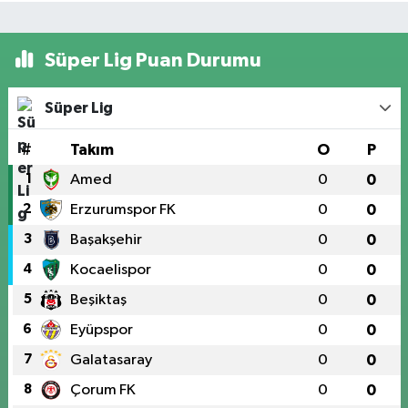
Süper Lig Puan Durumu
Süper Lig
#
Takım
O
P
1
Amed
0
0
2
Erzurumspor FK
0
0
3
Başakşehir
0
0
4
Kocaelispor
0
0
5
Beşiktaş
0
0
6
Eyüpspor
0
0
7
Galatasaray
0
0
8
Çorum FK
0
0