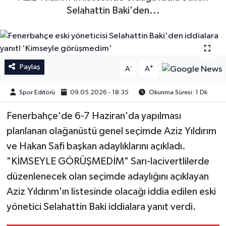
Selahattin Baki'den...
İngiltere Premier Lig
İngiltere Premier Lig
Almanya Bundesliga
La Liga
Paylaş
-
+
La Liga
Almanya Bundesliga
A
A
Spor Editörü
09.05.2026 - 18:35
Okunma Süresi: 1 Dk
Serie A
Serie A
Fenerbahçe'de 6-7 Haziran'da yapılması
Fransa Ligue 1
planlanan olağanüstü genel seçimde Aziz Yıldırım
ve Hakan Safi başkan adaylıklarını açıkladı.
Eredevise
"KİMSEYLE GÖRÜŞMEDİM" Sarı-lacivertlilerde
Portekiz Ligi
düzenlenecek olan seçimde adaylığını açıklayan
Aziz Yıldırım'ın listesinde olacağı iddia edilen eski
TFF 1.Lig
yönetici Selahattin Baki iddialara yanıt verdi.
Diğer Futbol Ligleri