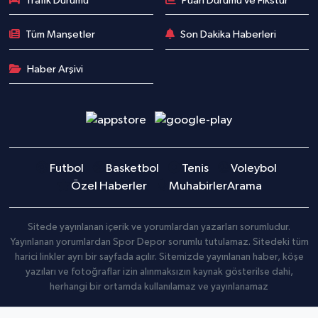
Trafik Durumu
Puan Durumu ve Fikstür
Tüm Manşetler
Son Dakika Haberleri
Haber Arşivi
Futbol
Basketbol
Tenis
Voleybol
Özel Haberler
Muhabirler
Arama
Sitede yayınlanan içerik ve yorumlardan yazarları sorumludur.
Yayınlanan yorumlardan Spor Depor sorumlu tutulamaz. Sitedeki tüm
harici linkler ayrı bir sayfada açılır. Sitemizde yayınlanan haber, köşe
yazıları ve fotoğraflar izin alınmaksızın kaynak gösterilse dahi,
herhangi bir ortamda kullanılamaz ve yayınlanamaz