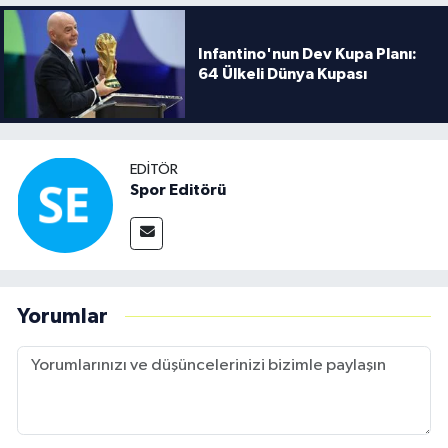
Boks
Infantino'nun Dev Kupa Planı:
Güreş
64 Ülkeli Dünya Kupası
Halter
Motor Sporları
EDITÖR
Spor Editörü
Su Sporları
Diğer Spor Dalları
Futbolcular
Yorumlar