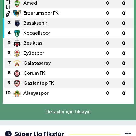
1
Amed
0
0
2
Erzurumspor FK
0
0
3
Başakşehir
0
0
4
Kocaelispor
0
0
5
Beşiktaş
0
0
6
Eyüpspor
0
0
7
Galatasaray
0
0
8
Çorum FK
0
0
9
Gaziantep FK
0
0
10
Alanyaspor
0
0
Detaylar için tıklayın
Süper Lig Fikstür