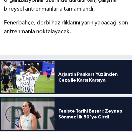
organizasyonlar üzerinde durulurken, çalışma
bireysel antrenmanlarla tamamlandı.
Türkiye Basketbol Ligi
Fenerbahçe, derbi hazırlıklarını yarın yapacağı son
Kadınlar Basketbol Ligi
antrenmanla noktalayacak.
Diğer Basketbol Ligleri
Formula 1
Atletizm
Arjantin Pankart Yüzünden
Ceza ile Karşı Karşıya
Hentbol
At Yarışı
Teniste Tarihi Başarı: Zeynep
Sönmez İlk 50'ye Girdi
Bisiklet