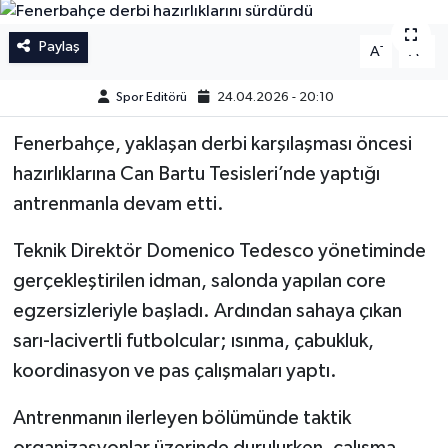
İngiltere Premier Lig
İngiltere Premier Lig
Paylaş
-
+
A
A
Almanya Bundesliga
La Liga
Spor Editörü
24.04.2026 - 20:10
La Liga
Almanya Bundesliga
Fenerbahçe, yaklaşan derbi karşılaşması öncesi
hazırlıklarına Can Bartu Tesisleri’nde yaptığı
Serie A
Serie A
antrenmanla devam etti.
Fransa Ligue 1
Teknik Direktör Domenico Tedesco yönetiminde
gerçekleştirilen idman, salonda yapılan core
Eredevise
egzersizleriyle başladı. Ardından sahaya çıkan
sarı-lacivertli futbolcular; ısınma, çabukluk,
Portekiz Ligi
koordinasyon ve pas çalışmaları yaptı.
TFF 1.Lig
Antrenmanın ilerleyen bölümünde taktik
Diğer Futbol Ligleri