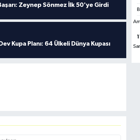
 Başarı: Zeynep Sönmez İlk 50'ye Girdi
B
Am
1
Dev Kupa Planı: 64 Ülkeli Dünya Kupası
Sa