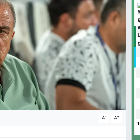
-
+
A
A
1