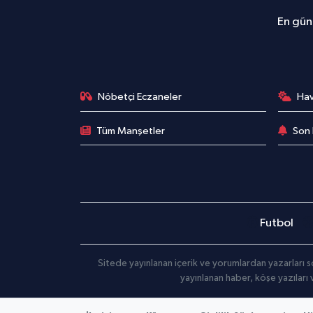
En günc
Nöbetçi Eczaneler
Ha
Tüm Manşetler
Son 
Futbol
Sitede yayınlanan içerik ve yorumlardan yazarları s
yayınlanan haber, köşe yazıları