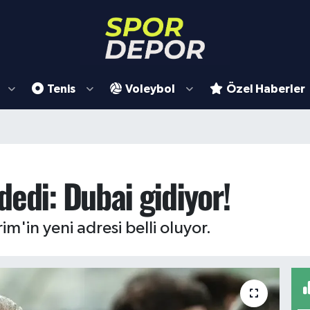
Tenis
Voleybol
Özel Haberler
edi: Dubai gidiyor!
m'in yeni adresi belli oluyor.