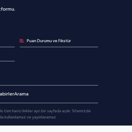
atformu.
Puan Durumu ve Fikstür
birler
Arama
üm harici linkler ayrı bir sayfada açılır. Sitemizde
mda kullanılamaz ve yayınlanamaz