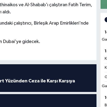
hinaikos ve Al-Shabab'ı çalıştıran Fatih Terim,
 aldı.
daki çalıştırıcı, Birleşik Arap Emirlikleri'nde
1
Ga
n Dubai'ye gidecek.
1
K
K
G
rt Yüzünden Ceza ile Karşı Karşıya
Ga
1
B