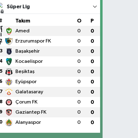
Süper Lig
#
Takım
O
P
1
Amed
0
0
2
Erzurumspor FK
0
0
3
Başakşehir
0
0
4
Kocaelispor
0
0
5
Beşiktaş
0
0
6
Eyüpspor
0
0
7
Galatasaray
0
0
8
Çorum FK
0
0
9
Gaziantep FK
0
0
0
Alanyaspor
0
0