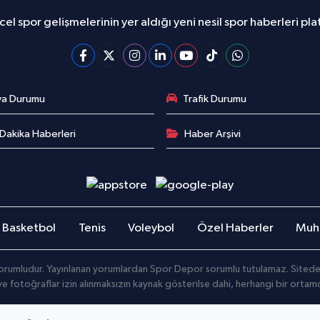
el spor gelişmelerinin yer aldığı yeni nesil spor haberleri pl
va Durumu
Trafik Durumu
Dakika Haberleri
Haber Arşivi
Basketbol
Tenis
Voleybol
Özel Haberler
Muha
orumludur. Yayınlanan yorumlardan Spor Depor sorumlu tutulamaz. Sitedeki t
 ve fotoğraflar izin alınmaksızın kaynak gösterilse dahi, herhangi bir orta