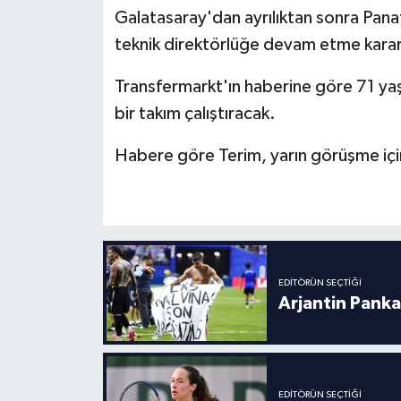
Galatasaray'dan ayrılıktan sonra Panat
Türkiye Basketbol Ligi
teknik direktörlüğe devam etme kararı
Transfermarkt'ın haberine göre 71 yaşın
Kadınlar Basketbol Ligi
bir takım çalıştıracak.
Diğer Basketbol Ligleri
Habere göre Terim, yarın görüşme içi
Formula 1
Atletizm
Hentbol
EDITÖRÜN SEÇTIĞI
Arjantin Panka
At Yarışı
Bisiklet
EDITÖRÜN SEÇTIĞI