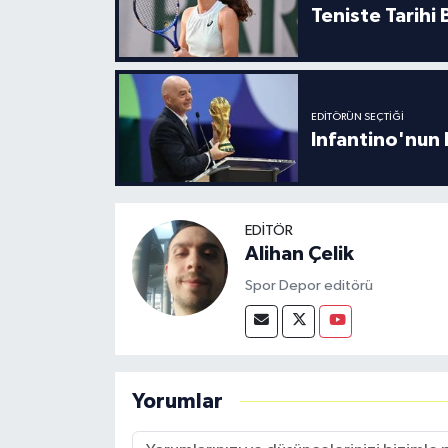
Boks
Teniste Tarihi
Güreş
Halter
EDITÖRÜN SEÇTIĞI
Infantino'nun 
Motor Sporları
Su Sporları
EDITÖR
Alihan Çelik
Diğer Spor Dalları
Spor Depor editörü
Futbolcular
Yorumlar