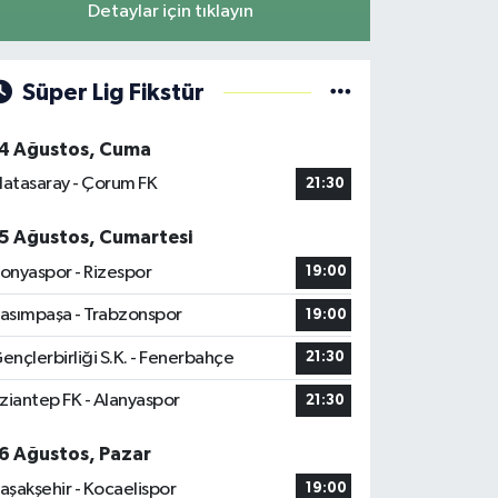
Detaylar için tıklayın
Süper Lig Fikstür
4 Ağustos, Cuma
latasaray - Çorum FK
21:30
5 Ağustos, Cumartesi
onyaspor - Rizespor
19:00
asımpaşa - Trabzonspor
19:00
ençlerbirliği S.K. - Fenerbahçe
21:30
ziantep FK - Alanyaspor
21:30
6 Ağustos, Pazar
aşakşehir - Kocaelispor
19:00