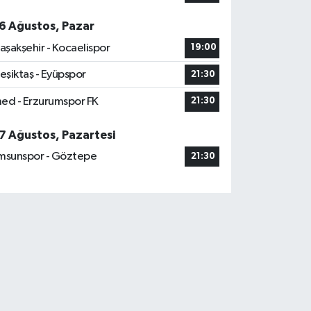
6 Ağustos, Pazar
aşakşehir - Kocaelispor
19:00
eşiktaş - Eyüpspor
21:30
ed - Erzurumspor FK
21:30
7 Ağustos, Pazartesi
msunspor - Göztepe
21:30