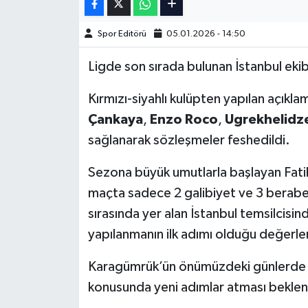
Türkiye Basketbol Ligi
Spor Editörü
05.01.2026 - 14:50
Ligde son sırada bulunan İstanbul ekibi
Kadınlar Basketbol Ligi
Kırmızı-siyahlı kulüpten yapılan açıkl
Diğer Basketbol Ligleri
Çankaya
,
Enzo Roco
,
Ugrekhelidz
Formula 1
sağlanarak sözleşmeler feshedildi.
Sezona büyük umutlarla başlayan Fati
Atletizm
maçta sadece 2 galibiyet ve 3 beraberl
Hentbol
sırasında yer alan İstanbul temsilcisin
yapılanmanın ilk adımı olduğu değerlen
At Yarışı
Karagümrük’ün önümüzdeki günlerde 
Bisiklet
konusunda yeni adımlar atması beklen