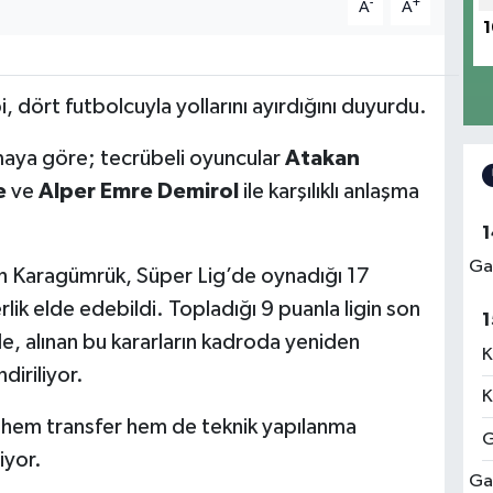
-
+
A
A
1
, dört futbolcuyla yollarını ayırdığını duyurdu.
amaya göre; tecrübeli oyuncular
Atakan
e
ve
Alper Emre Demirol
ile karşılıklı anlaşma
1
Ga
h Karagümrük, Süper Lig’de oynadığı 17
ik elde edebildi. Topladığı 9 puanla ligin son
1
de, alınan bu kararların kadroda yeniden
K
diriliyor.
K
hem transfer hem de teknik yapılanma
G
iyor.
Ga