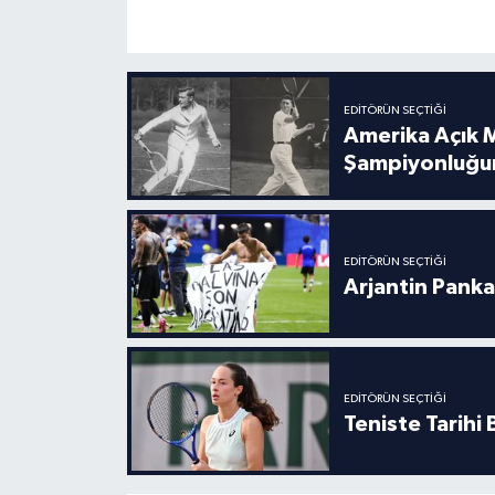
Boks
Güreş
EDITÖRÜN SEÇTIĞI
Halter
Amerika Açık M
Şampiyonluğu
Motor Sporları
Su Sporları
EDITÖRÜN SEÇTIĞI
Arjantin Panka
Diğer Spor Dalları
Futbolcular
EDITÖRÜN SEÇTIĞI
Teniste Tarihi