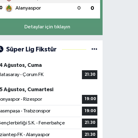
0
Alanyaspor
0
0
Detaylar için tıklayın
Süper Lig Fikstür
4 Ağustos, Cuma
latasaray - Çorum FK
21:30
5 Ağustos, Cumartesi
onyaspor - Rizespor
19:00
asımpaşa - Trabzonspor
19:00
ençlerbirliği S.K. - Fenerbahçe
21:30
ziantep FK - Alanyaspor
21:30