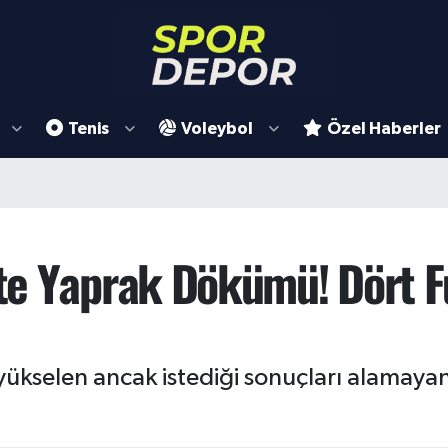
Tenis
Voleybol
Özel Haberler
e Yaprak Dökümü! Dört Fu
yükselen ancak istediği sonuçları alamay