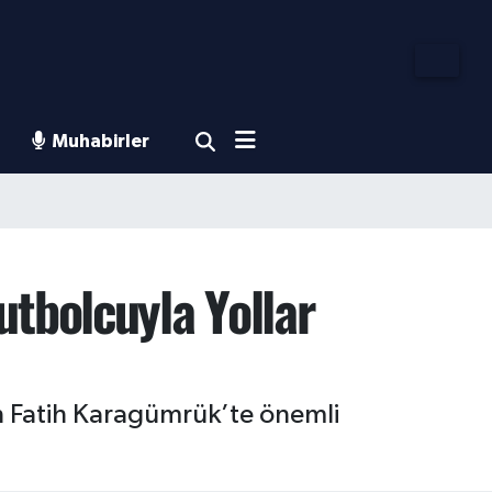
Muhabirler
tbolcuyla Yollar
an Fatih Karagümrük’te önemli