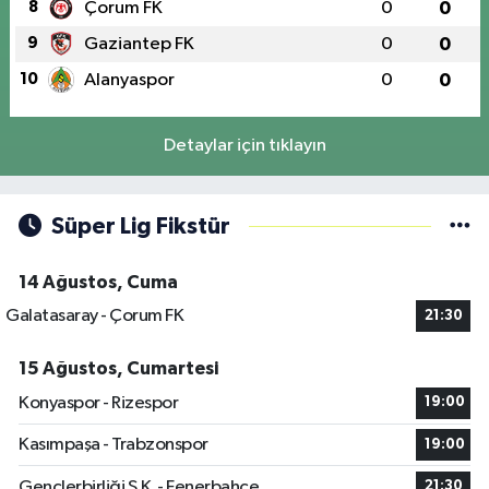
8
Çorum FK
0
0
9
Gaziantep FK
0
0
10
Alanyaspor
0
0
Detaylar için tıklayın
Süper Lig Fikstür
14 Ağustos, Cuma
Galatasaray - Çorum FK
21:30
15 Ağustos, Cumartesi
Konyaspor - Rizespor
19:00
Kasımpaşa - Trabzonspor
19:00
Gençlerbirliği S.K. - Fenerbahçe
21:30