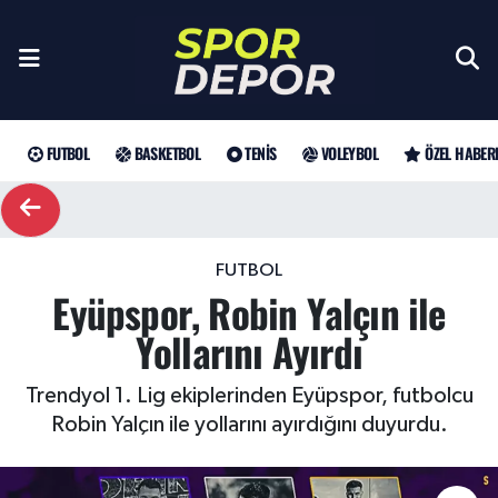
Futbol
Galatasaray
Türkiye Basketbol Ligi
Türk Tenisi
Sultanlar Ligi
Gündem
Nöbetçi Eczaneler
Fenerbahçe
Basketbol
EuroLeague
Grand Slam
Özel Haber
Hava Durumu
FUTBOL
BASKETBOL
TENIS
VOLEYBOL
ÖZEL HABER
Beşiktaş
NBA
Tenis
ATP
Futbol
Trafik Durumu
Trabzonspor
WTA
Voleybol
Basketbol
Süper Lig Puan Durumu ve Fikstür
FUTBOL
Eyüpspor, Robin Yalçın ile
Trendyol Süper Lig
Özel Haberler
Şampiyonlar Ligi
Tüm Manşetler
Yollarını Ayırdı
Şampiyonlar Ligi
Muhabirler
UEFA Avrupa Ligi
Son Dakika Haberleri
Trendyol 1. Lig ekiplerinden Eyüpspor, futbolcu
Robin Yalçın ile yollarını ayırdığını duyurdu.
Haber Arşivi
UEFA Avrupa Ligi
Arama
Avrupa Konferans Ligi
Avrupa Konferans Ligi
Trendyol Süper Lig