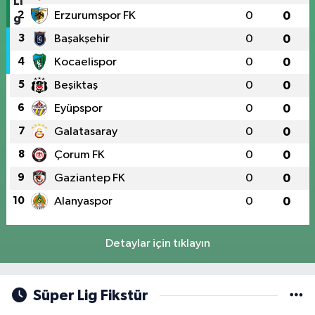
2
Erzurumspor FK
0
0
3
Başakşehir
0
0
4
Kocaelispor
0
0
5
Beşiktaş
0
0
6
Eyüpspor
0
0
7
Galatasaray
0
0
8
Çorum FK
0
0
9
Gaziantep FK
0
0
10
Alanyaspor
0
0
Detaylar için tıklayın
Süper Lig Fikstür