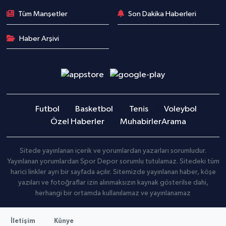
Tüm Manşetler
Son Dakika Haberleri
Haber Arşivi
Futbol
Basketbol
Tenis
Voleybol
Özel Haberler
Muhabirler
Arama
Sitede yayınlanan içerik ve yorumlardan yazarları sorumludur.
Yayınlanan yorumlardan Spor Depor sorumlu tutulamaz. Sitedeki tüm
harici linkler ayrı bir sayfada açılır. Sitemizde yayınlanan haber, köşe
yazıları ve fotoğraflar izin alınmaksızın kaynak gösterilse dahi,
herhangi bir ortamda kullanılamaz ve yayınlanamaz
İletişim
Künye