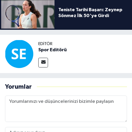
Teniste Tarihi Başarı: Zeynep
Sönmez İlk 50'ye Girdi
EDITÖR
Spor Editörü
Yorumlar