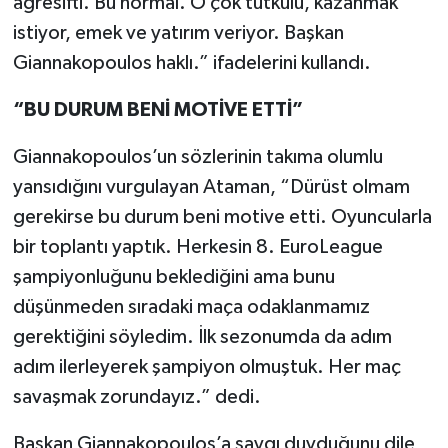
agresifti. Bu normal. O çok tutkulu, kazanmak
Boks
istiyor, emek ve yatırım veriyor. Başkan
Güreş
Giannakopoulos haklı.” ifadelerini kullandı.
“BU DURUM BENİ MOTİVE ETTİ”
Halter
Giannakopoulos’un sözlerinin takıma olumlu
Motor Sporları
yansıdığını vurgulayan Ataman, “Dürüst olmam
Su Sporları
gerekirse bu durum beni motive etti. Oyuncularla
bir toplantı yaptık. Herkesin 8. EuroLeague
Diğer Spor Dalları
şampiyonluğunu beklediğini ama bunu
düşünmeden sıradaki maça odaklanmamız
Futbolcular
gerektiğini söyledim. İlk sezonumda da adım
adım ilerleyerek şampiyon olmuştuk. Her maç
savaşmak zorundayız.” dedi.
Başkan Giannakopoulos’a saygı duyduğunu dile