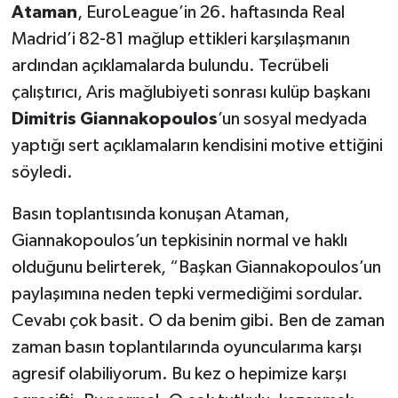
Ataman
, EuroLeague’in 26. haftasında Real
Madrid’i 82-81 mağlup ettikleri karşılaşmanın
Türkiye Basketbol Ligi
ardından açıklamalarda bulundu. Tecrübeli
Kadınlar Basketbol Ligi
çalıştırıcı, Aris mağlubiyeti sonrası kulüp başkanı
Dimitris Giannakopoulos
’un sosyal medyada
Diğer Basketbol Ligleri
yaptığı sert açıklamaların kendisini motive ettiğini
söyledi.
Formula 1
Basın toplantısında konuşan Ataman,
Atletizm
Giannakopoulos’un tepkisinin normal ve haklı
olduğunu belirterek, “Başkan Giannakopoulos’un
Hentbol
paylaşımına neden tepki vermediğimi sordular.
At Yarışı
Cevabı çok basit. O da benim gibi. Ben de zaman
zaman basın toplantılarında oyuncularıma karşı
Bisiklet
agresif olabiliyorum. Bu kez o hepimize karşı