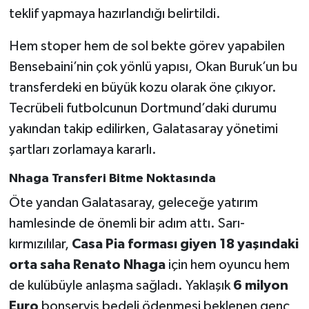
Boks
teklif yapmaya hazırlandığı belirtildi.
Güreş
Hem stoper hem de sol bekte görev yapabilen
Bensebaini’nin çok yönlü yapısı, Okan Buruk’un bu
Halter
transferdeki en büyük kozu olarak öne çıkıyor.
Tecrübeli futbolcunun Dortmund’daki durumu
Motor Sporları
yakından takip edilirken, Galatasaray yönetimi
Su Sporları
şartları zorlamaya kararlı.
Nhaga Transferi Bitme Noktasında
Diğer Spor Dalları
Öte yandan Galatasaray, geleceğe yatırım
Futbolcular
hamlesinde de önemli bir adım attı. Sarı-
kırmızılılar,
Casa Pia forması giyen 18 yaşındaki
orta saha Renato Nhaga
için hem oyuncu hem
de kulübüyle anlaşma sağladı. Yaklaşık
6 milyon
Euro
bonservis bedeli ödenmesi beklenen genç