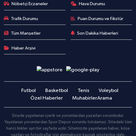
Nöbetçi Eczaneler
Hava Durumu
Trafik Durumu
Puan Durumu ve Fikstür
Tüm Manşetler
Son Dakika Haberleri
Haber Arşivi
Futbol
Basketbol
Tenis
Voleybol
Özel Haberler
Muhabirler
Arama
Sitede yayınlanan içerik ve yorumlardan yazarları sorumludur.
Yayınlanan yorumlardan Spor Depor sorumlu tutulamaz. Sitedeki tüm
harici linkler ayrı bir sayfada açılır. Sitemizde yayınlanan haber, köşe
yazıları ve fotoğraflar izin alınmaksızın kaynak gösterilse dahi,