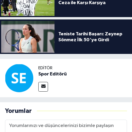
Ceza ile Karşı Karşıya
Teniste Tarihi Başarı: Zeynep
Sönmez İlk 50'ye Girdi
EDITÖR
Spor Editörü
Yorumlar