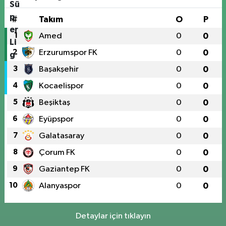
#
Takım
O
P
1
Amed
0
0
2
Erzurumspor FK
0
0
3
Başakşehir
0
0
4
Kocaelispor
0
0
5
Beşiktaş
0
0
6
Eyüpspor
0
0
7
Galatasaray
0
0
8
Çorum FK
0
0
9
Gaziantep FK
0
0
10
Alanyaspor
0
0
Detaylar için tıklayın