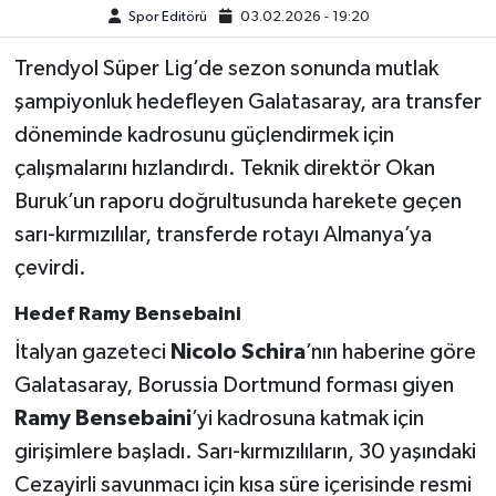
Spor Editörü
03.02.2026 - 19:20
Türkiye Basketbol Ligi
Trendyol Süper Lig’de sezon sonunda mutlak
şampiyonluk hedefleyen Galatasaray, ara transfer
Kadınlar Basketbol Ligi
döneminde kadrosunu güçlendirmek için
Diğer Basketbol Ligleri
çalışmalarını hızlandırdı. Teknik direktör Okan
Buruk’un raporu doğrultusunda harekete geçen
Formula 1
sarı-kırmızılılar, transferde rotayı Almanya’ya
çevirdi.
Atletizm
Hedef Ramy Bensebaini
Hentbol
İtalyan gazeteci
Nicolo Schira
’nın haberine göre
Galatasaray, Borussia Dortmund forması giyen
At Yarışı
Ramy Bensebaini
’yi kadrosuna katmak için
Bisiklet
girişimlere başladı. Sarı-kırmızılıların, 30 yaşındaki
Cezayirli savunmacı için kısa süre içerisinde resmi