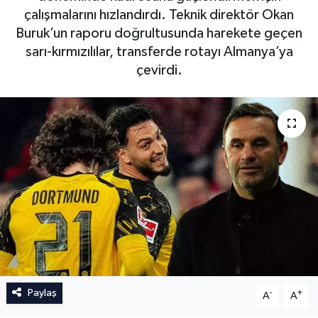
çalışmalarını hızlandırdı. Teknik direktör Okan
İngiltere Premier Lig
İngiltere Premier Lig
Buruk’un raporu doğrultusunda harekete geçen
sarı-kırmızılılar, transferde rotayı Almanya’ya
Almanya Bundesliga
La Liga
çevirdi.
La Liga
Almanya Bundesliga
Serie A
Serie A
Fransa Ligue 1
Eredevise
Portekiz Ligi
TFF 1.Lig
Paylaş
-
+
A
A
Diğer Futbol Ligleri