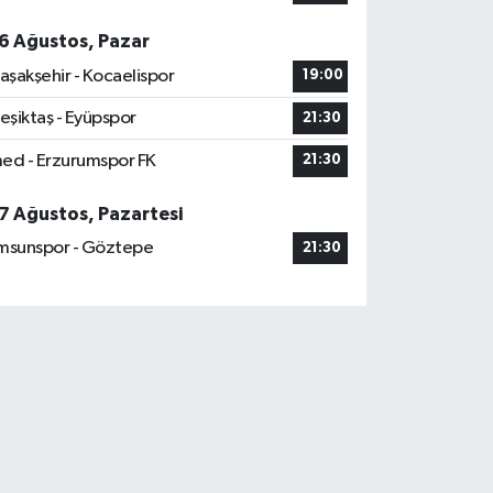
6 Ağustos, Pazar
aşakşehir - Kocaelispor
19:00
eşiktaş - Eyüpspor
21:30
ed - Erzurumspor FK
21:30
7 Ağustos, Pazartesi
msunspor - Göztepe
21:30