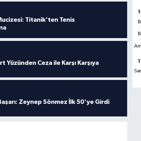
1
ucizesi: Titanik’ten Tenis
B
na
B
Am
1
rt Yüzünden Ceza ile Karşı Karşıya
Sa
 Başarı: Zeynep Sönmez İlk 50'ye Girdi