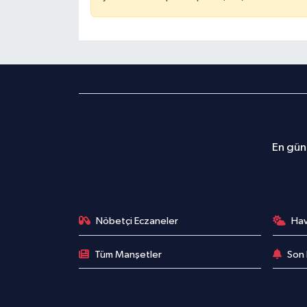
En günc
Nöbetçi Eczaneler
Ha
Tüm Manşetler
Son 