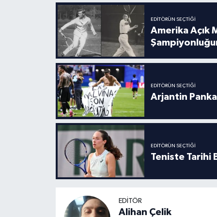
Boks
EDITÖRÜN SEÇTIĞI
Güreş
Amerika Açık M
Şampiyonluğu
Halter
Motor Sporları
EDITÖRÜN SEÇTIĞI
Arjantin Panka
Su Sporları
Diğer Spor Dalları
EDITÖRÜN SEÇTIĞI
Futbolcular
Teniste Tarihi
EDITÖR
Alihan Çelik