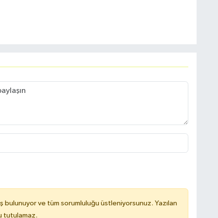
ş bulunuyor ve tüm sorumluluğu üstleniyorsunuz. Yazılan
u tutulamaz.