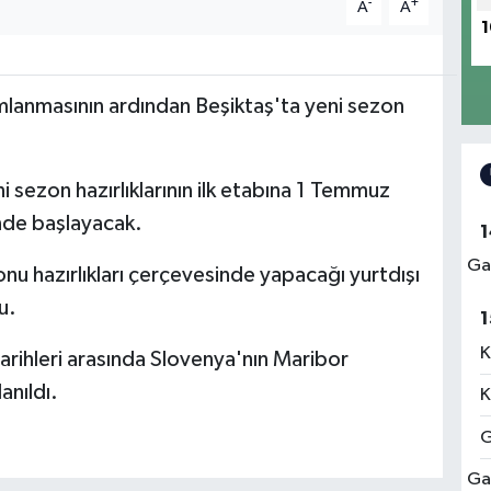
-
+
A
A
1
mlanmasının ardından Beşiktaş'ta yeni sezon
i sezon hazırlıklarının ilk etabına 1 Temmuz
nde başlayacak.
1
Ga
u hazırlıkları çerçevesinde yapacağı yurtdışı
u.
1
K
rihleri arasında Slovenya'nın Maribor
anıldı.
K
G
Ga