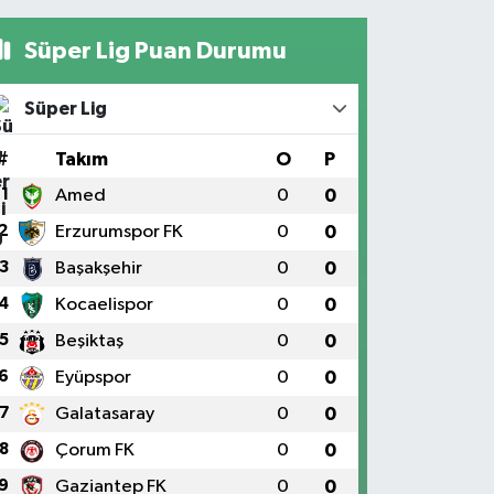
Süper Lig Puan Durumu
Süper Lig
#
Takım
O
P
1
Amed
0
0
2
Erzurumspor FK
0
0
3
Başakşehir
0
0
4
Kocaelispor
0
0
5
Beşiktaş
0
0
6
Eyüpspor
0
0
7
Galatasaray
0
0
8
Çorum FK
0
0
9
Gaziantep FK
0
0