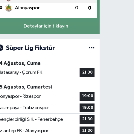
0
Alanyaspor
0
0
Detaylar için tıklayın
Süper Lig Fikstür
4 Ağustos, Cuma
latasaray - Çorum FK
21:30
5 Ağustos, Cumartesi
onyaspor - Rizespor
19:00
asımpaşa - Trabzonspor
19:00
ençlerbirliği S.K. - Fenerbahçe
21:30
ziantep FK - Alanyaspor
21:30