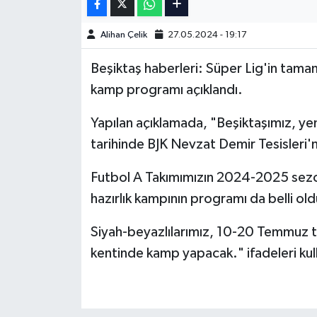
Türkiye Basketbol Ligi
Alihan Çelik
27.05.2024 - 19:17
Beşiktaş haberleri: Süper Lig'in tama
Kadınlar Basketbol Ligi
kamp programı açıklandı.
Diğer Basketbol Ligleri
Yapılan açıklamada, "Beşiktaşımız, yen
Formula 1
tarihinde BJK Nevzat Demir Tesisleri'
Futbol A Takımımızın 2024-2025 sezon
Atletizm
hazırlık kampının programı da belli old
Hentbol
Siyah-beyazlılarımız, 10-20 Temmuz ta
At Yarışı
kentinde kamp yapacak." ifadeleri kull
Bisiklet