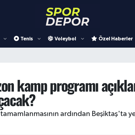
Tenis
Voleybol
Özel Haberler
ezon kamp programı açıklan
çacak?
in tamamlanmasının ardından Beşiktaş'ta 