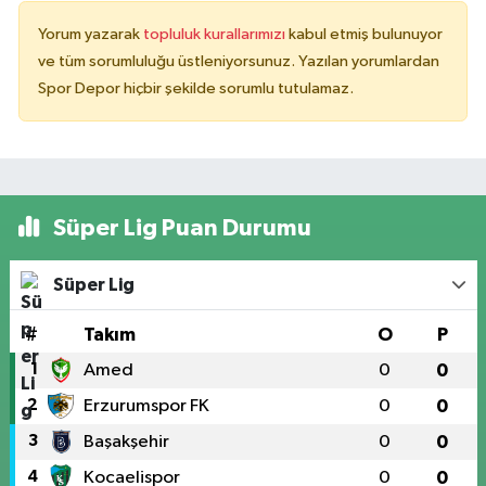
Yorum yazarak
topluluk kurallarımızı
kabul etmiş bulunuyor
ve tüm sorumluluğu üstleniyorsunuz. Yazılan yorumlardan
Spor Depor hiçbir şekilde sorumlu tutulamaz.
Süper Lig Puan Durumu
Süper Lig
#
Takım
O
P
1
Amed
0
0
2
Erzurumspor FK
0
0
3
Başakşehir
0
0
4
Kocaelispor
0
0