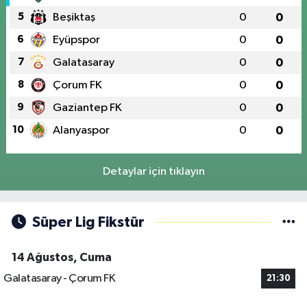
5
Beşiktaş
0
0
6
Eyüpspor
0
0
7
Galatasaray
0
0
8
Çorum FK
0
0
9
Gaziantep FK
0
0
10
Alanyaspor
0
0
Detaylar için tıklayın
Süper Lig Fikstür
14 Ağustos, Cuma
Galatasaray - Çorum FK
21:30