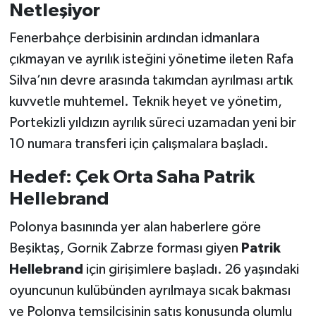
Netleşiyor
Türkiye Basketbol Ligi
Fenerbahçe derbisinin ardından idmanlara
çıkmayan ve ayrılık isteğini yönetime ileten Rafa
Kadınlar Basketbol Ligi
Silva’nın devre arasında takımdan ayrılması artık
kuvvetle muhtemel. Teknik heyet ve yönetim,
Diğer Basketbol Ligleri
Portekizli yıldızın ayrılık süreci uzamadan yeni bir
Formula 1
10 numara transferi için çalışmalara başladı.
Hedef: Çek Orta Saha Patrik
Atletizm
Hellebrand
Hentbol
Polonya basınında yer alan haberlere göre
Beşiktaş, Gornik Zabrze forması giyen
Patrik
At Yarışı
Hellebrand
için girişimlere başladı. 26 yaşındaki
Bisiklet
oyuncunun kulübünden ayrılmaya sıcak bakması
ve Polonya temsilcisinin satış konusunda olumlu