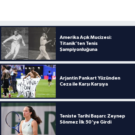
Amerika Açık Mucizesi:
Titanik’ten Tenis
Şampiyonluğuna
Arjantin Pankart Yüzünden
Ceza ile Karşı Karşıya
Teniste Tarihi Başarı: Zeynep
Sönmez İlk 50'ye Girdi