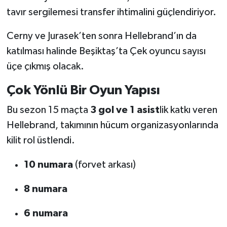
Boks
tavır sergilemesi transfer ihtimalini güçlendiriyor.
Güreş
Cerny ve Jurasek’ten sonra Hellebrand’ın da
katılması halinde Beşiktaş’ta Çek oyuncu sayısı
Halter
üçe çıkmış olacak.
Motor Sporları
Çok Yönlü Bir Oyun Yapısı
Su Sporları
Bu sezon 15 maçta
3 gol ve 1 asist
lik katkı veren
Hellebrand, takımının hücum organizasyonlarında
Diğer Spor Dalları
kilit rol üstlendi.
Futbolcular
10 numara
(forvet arkası)
8 numara
6 numara