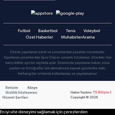
Futbol
Basketbol
Tenis
Voleybol
Özel Haberler
Muhabirler
Arama
Sitede yayınlanan içerik ve yorumlardan yazarları sorumludur.
Yayınlanan yorumlardan Spor Depor sorumlu tutulamaz. Sitedeki tüm
harici linkler ayrı bir sayfada açılır. Sitemizde yayınlanan haber, köşe
yazıları ve fotoğraflar izin alınmaksızın kaynak gösterilse dahi,
herhangi bir ortamda kullanılamaz ve yayınlanamaz
İletişim
Künye
Haber Yazılımı:
TE Bilişim
|
Gizlilik Sözleşmesi
Copyright © 2026
Hizmet Şartları
En iyi site deneyimi sağlamak için çerezlerden