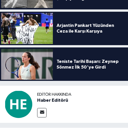
Arjantin Pankart Yüzünden
Ceza ile Karşı Karşıya
Teniste Tarihi Başarı: Zeynep
Sönmez İlk 50'ye Girdi
EDITÖR HAKKINDA
Haber Editörü