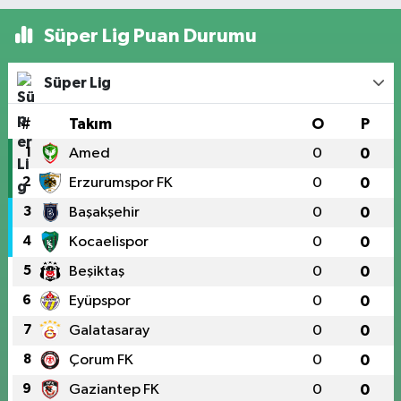
Süper Lig Puan Durumu
Süper Lig
#
Takım
O
P
1
Amed
0
0
2
Erzurumspor FK
0
0
3
Başakşehir
0
0
4
Kocaelispor
0
0
5
Beşiktaş
0
0
6
Eyüpspor
0
0
7
Galatasaray
0
0
8
Çorum FK
0
0
9
Gaziantep FK
0
0