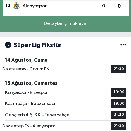
10
Alanyaspor
0
0
Detaylar için tıklayın
Süper Lig Fikstür
14 Ağustos, Cuma
Galatasaray - Çorum FK
21:30
15 Ağustos, Cumartesi
Konyaspor - Rizespor
19:00
Kasımpaşa - Trabzonspor
19:00
Gençlerbirliği S.K. - Fenerbahçe
21:30
Gaziantep FK - Alanyaspor
21:30