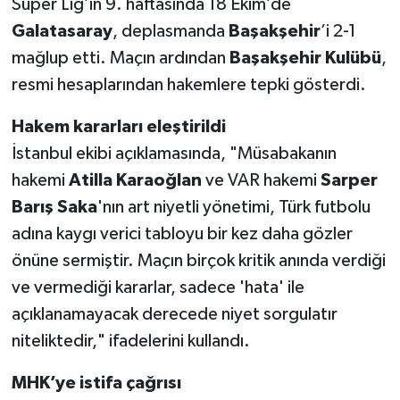
Süper Lig’in 9. haftasında 18 Ekim’de
Galatasaray
, deplasmanda
Başakşehir
’i 2-1
Türkiye Basketbol Ligi
mağlup etti. Maçın ardından
Başakşehir Kulübü
,
resmi hesaplarından hakemlere tepki gösterdi.
Kadınlar Basketbol Ligi
Hakem kararları eleştirildi
Diğer Basketbol Ligleri
İstanbul ekibi açıklamasında, "Müsabakanın
Formula 1
hakemi
Atilla Karaoğlan
ve VAR hakemi
Sarper
Barış Saka
'nın art niyetli yönetimi, Türk futbolu
Atletizm
adına kaygı verici tabloyu bir kez daha gözler
önüne sermiştir. Maçın birçok kritik anında verdiği
Hentbol
ve vermediği kararlar, sadece 'hata' ile
açıklanamayacak derecede niyet sorgulatır
At Yarışı
niteliktedir," ifadelerini kullandı.
Bisiklet
MHK’ye istifa çağrısı