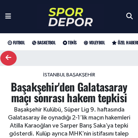
Futbol
Galatasaray
Türkiye Basketbol Ligi
Türk Tenisi
Sultanlar Ligi
Gündem
Nöbetçi Eczaneler
Fenerbahçe
Basketbol
EuroLeague
Grand Slam
Özel Haber
Hava Durumu
FUTBOL
BASKETBOL
TENIS
VOLEYBOL
ÖZEL HABER
Beşiktaş
NBA
Tenis
ATP
Futbol
Trafik Durumu
Trabzonspor
WTA
Voleybol
Basketbol
Süper Lig Puan Durumu ve Fikstür
İSTANBUL BAŞAKŞEHIR
Başakşehir'den Galatasaray
Trendyol Süper Lig
Özel Haberler
Şampiyonlar Ligi
Tüm Manşetler
maçı sonrası hakem tepkisi
Şampiyonlar Ligi
Muhabirler
UEFA Avrupa Ligi
Son Dakika Haberleri
Başakşehir Kulübü, Süper Lig 9. haftasında
Galatasaray ile oynadığı 2-1’lik maçın hakemleri
Haber Arşivi
UEFA Avrupa Ligi
Arama
Avrupa Konferans Ligi
Atilla Karaoğlan ve Sarper Barış Saka’ya tepki
gösterdi. Kulüp ayrıca MHK’nin istifasını talep
Avrupa Konferans Ligi
Trendyol Süper Lig