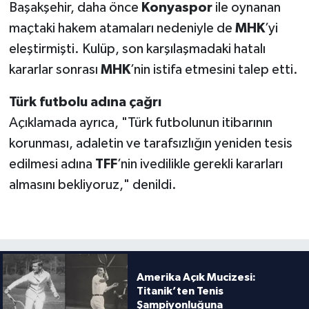
Boks
Başakşehir, daha önce
Konyaspor
ile oynanan
maçtaki hakem atamaları nedeniyle de
MHK
’yi
Güreş
eleştirmişti. Kulüp, son karşılaşmadaki hatalı
kararlar sonrası
MHK
’nin istifa etmesini talep etti.
Halter
Türk futbolu adına çağrı
Motor Sporları
Açıklamada ayrıca, "Türk futbolunun itibarının
korunması, adaletin ve tarafsızlığın yeniden tesis
Su Sporları
edilmesi adına
TFF
’nin ivedilikle gerekli kararları
Diğer Spor Dalları
almasını bekliyoruz," denildi.
Futbolcular
Amerika Açık Mucizesi:
Titanik’ten Tenis
Şampiyonluğuna