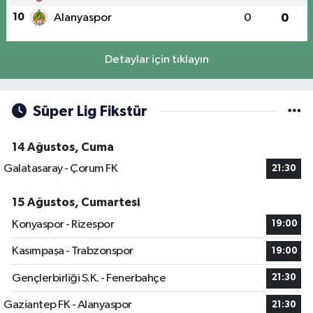
10
Alanyaspor
0
0
Detaylar için tıklayın
Süper Lig Fikstür
14 Ağustos, Cuma
Galatasaray - Çorum FK
21:30
15 Ağustos, Cumartesi
Konyaspor - Rizespor
19:00
Kasımpaşa - Trabzonspor
19:00
Gençlerbirliği S.K. - Fenerbahçe
21:30
Gaziantep FK - Alanyaspor
21:30