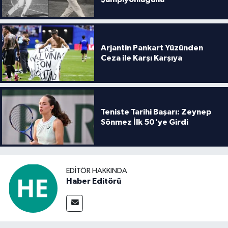
Arjantin Pankart Yüzünden
Ceza ile Karşı Karşıya
Teniste Tarihi Başarı: Zeynep
Sönmez İlk 50'ye Girdi
EDITÖR HAKKINDA
Haber Editörü