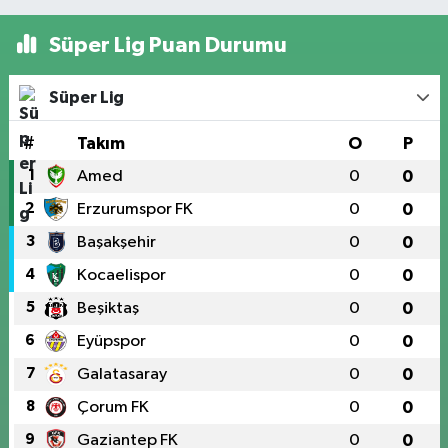
Süper Lig Puan Durumu
Süper Lig
#
Takım
O
P
1
Amed
0
0
2
Erzurumspor FK
0
0
3
Başakşehir
0
0
4
Kocaelispor
0
0
5
Beşiktaş
0
0
6
Eyüpspor
0
0
7
Galatasaray
0
0
8
Çorum FK
0
0
9
Gaziantep FK
0
0