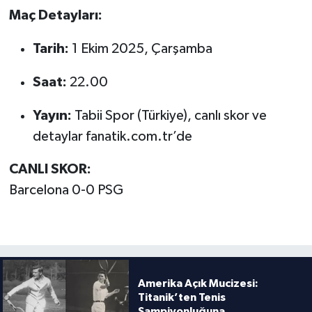
Boks
Maç Detayları:
Güreş
Tarih:
1 Ekim 2025, Çarşamba
Halter
Saat:
22.00
Motor Sporları
Yayın:
Tabii Spor (Türkiye), canlı skor ve
detaylar fanatik.com.tr’de
Su Sporları
CANLI SKOR:
Diğer Spor Dalları
Barcelona 0-0 PSG
Futbolcular
Amerika Açık Mucizesi:
Titanik’ten Tenis
Şampiyonluğuna