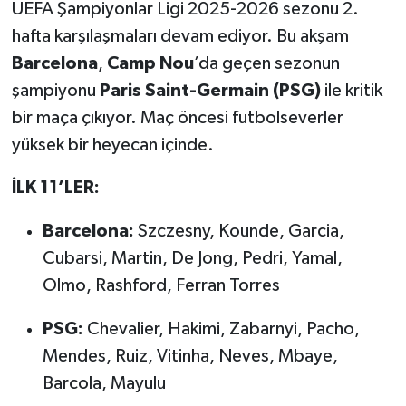
UEFA Şampiyonlar Ligi 2025-2026 sezonu 2.
hafta karşılaşmaları devam ediyor. Bu akşam
Türkiye Basketbol Ligi
Barcelona
,
Camp Nou
’da geçen sezonun
Kadınlar Basketbol Ligi
şampiyonu
Paris Saint-Germain (PSG)
ile kritik
bir maça çıkıyor. Maç öncesi futbolseverler
Diğer Basketbol Ligleri
yüksek bir heyecan içinde.
Formula 1
İLK 11’LER:
Atletizm
Barcelona:
Szczesny, Kounde, Garcia,
Cubarsi, Martin, De Jong, Pedri, Yamal,
Hentbol
Olmo, Rashford, Ferran Torres
At Yarışı
PSG:
Chevalier, Hakimi, Zabarnyi, Pacho,
Mendes, Ruiz, Vitinha, Neves, Mbaye,
Bisiklet
Barcola, Mayulu