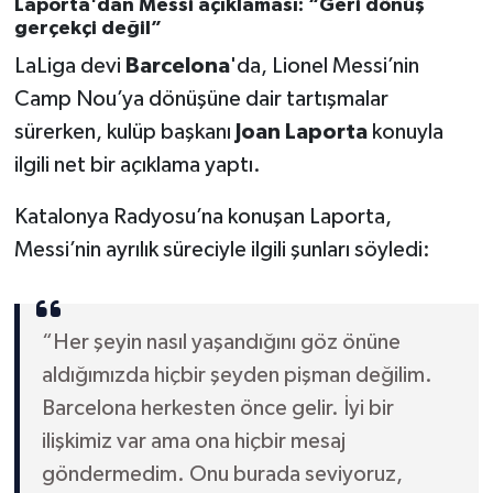
Laporta'dan Messi açıklaması: “Geri dönüş
gerçekçi değil”
Türkiye Basketbol Ligi
LaLiga devi
Barcelona
'da, Lionel Messi’nin
Camp Nou’ya dönüşüne dair tartışmalar
Kadınlar Basketbol Ligi
sürerken, kulüp başkanı
Joan Laporta
konuyla
Diğer Basketbol Ligleri
ilgili net bir açıklama yaptı.
Katalonya Radyosu’na konuşan Laporta,
Formula 1
Messi’nin ayrılık süreciyle ilgili şunları söyledi:
Atletizm
Hentbol
“Her şeyin nasıl yaşandığını göz önüne
aldığımızda hiçbir şeyden pişman değilim.
At Yarışı
Barcelona herkesten önce gelir. İyi bir
ilişkimiz var ama ona hiçbir mesaj
Bisiklet
göndermedim. Onu burada seviyoruz,