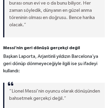
Boks
burası onun evi ve o da bunu biliyor. Her
zaman söyledik, dünyanın en güzel anma
Güreş
töreninin olması en doğrusu. Bence harika
olacak.”
Halter
Motor Sporları
Messi’nin geri dönüşü gerçekçi değil
Su Sporları
Başkan Laporta, Arjantinli yıldızın Barcelona’ya
Diğer Spor Dalları
geri dönüp dönmeyeceğiyle ilgili ise şu ifadeyi
kullandı:
Futbolcular
“Lionel Messi'nin oyuncu olarak dönüşünden
bahsetmek gerçekçi değil.”