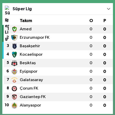
Süper Lig
#
Takım
O
P
1
Amed
0
0
2
Erzurumspor FK
0
0
3
Başakşehir
0
0
4
Kocaelispor
0
0
5
Beşiktaş
0
0
6
Eyüpspor
0
0
7
Galatasaray
0
0
8
Çorum FK
0
0
9
Gaziantep FK
0
0
10
Alanyaspor
0
0