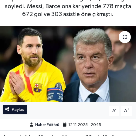
söyledi. Messi, Barcelona kariyerinde 778 maçta
İngiltere Premier Lig
İngiltere Premier Lig
672 gol ve 303 asistle öne çıkmıştı.
Almanya Bundesliga
La Liga
La Liga
Almanya Bundesliga
Serie A
Serie A
Fransa Ligue 1
Eredevise
Portekiz Ligi
Paylaş
-
+
A
A
TFF 1.Lig
Haber Editörü
12.11.2025 - 20:15
Diğer Futbol Ligleri