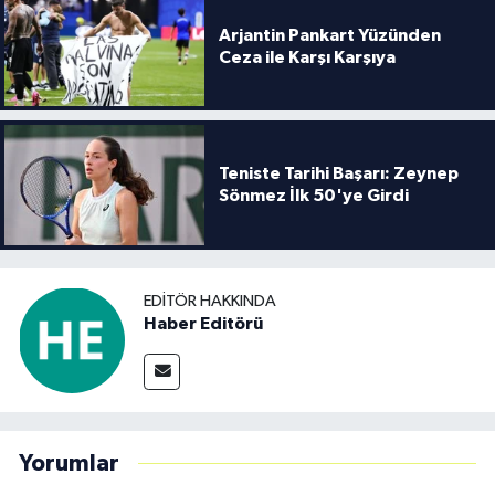
Arjantin Pankart Yüzünden
Ceza ile Karşı Karşıya
Teniste Tarihi Başarı: Zeynep
Sönmez İlk 50'ye Girdi
EDITÖR HAKKINDA
Haber Editörü
Yorumlar