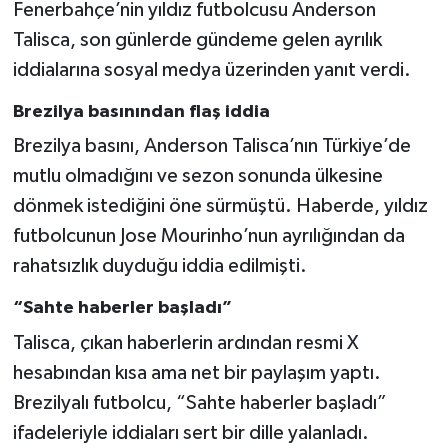
Fenerbahçe’nin yıldız futbolcusu Anderson
Talisca, son günlerde gündeme gelen ayrılık
Türkiye Basketbol Ligi
iddialarına sosyal medya üzerinden yanıt verdi.
Kadınlar Basketbol Ligi
Brezilya basınından flaş iddia
Brezilya basını, Anderson Talisca’nın Türkiye’de
Diğer Basketbol Ligleri
mutlu olmadığını ve sezon sonunda ülkesine
Formula 1
dönmek istediğini öne sürmüştü. Haberde, yıldız
futbolcunun Jose Mourinho’nun ayrılığından da
Atletizm
rahatsızlık duyduğu iddia edilmişti.
Hentbol
“Sahte haberler başladı”
Talisca, çıkan haberlerin ardından resmi X
At Yarışı
hesabından kısa ama net bir paylaşım yaptı.
Brezilyalı futbolcu, “Sahte haberler başladı”
Bisiklet
ifadeleriyle iddiaları sert bir dille yalanladı.