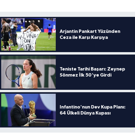
Arjantin Pankart Yüzünden
Ceza ile Karşı Karşıya
Teniste Tarihi Başarı: Zeynep
Sönmez İlk 50'ye Girdi
Infantino'nun Dev Kupa Planı:
64 Ülkeli Dünya Kupası