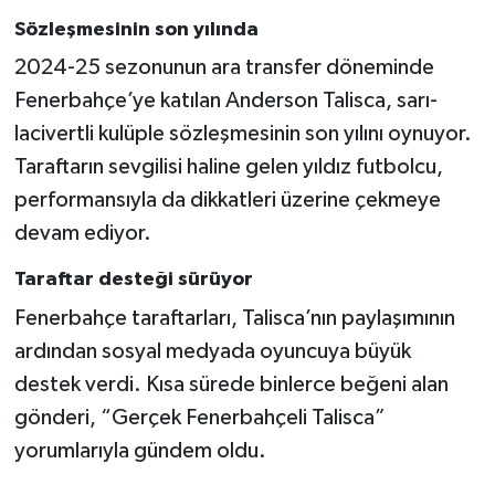
Boks
Sözleşmesinin son yılında
Güreş
2024-25 sezonunun ara transfer döneminde
Fenerbahçe’ye katılan Anderson Talisca, sarı-
Halter
lacivertli kulüple sözleşmesinin son yılını oynuyor.
Taraftarın sevgilisi haline gelen yıldız futbolcu,
Motor Sporları
performansıyla da dikkatleri üzerine çekmeye
devam ediyor.
Su Sporları
Taraftar desteği sürüyor
Diğer Spor Dalları
Fenerbahçe taraftarları, Talisca’nın paylaşımının
Futbolcular
ardından sosyal medyada oyuncuya büyük
destek verdi. Kısa sürede binlerce beğeni alan
gönderi, “Gerçek Fenerbahçeli Talisca”
yorumlarıyla gündem oldu.