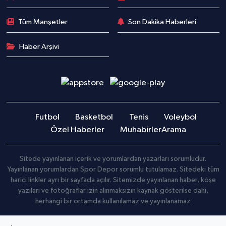
Tüm Manşetler
Son Dakika Haberleri
Haber Arşivi
Futbol
Basketbol
Tenis
Voleybol
Özel Haberler
Muhabirler
Arama
Sitede yayınlanan içerik ve yorumlardan yazarları sorumludur.
Yayınlanan yorumlardan Spor Depor sorumlu tutulamaz. Sitedeki tüm
harici linkler ayrı bir sayfada açılır. Sitemizde yayınlanan haber, köşe
yazıları ve fotoğraflar izin alınmaksızın kaynak gösterilse dahi,
herhangi bir ortamda kullanılamaz ve yayınlanamaz