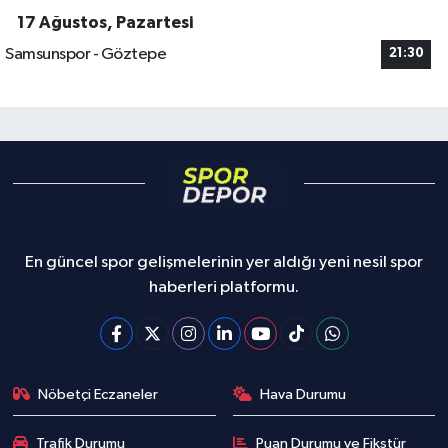
17 Ağustos, Pazartesi
Samsunspor - Göztepe
21:30
En güncel spor gelişmelerinin yer aldığı yeni nesil spor
haberleri platformu.
Nöbetçi Eczaneler
Hava Durumu
Trafik Durumu
Puan Durumu ve Fikstür