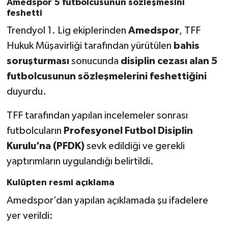
Amedspor 5 futbolcusunun sözleşmesini
feshetti
Türkiye Basketbol Ligi
Trendyol 1. Lig ekiplerinden
Amedspor
, TFF
Hukuk Müşavirliği tarafından yürütülen
bahis
Kadınlar Basketbol Ligi
soruşturması
sonucunda
disiplin cezası alan 5
Diğer Basketbol Ligleri
futbolcusunun sözleşmelerini feshettiğini
duyurdu.
Formula 1
TFF tarafından yapılan incelemeler sonrası
Atletizm
futbolcuların
Profesyonel Futbol Disiplin
Kurulu’na (PFDK)
sevk edildiği ve gerekli
Hentbol
yaptırımların uygulandığı belirtildi.
At Yarışı
Kulüpten resmi açıklama
Amedspor’dan yapılan açıklamada şu ifadelere
Bisiklet
yer verildi: