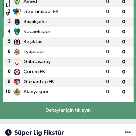
1
Amed
0
0
2
Erzurumspor FK
0
0
3
Başakşehir
0
0
4
Kocaelispor
0
0
5
Beşiktaş
0
0
6
Eyüpspor
0
0
7
Galatasaray
0
0
8
Çorum FK
0
0
9
Gaziantep FK
0
0
10
Alanyaspor
0
0
Detaylar için tıklayın
Süper Lig Fikstür