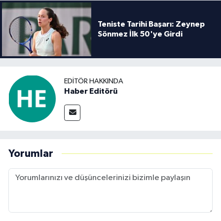
Teniste Tarihi Başarı: Zeynep
Sönmez İlk 50'ye Girdi
EDITÖR HAKKINDA
Haber Editörü
Yorumlar