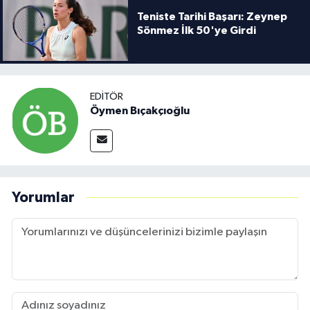
Teniste Tarihi Başarı: Zeynep
Sönmez İlk 50'ye Girdi
EDITÖR
Öymen Bıçakçıoğlu
Yorumlar