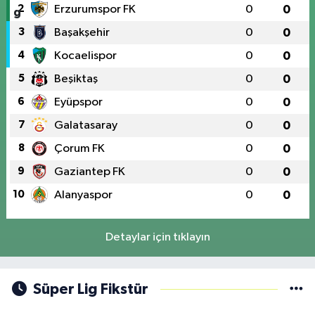
2
Erzurumspor FK
0
0
3
Başakşehir
0
0
4
Kocaelispor
0
0
5
Beşiktaş
0
0
6
Eyüpspor
0
0
7
Galatasaray
0
0
8
Çorum FK
0
0
9
Gaziantep FK
0
0
10
Alanyaspor
0
0
Detaylar için tıklayın
Süper Lig Fikstür