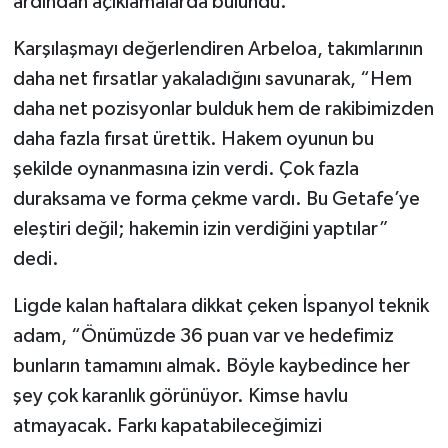
ardından açıklamalarda bulundu.
Türkiye Basketbol Ligi
Karşılaşmayı değerlendiren Arbeloa, takımlarının
daha net fırsatlar yakaladığını savunarak, “Hem
Kadınlar Basketbol Ligi
daha net pozisyonlar bulduk hem de rakibimizden
daha fazla fırsat ürettik. Hakem oyunun bu
Diğer Basketbol Ligleri
şekilde oynanmasına izin verdi. Çok fazla
duraksama ve forma çekme vardı. Bu Getafe’ye
Formula 1
eleştiri değil; hakemin izin verdiğini yaptılar”
Atletizm
dedi.
Hentbol
Ligde kalan haftalara dikkat çeken İspanyol teknik
adam, “Önümüzde 36 puan var ve hedefimiz
At Yarışı
bunların tamamını almak. Böyle kaybedince her
şey çok karanlık görünüyor. Kimse havlu
Bisiklet
atmayacak. Farkı kapatabileceğimizi