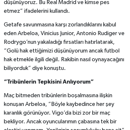
düşünüyoruz. Bu Real Madrid ve kimse pes
Boks
etmez” ifadelerini kullandı.
Güreş
Getafe savunmasına karşı zorlandıklarını kabul
Halter
eden Arbeloa, Vinicius Junior, Antonio Rudiger ve
Rodrygo’nun yakaladığı fırsatları hatırlatarak,
Motor Sporları
“Golü hak ettiğimizi düşünüyorum ancak futbol
hak etmekle ilgili değil. Rakibin nasıl oynayacağını
Su Sporları
biliyorduk” diye konuştu.
Diğer Spor Dalları
“Tribünlerin Tepkisini Anlıyorum”
Futbolcular
Maç bitmeden tribünlerin boşalmasına ilişkin
konuşan Arbeloa, “Böyle kaybedince her şey
karanlık görünüyor. Vigo’da bizi zor bir maç
bekliyor. Ancak oyuncularımın çabasına tek bir