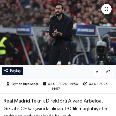
İngiltere Premier Lig
İngiltere Premier Lig
Almanya Bundesliga
La Liga
La Liga
Almanya Bundesliga
Serie A
Serie A
Fransa Ligue 1
Paylaş
-
+
A
A
Eredevise
Öymen Bıçakçıoğlu
03.03.2026 - 14:50
03.03.2026 -
Portekiz Ligi
14:57
Real Madrid Teknik Direktörü Alvaro Arbeloa,
TFF 1.Lig
Getafe CF karşısında alınan 1-0’lık mağlubiyetin
Diğer Futbol Ligleri