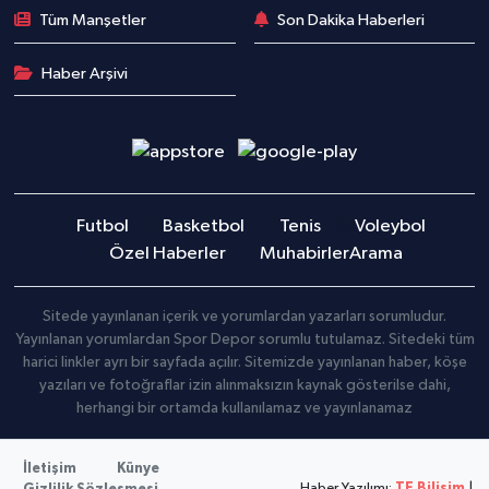
Tüm Manşetler
Son Dakika Haberleri
Haber Arşivi
Futbol
Basketbol
Tenis
Voleybol
Özel Haberler
Muhabirler
Arama
Sitede yayınlanan içerik ve yorumlardan yazarları sorumludur.
Yayınlanan yorumlardan Spor Depor sorumlu tutulamaz. Sitedeki tüm
harici linkler ayrı bir sayfada açılır. Sitemizde yayınlanan haber, köşe
yazıları ve fotoğraflar izin alınmaksızın kaynak gösterilse dahi,
herhangi bir ortamda kullanılamaz ve yayınlanamaz
İletişim
Künye
Haber Yazılımı:
TE Bilişim
|