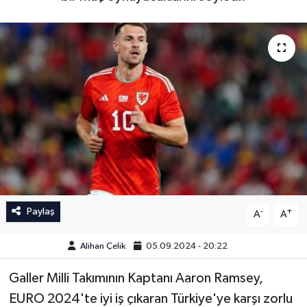
İngiltere Premier Lig
İngiltere Premier Lig
Almanya Bundesliga
La Liga
La Liga
Almanya Bundesliga
Serie A
Serie A
Fransa Ligue 1
Eredevise
Paylaş
-
+
A
A
Portekiz Ligi
Alihan Çelik
05.09.2024 - 20:22
TFF 1.Lig
Galler Milli Takımının Kaptanı Aaron Ramsey,
EURO 2024'te iyi iş çıkaran Türkiye'ye karşı zorlu
Diğer Futbol Ligleri