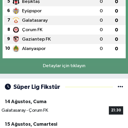
5
Beşiktaş
0
0
6
Eyüpspor
0
0
7
Galatasaray
0
0
8
Çorum FK
0
0
9
Gaziantep FK
0
0
10
Alanyaspor
0
0
Detaylar için tıklayın
Süper Lig Fikstür
14 Ağustos, Cuma
Galatasaray - Çorum FK
21:30
15 Ağustos, Cumartesi