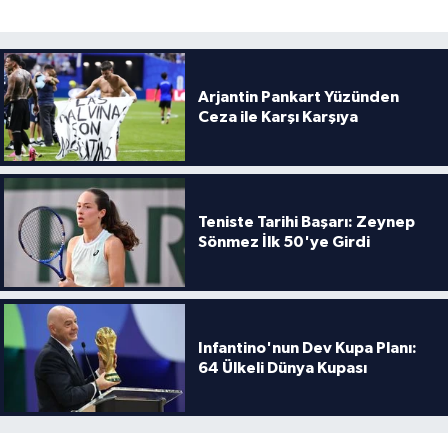
Arjantin Pankart Yüzünden
Ceza ile Karşı Karşıya
Teniste Tarihi Başarı: Zeynep
Sönmez İlk 50'ye Girdi
Infantino'nun Dev Kupa Planı:
64 Ülkeli Dünya Kupası