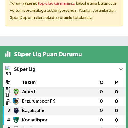
Yorum yazarak
topluluk kurallarımızı
kabul etmiş bulunuyor
ve tüm sorumluluğu üstleniyorsunuz. Yazılan yorumlardan
Spor Depor hiçbir şekilde sorumlu tutulamaz.
Süper Lig Puan Durumu
Süper Lig
#
Takım
O
P
1
Amed
0
0
2
Erzurumspor FK
0
0
3
Başakşehir
0
0
4
Kocaelispor
0
0