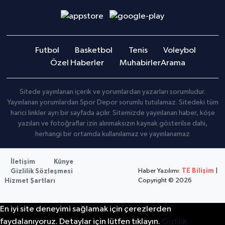
Futbol
Basketbol
Tenis
Voleybol
Özel Haberler
Muhabirler
Arama
Sitede yayınlanan içerik ve yorumlardan yazarları sorumludur.
Yayınlanan yorumlardan Spor Depor sorumlu tutulamaz. Sitedeki tüm
harici linkler ayrı bir sayfada açılır. Sitemizde yayınlanan haber, köşe
yazıları ve fotoğraflar izin alınmaksızın kaynak gösterilse dahi,
herhangi bir ortamda kullanılamaz ve yayınlanamaz
İletişim
Künye
Haber Yazılımı:
TE Bilişim
|
Gizlilik Sözleşmesi
Copyright © 2026
Hizmet Şartları
En iyi site deneyimi sağlamak için çerezlerden
faydalanıyoruz. Detaylar için lütfen tıklayın.
Gizlilik