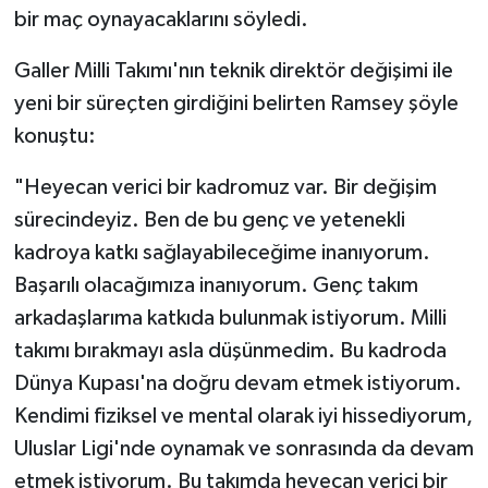
bir maç oynayacaklarını söyledi.
Türkiye Basketbol Ligi
Galler Milli Takımı'nın teknik direktör değişimi ile
yeni bir süreçten girdiğini belirten Ramsey şöyle
Kadınlar Basketbol Ligi
konuştu:
Diğer Basketbol Ligleri
"Heyecan verici bir kadromuz var. Bir değişim
Formula 1
sürecindeyiz. Ben de bu genç ve yetenekli
kadroya katkı sağlayabileceğime inanıyorum.
Atletizm
Başarılı olacağımıza inanıyorum. Genç takım
arkadaşlarıma katkıda bulunmak istiyorum. Milli
Hentbol
takımı bırakmayı asla düşünmedim. Bu kadroda
Dünya Kupası'na doğru devam etmek istiyorum.
At Yarışı
Kendimi fiziksel ve mental olarak iyi hissediyorum,
Bisiklet
Uluslar Ligi'nde oynamak ve sonrasında da devam
etmek istiyorum. Bu takımda heyecan verici bir