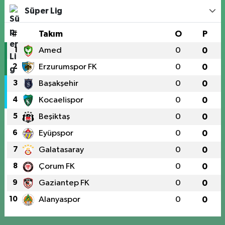
Süper Lig
#
Takım
O
P
1
Amed
0
0
2
Erzurumspor FK
0
0
3
Başakşehir
0
0
4
Kocaelispor
0
0
5
Beşiktaş
0
0
6
Eyüpspor
0
0
7
Galatasaray
0
0
8
Çorum FK
0
0
9
Gaziantep FK
0
0
10
Alanyaspor
0
0