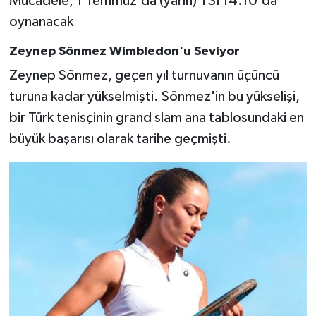
Mücadele, 1 Temmuz'da (yarın) TSİ 14.10'da
Boks
oynanacak
Güreş
Zeynep Sönmez Wimbledon'u Seviyor
Zeynep Sönmez, geçen yıl turnuvanın üçüncü
Halter
turuna kadar yükselmişti. Sönmez'in bu yükselişi,
Motor Sporları
bir Türk tenisçinin grand slam ana tablosundaki en
büyük başarısı olarak tarihe geçmişti.
Su Sporları
Diğer Spor Dalları
Futbolcular