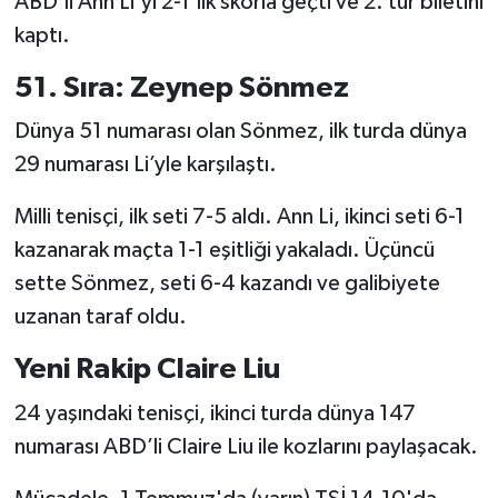
ABD'li Ann Li'yi 2-1'lik skorla geçti ve 2. tur biletini
kaptı.
Türkiye Basketbol Ligi
51. Sıra: Zeynep Sönmez
Kadınlar Basketbol Ligi
Dünya 51 numarası olan Sönmez, ilk turda dünya
29 numarası Li’yle karşılaştı.
Diğer Basketbol Ligleri
Milli tenisçi, ilk seti 7-5 aldı. Ann Li, ikinci seti 6-1
Formula 1
kazanarak maçta 1-1 eşitliği yakaladı. Üçüncü
Atletizm
sette Sönmez, seti 6-4 kazandı ve galibiyete
uzanan taraf oldu.
Hentbol
Yeni Rakip Claire Liu
At Yarışı
24 yaşındaki tenisçi, ikinci turda dünya 147
numarası ABD’li Claire Liu ile kozlarını paylaşacak.
Bisiklet