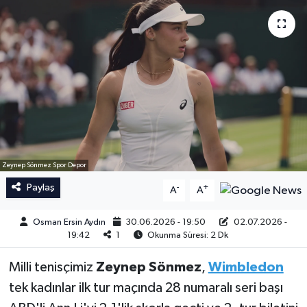
İngiltere Premier Lig
İngiltere Premier Lig
Almanya Bundesliga
La Liga
La Liga
Almanya Bundesliga
Serie A
Serie A
Fransa Ligue 1
Zeynep Sönmez Spor Depor
Paylaş
-
+
A
A
Eredevise
Osman Ersin Aydın
30.06.2026 - 19:50
02.07.2026 -
Portekiz Ligi
19:42
1
Okunma Süresi: 2 Dk
Milli tenisçimiz
Zeynep Sönmez
,
Wimbledon
TFF 1.Lig
tek kadınlar ilk tur maçında 28 numaralı seri başı
Diğer Futbol Ligleri