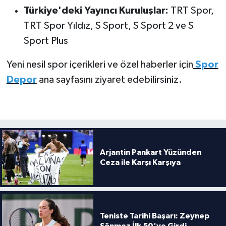
Türkiye'deki Yayıncı Kuruluşlar:
TRT Spor,
TRT Spor Yıldız, S Sport, S Sport 2 ve S
Sport Plus
Yeni nesil spor içerikleri ve özel haberler için
Spor
Depor
ana sayfasını ziyaret edebilirsiniz.
Arjantin Pankart Yüzünden
Ceza ile Karşı Karşıya
Teniste Tarihi Başarı: Zeynep
Sönmez İlk 50'ye Girdi