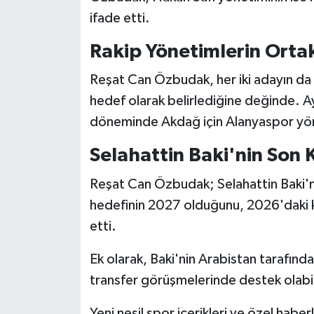
Boks
ifade etti.
Güreş
Rakip Yönetimlerin Ortak
Halter
Reşat Can Özbudak, her iki adayın da 
hedef olarak belirlediğine değinde. 
Motor Sporları
döneminde Akdağ için Alanyaspor yöne
Su Sporları
Selahattin Baki'nin Son 
Reşat Can Özbudak; Selahattin Baki'nin
Diğer Spor Dalları
hedefinin 2027 olduğunu, 2026'daki 
Futbolcular
etti.
Ek olarak, Baki'nin Arabistan tarafınd
transfer görüşmelerinde destek olabil
Yeni nesil spor içerikleri ve özel haberl