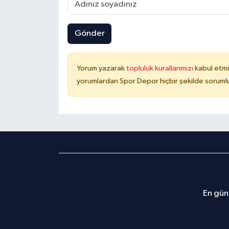
Gönder
Yorum yazarak
topluluk kurallarımızı
kabul etmi
yorumlardan Spor Depor hiçbir şekilde soruml
En günc