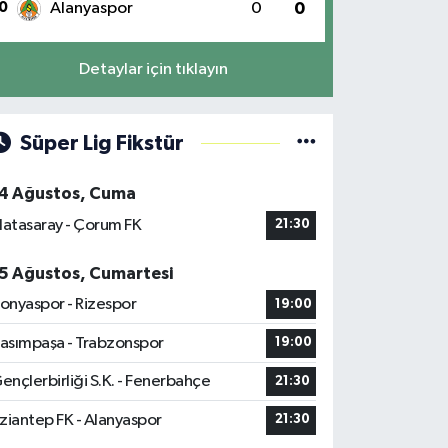
0
Alanyaspor
0
0
Detaylar için tıklayın
Süper Lig Fikstür
4 Ağustos, Cuma
latasaray - Çorum FK
21:30
5 Ağustos, Cumartesi
onyaspor - Rizespor
19:00
asımpaşa - Trabzonspor
19:00
ençlerbirliği S.K. - Fenerbahçe
21:30
ziantep FK - Alanyaspor
21:30