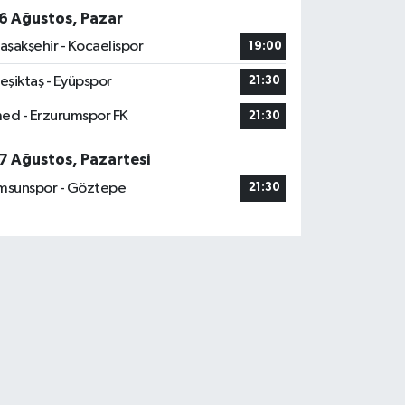
6 Ağustos, Pazar
aşakşehir - Kocaelispor
19:00
eşiktaş - Eyüpspor
21:30
ed - Erzurumspor FK
21:30
7 Ağustos, Pazartesi
msunspor - Göztepe
21:30