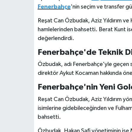
Fenerbahçe
'nin seçim ve transfer gü
Türkiye Basketbol Ligi
Reşat Can Özbudak, Aziz Yıldırım ve H
Kadınlar Basketbol Ligi
hamlelerinden bahsetti. Berat Kunt ise
değerlendirdi.
Diğer Basketbol Ligleri
Fenerbahçe'de Teknik Di
Formula 1
Özbudak, adı Fenerbahçe'yle geçen sp
direktör Aykut Kocaman hakkında öneml
Atletizm
Fenerbahçe'nin Yeni Gol
Hentbol
Reşat Can Özbudak, Aziz Yıldırım yön
At Yarışı
isimlerine gidebileceğinden ve Fulham
bahsetti.
Bisiklet
Özbudak, Hakan Safi yönetiminin ise