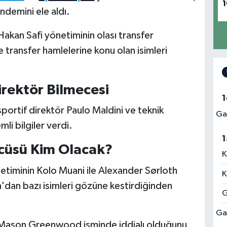
1
ndemini ele aldı.
akan Safi yönetiminin olası transfer
 transfer hamlelerine konu olan isimleri
rektör Bilmecesi
1
ortif direktör Paulo Maldini ve teknik
Ga
i bilgiler verdi.
1
cüsü Kim Olacak?
K
etiminin Kolo Muani ile Alexander Sørloth
K
'dan bazı isimleri gözüne kestirdiğinden
G
Ga
 Mason Greenwood isminde iddialı olduğunu