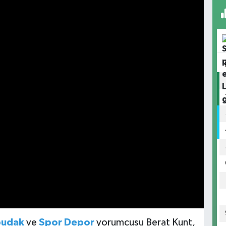
budak
ve
Spor Depor
yorumcusu Berat Kunt,