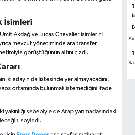
1
B
 İsimleri
B
Ümit Akdağ ve Lucas Chevalier isimlerini
Am
Ayrıca mevcut yönetiminde ara transfer
timiyle görüştüğünün altını çizdi.
1
Sa
Kararı
 iki adayın da listesinde yer almayacağını,
kaos ortamında bulunmak istemediğini ifade
aki yakınlığı sebebiyle de Arap yarımadasındaki
eceğini söyledi.
er için
Spor Depor
ana sayfasını ziyaret