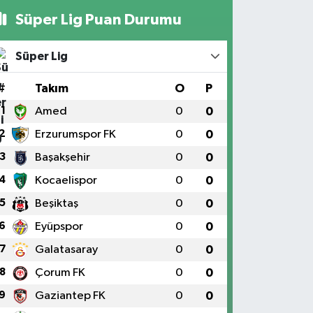
Süper Lig Puan Durumu
Süper Lig
#
Takım
O
P
1
Amed
0
0
2
Erzurumspor FK
0
0
3
Başakşehir
0
0
4
Kocaelispor
0
0
5
Beşiktaş
0
0
6
Eyüpspor
0
0
7
Galatasaray
0
0
8
Çorum FK
0
0
9
Gaziantep FK
0
0