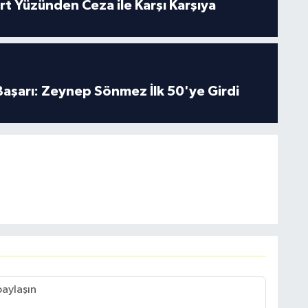
rt Yüzünden Ceza ile Karşı Karşıya
 Başarı: Zeynep Sönmez İlk 50'ye Girdi