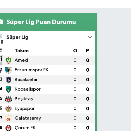
Süper Lig Puan Durumu
Süper Lig
#
Takım
O
P
1
Amed
0
0
2
Erzurumspor FK
0
0
3
Başakşehir
0
0
4
Kocaelispor
0
0
5
Beşiktaş
0
0
6
Eyüpspor
0
0
7
Galatasaray
0
0
8
Çorum FK
0
0