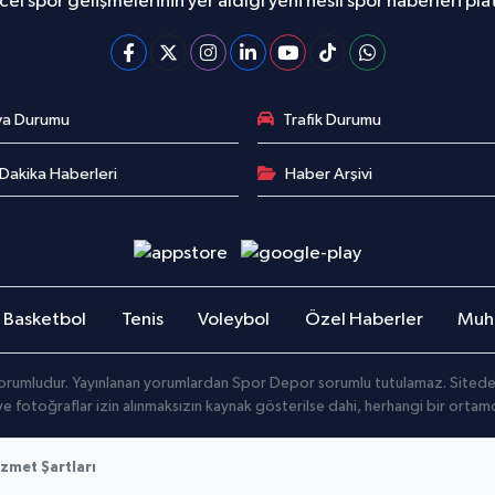
el spor gelişmelerinin yer aldığı yeni nesil spor haberleri pl
va Durumu
Trafik Durumu
Dakika Haberleri
Haber Arşivi
Basketbol
Tenis
Voleybol
Özel Haberler
Muha
orumludur. Yayınlanan yorumlardan Spor Depor sorumlu tutulamaz. Sitedeki t
 ve fotoğraflar izin alınmaksızın kaynak gösterilse dahi, herhangi bir orta
zmet Şartları