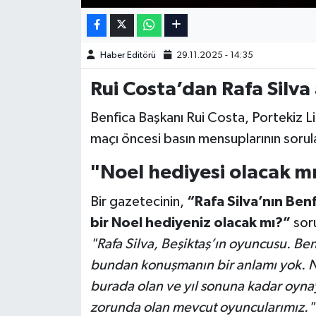
Türkiye Basketbol Ligi
Haber Editörü
29.11.2025 - 14:35
Kadınlar Basketbol Ligi
Rui Costa’dan Rafa Silva
Diğer Basketbol Ligleri
Benfica Başkanı Rui Costa, Portekiz Li
maçı öncesi basın mensuplarının sorular
Formula 1
"Noel hediyesi olacak m
Atletizm
Bir gazetecinin,
“Rafa Silva’nın Ben
Hentbol
bir Noel hediyeniz olacak mı?”
soru
"Rafa Silva, Beşiktaş’ın oyuncusu. Be
At Yarışı
bundan konuşmanın bir anlamı yok. N
Bisiklet
burada olan ve yıl sonuna kadar oyna
zorunda olan mevcut oyuncularımız."