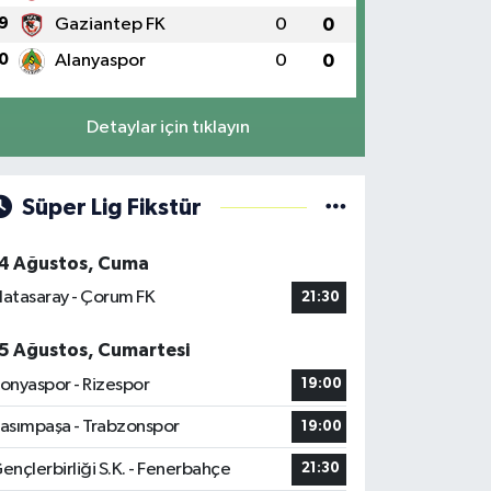
9
Gaziantep FK
0
0
0
Alanyaspor
0
0
Detaylar için tıklayın
Süper Lig Fikstür
4 Ağustos, Cuma
latasaray - Çorum FK
21:30
5 Ağustos, Cumartesi
onyaspor - Rizespor
19:00
asımpaşa - Trabzonspor
19:00
ençlerbirliği S.K. - Fenerbahçe
21:30