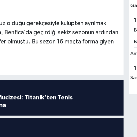
Ga
1
suz olduğu gerekçesiyle kulüpten ayrılmak
B
afa, Benfica’da geçirdiği sekiz sezonun ardından
er olmuştu. Bu sezon 16 maçta forma giyen
B
Am
1
Sa
ucizesi: Titanik’ten Tenis
na