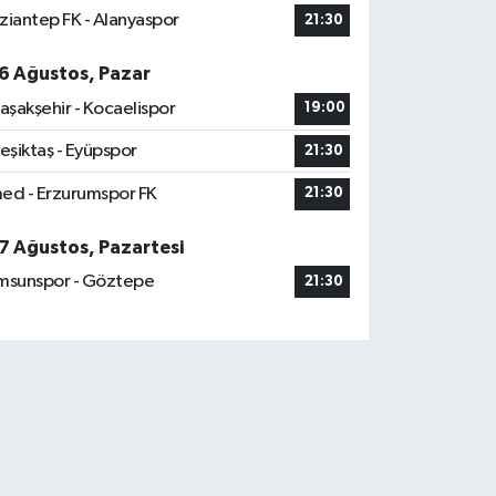
ziantep FK - Alanyaspor
21:30
6 Ağustos, Pazar
aşakşehir - Kocaelispor
19:00
eşiktaş - Eyüpspor
21:30
ed - Erzurumspor FK
21:30
7 Ağustos, Pazartesi
msunspor - Göztepe
21:30