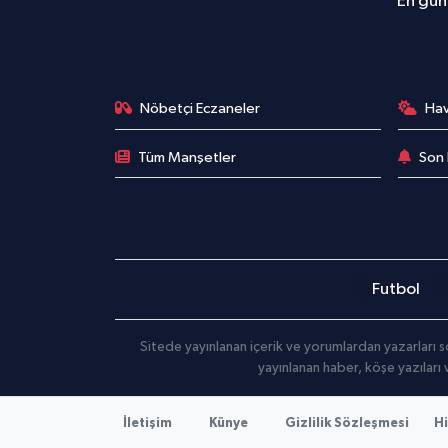
En günc
Nöbetçi Eczaneler
Ha
Tüm Manşetler
Son 
Futbol
Sitede yayınlanan içerik ve yorumlardan yazarları s
yayınlanan haber, köşe yazıları
İletişim
Künye
Gizlilik Sözleşmesi
Hi