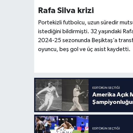
Boks
Rafa Silva krizi
Güreş
Portekizli futbolcu, uzun süredir mut
istediğini bildirmişti. 32 yaşındaki R
Halter
2024-25 sezonunda Beşiktaş’a transf
Motor Sporları
oyuncu, beş gol ve üç asist kaydetti.
Su Sporları
Diğer Spor Dalları
EDITÖRÜN SEÇTIĞI
Futbolcular
Amerika Açık M
Şampiyonluğu
EDITÖRÜN SEÇTIĞI