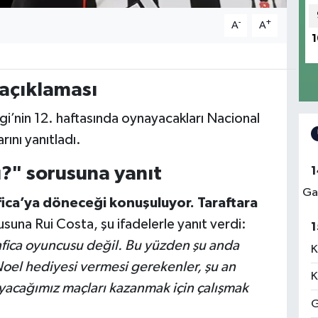
-
+
A
A
1
 açıklaması
gi’nin 12. haftasında oynayacakları Nacional
ını yanıtladı.
ı?" sorusuna yanıt
1
Ga
fica’ya döneceği konuşuluyor. Taraftara
suna Rui Costa, şu ifadelerle yanıt verdi:
1
nfica oyuncusu değil. Bu yüzden şu anda
K
oel hediyesi vermesi gerekenler, şu an
K
yacağımız maçları kazanmak için çalışmak
G