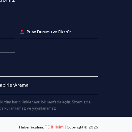
atformu.
Puan Durumu ve Fikstür
birler
Arama
üm harici linkler ayrı bir sayfada açılır. Sitemizde
mda kullanılamaz ve yayınlanamaz
Haber Yazılımı:
TE Bilişim
| Copyright © 2026