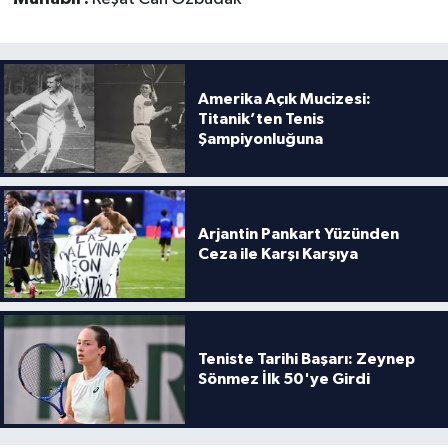
Amerika Açık Mucizesi:
Titanik’ten Tenis
Şampiyonluğuna
Arjantin Pankart Yüzünden
Ceza ile Karşı Karşıya
Teniste Tarihi Başarı: Zeynep
Sönmez İlk 50'ye Girdi