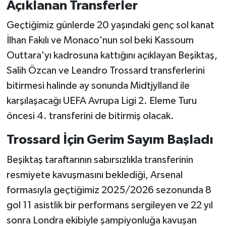
Açıklanan Transferler
Boks
Geçtiğimiz günlerde 20 yaşındaki genç sol kanat
Güreş
İlhan Fakılı ve Monaco'nun sol beki Kassoum
Halter
Outtara'yı kadrosuna kattığını açıklayan Beşiktaş,
Salih Özcan ve Leandro Trossard transferlerini
Motor Sporları
bitirmesi halinde ay sonunda Midtjylland ile
karşılaşacağı UEFA Avrupa Ligi 2. Eleme Turu
Su Sporları
öncesi 4. transferini de bitirmiş olacak.
Diğer Spor Dalları
Trossard İçin Gerim Sayım Başladı
Futbolcular
Beşiktaş taraftarının sabırsızlıkla transferinin
resmiyete kavuşmasını beklediği, Arsenal
formasıyla geçtiğimiz 2025/2026 sezonunda 8
gol 11 asistlik bir performans sergileyen ve 22 yıl
sonra Londra ekibiyle şampiyonluğa kavuşan