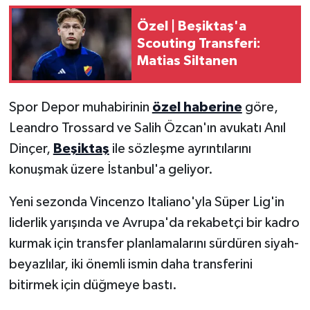
Özel | Beşiktaş'a
Türkiye Basketbol Ligi
Scouting Transferi:
Matias Siltanen
Kadınlar Basketbol Ligi
Diğer Basketbol Ligleri
Spor Depor muhabirinin
özel haberine
göre,
Leandro Trossard ve Salih Özcan'ın avukatı Anıl
Formula 1
Dinçer,
Beşiktaş
ile sözleşme ayrıntılarını
konuşmak üzere İstanbul'a geliyor.
Atletizm
Yeni sezonda Vincenzo Italiano'yla Süper Lig'in
Hentbol
liderlik yarışında ve Avrupa'da rekabetçi bir kadro
kurmak için transfer planlamalarını sürdüren siyah-
At Yarışı
beyazlılar, iki önemli ismin daha transferini
Bisiklet
bitirmek için düğmeye bastı.