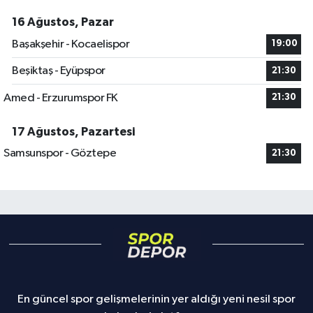
16 Ağustos, Pazar
Başakşehir - Kocaelispor
19:00
Beşiktaş - Eyüpspor
21:30
Amed - Erzurumspor FK
21:30
17 Ağustos, Pazartesi
Samsunspor - Göztepe
21:30
En güncel spor gelişmelerinin yer aldığı yeni nesil spor