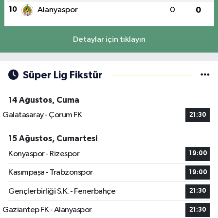
10
Alanyaspor
0
0
Detaylar için tıklayın
Süper Lig Fikstür
14 Ağustos, Cuma
Galatasaray - Çorum FK
21:30
15 Ağustos, Cumartesi
Konyaspor - Rizespor
19:00
Kasımpaşa - Trabzonspor
19:00
Gençlerbirliği S.K. - Fenerbahçe
21:30
Gaziantep FK - Alanyaspor
21:30