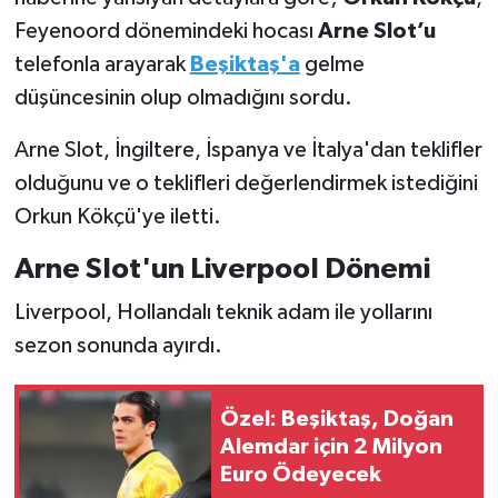
Feyenoord dönemindeki hocası
Arne Slot’u
Türkiye Basketbol Ligi
telefonla arayarak
Beşiktaş'a
gelme
düşüncesinin olup olmadığını sordu.
Kadınlar Basketbol Ligi
Arne Slot, İngiltere, İspanya ve İtalya'dan teklifler
Diğer Basketbol Ligleri
olduğunu ve o teklifleri değerlendirmek istediğini
Orkun Kökçü'ye iletti.
Formula 1
Arne Slot'un Liverpool Dönemi
Atletizm
Liverpool, Hollandalı teknik adam ile yollarını
Hentbol
sezon sonunda ayırdı.
At Yarışı
Özel: Beşiktaş, Doğan
Alemdar için 2 Milyon
Bisiklet
Euro Ödeyecek