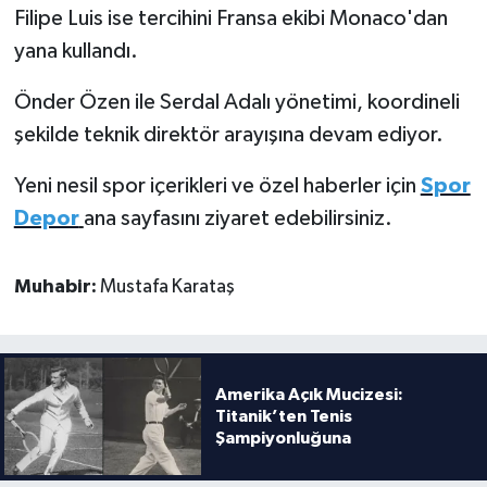
Filipe Luis ise tercihini Fransa ekibi Monaco'dan
yana kullandı.
Önder Özen ile Serdal Adalı yönetimi, koordineli
şekilde teknik direktör arayışına devam ediyor.
Yeni nesil spor içerikleri ve özel haberler için
Spor
Depor
ana sayfasını ziyaret edebilirsiniz.
Muhabir:
Mustafa Karataş
Amerika Açık Mucizesi:
Titanik’ten Tenis
Şampiyonluğuna