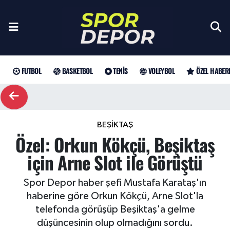
Futbol
Galatasaray
Türkiye Basketbol Ligi
Türk Tenisi
Sultanlar Ligi
Gündem
Nöbetçi Eczaneler
Fenerbahçe
Basketbol
EuroLeague
Grand Slam
Özel Haber
Hava Durumu
FUTBOL
BASKETBOL
TENIS
VOLEYBOL
ÖZEL HABER
Beşiktaş
NBA
Tenis
ATP
Futbol
Trafik Durumu
Trabzonspor
WTA
Voleybol
Basketbol
Süper Lig Puan Durumu ve Fikstür
BEŞIKTAŞ
Özel: Orkun Kökçü, Beşiktaş
Trendyol Süper Lig
Özel Haberler
Şampiyonlar Ligi
Tüm Manşetler
için Arne Slot ile Görüştü
Şampiyonlar Ligi
Muhabirler
UEFA Avrupa Ligi
Son Dakika Haberleri
Spor Depor haber şefi Mustafa Karataş'ın
haberine göre Orkun Kökçü, Arne Slot'la
Haber Arşivi
UEFA Avrupa Ligi
Arama
Avrupa Konferans Ligi
telefonda görüşüp Beşiktaş'a gelme
düşüncesinin olup olmadığını sordu.
Avrupa Konferans Ligi
Trendyol Süper Lig