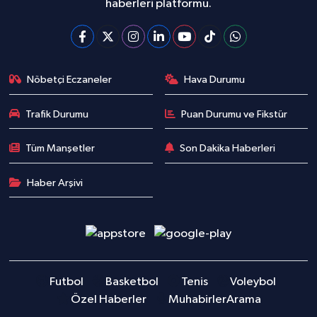
haberleri platformu.
Nöbetçi Eczaneler
Hava Durumu
Trafik Durumu
Puan Durumu ve Fikstür
Tüm Manşetler
Son Dakika Haberleri
Haber Arşivi
Futbol
Basketbol
Tenis
Voleybol
Özel Haberler
Muhabirler
Arama