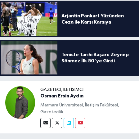
Arjantin Pankart Yüzünden
Ceza ile Karşı Karşıya
Teniste Tarihi Başarı: Zeynep
Sönmez İlk 50'ye Girdi
GAZETECI, İLETIŞIMCI
Osman Ersin Aydın
Marmara Üniversitesi, İletişim Fakültesi,
Gazetecilik