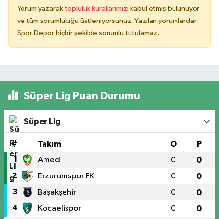
Yorum yazarak
topluluk kurallarımızı
kabul etmiş bulunuyor
ve tüm sorumluluğu üstleniyorsunuz. Yazılan yorumlardan
Spor Depor hiçbir şekilde sorumlu tutulamaz.
Süper Lig Puan Durumu
Süper Lig
#
Takım
O
P
1
Amed
0
0
2
Erzurumspor FK
0
0
3
Başakşehir
0
0
4
Kocaelispor
0
0