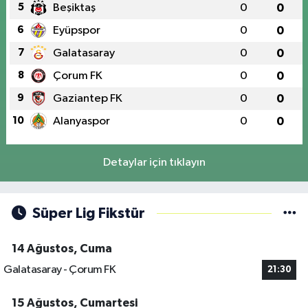
5
Beşiktaş
0
0
6
Eyüpspor
0
0
7
Galatasaray
0
0
8
Çorum FK
0
0
9
Gaziantep FK
0
0
10
Alanyaspor
0
0
Detaylar için tıklayın
Süper Lig Fikstür
14 Ağustos, Cuma
Galatasaray - Çorum FK
21:30
15 Ağustos, Cumartesi