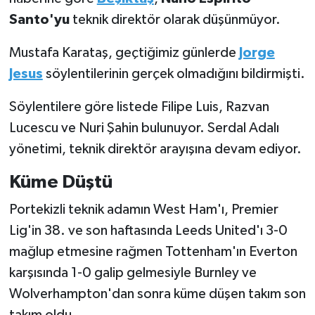
Santo'yu
teknik direktör olarak düşünmüyor.
Türkiye Basketbol Ligi
Mustafa Karataş, geçtiğimiz günlerde
Jorge
Kadınlar Basketbol Ligi
Jesus
söylentilerinin gerçek olmadığını bildirmişti.
Diğer Basketbol Ligleri
Söylentilere göre listede Filipe Luis, Razvan
Lucescu ve Nuri Şahin bulunuyor. Serdal Adalı
Formula 1
yönetimi, teknik direktör arayışına devam ediyor.
Atletizm
Küme Düştü
Portekizli teknik adamın West Ham'ı,
Premier
Hentbol
Lig'in 38. ve son haftasında Leeds United'ı 3-0
At Yarışı
mağlup etmesine rağmen Tottenham'ın Everton
karşısında 1-0 galip gelmesiyle Burnley ve
Bisiklet
Wolverhampton'dan sonra küme düşen takım son