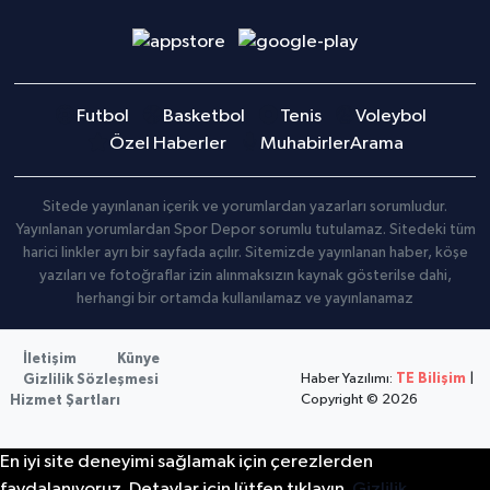
Futbol
Basketbol
Tenis
Voleybol
Özel Haberler
Muhabirler
Arama
Sitede yayınlanan içerik ve yorumlardan yazarları sorumludur.
Yayınlanan yorumlardan Spor Depor sorumlu tutulamaz. Sitedeki tüm
harici linkler ayrı bir sayfada açılır. Sitemizde yayınlanan haber, köşe
yazıları ve fotoğraflar izin alınmaksızın kaynak gösterilse dahi,
herhangi bir ortamda kullanılamaz ve yayınlanamaz
İletişim
Künye
Haber Yazılımı:
TE Bilişim
|
Gizlilik Sözleşmesi
Copyright © 2026
Hizmet Şartları
En iyi site deneyimi sağlamak için çerezlerden
faydalanıyoruz. Detaylar için lütfen tıklayın.
Gizlilik