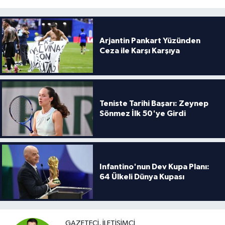
Arjantin Pankart Yüzünden
Ceza ile Karşı Karşıya
Teniste Tarihi Başarı: Zeynep
Sönmez İlk 50'ye Girdi
Infantino'nun Dev Kupa Planı:
64 Ülkeli Dünya Kupası
GAZETECI, İLETIŞIMCI