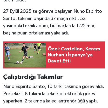
takım oldu.
Boks
27 Eylül 2025'te göreve başlayan Nuno Espirito
Güreş
Santo, takımın başında 37 maça çıktı. 52
yaşındaki teknik adam, bu maçlarda 1.22 maç
Halter
başına puan ortalaması yakaladı.
Motor Sporları
Özel: Castellon, Kerem
Su Sporları
Nurhan’ı İspanya'ya
Davet Etti
Diğer Spor Dalları
Futbolcular
Çalıştırdığı Takımlar
Nuno Espirito Santo, 10 farklı takımda görev aldı.
Portekizli, 8 takımda teknik direktörlük görevi
yaparken, 2 takımda kaleci antrenörlüğü yaptı.