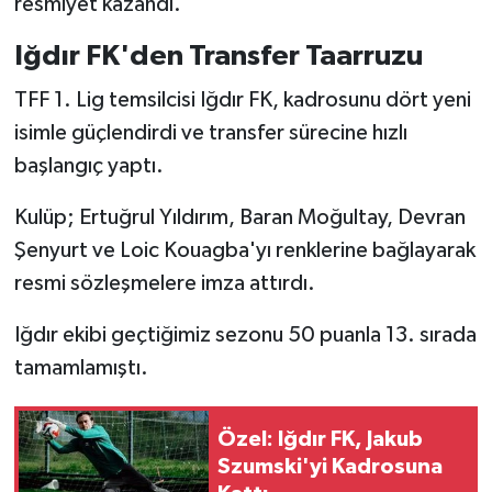
resmiyet kazandı.
Boks
Iğdır FK'den Transfer Taarruzu
Güreş
TFF 1. Lig temsilcisi Iğdır FK, kadrosunu dört yeni
Halter
isimle güçlendirdi ve transfer sürecine hızlı
başlangıç yaptı.
Motor Sporları
Kulüp; Ertuğrul Yıldırım, Baran Moğultay, Devran
Su Sporları
Şenyurt ve Loic Kouagba'yı renklerine bağlayarak
resmi sözleşmelere imza attırdı.
Diğer Spor Dalları
Iğdır ekibi geçtiğimiz sezonu 50 puanla 13. sırada
Futbolcular
tamamlamıştı.
Özel: Iğdır FK, Jakub
Szumski'yi Kadrosuna