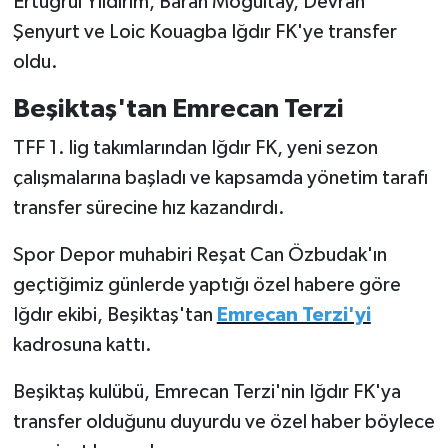
Ertuğrul Yıldırım,
Baran Moğultay, Devran
Şenyurt ve Loic Kouagba Iğdır FK'ye transfer
Türkiye Basketbol Ligi
oldu.
Kadınlar Basketbol Ligi
Beşiktaş'tan Emrecan Terzi
TFF 1. lig takımlarından Iğdır FK, yeni sezon
Diğer Basketbol Ligleri
çalışmalarına başladı ve kapsamda yönetim tarafı
Formula 1
transfer sürecine hız kazandırdı.
Atletizm
Spor Depor muhabiri Reşat Can Özbudak'ın
geçtiğimiz günlerde yaptığı özel habere göre
Hentbol
Iğdır ekibi, Beşiktaş'tan
Emrecan Terzi'yi
kadrosuna kattı.
At Yarışı
Beşiktaş kulübü, Emrecan Terzi'nin Iğdır FK'ya
Bisiklet
transfer olduğunu duyurdu ve özel haber böylece