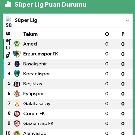
Süper Lig Puan Durumu
Süper Lig
#
Takım
O
P
1
Amed
0
0
2
Erzurumspor FK
0
0
3
Başakşehir
0
0
4
Kocaelispor
0
0
5
Beşiktaş
0
0
6
Eyüpspor
0
0
7
Galatasaray
0
0
8
Çorum FK
0
0
9
Gaziantep FK
0
0
10
Alanyaspor
0
0