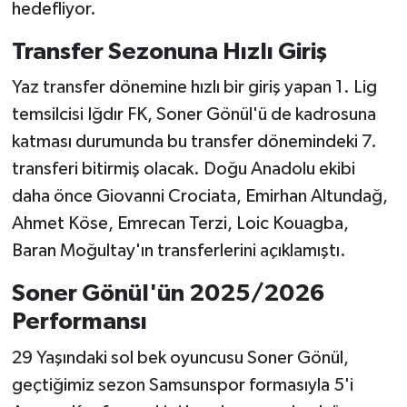
Boks
hedefliyor.
Transfer Sezonuna Hızlı Giriş
Güreş
Yaz transfer dönemine hızlı bir giriş yapan 1. Lig
Halter
temsilcisi Iğdır FK, Soner Gönül'ü de kadrosuna
katması durumunda bu transfer dönemindeki 7.
Motor Sporları
transferi bitirmiş olacak. Doğu Anadolu ekibi
Su Sporları
daha önce Giovanni Crociata, Emirhan Altundağ,
Ahmet Köse, Emrecan Terzi, Loic Kouagba,
Diğer Spor Dalları
Baran Moğultay'ın transferlerini açıklamıştı.
Futbolcular
Soner Gönül'ün 2025/2026
Performansı
29 Yaşındaki sol bek oyuncusu Soner Gönül,
geçtiğimiz sezon Samsunspor formasıyla 5'i