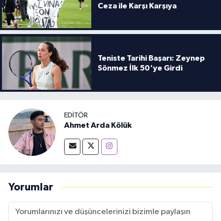
Ceza ile Karşı Karşıya
Teniste Tarihi Başarı: Zeynep
Sönmez İlk 50'ye Girdi
EDITÖR
Ahmet Arda Kölük
Yorumlar