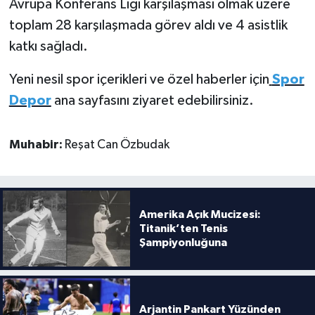
Avrupa Konferans Ligi karşılaşması olmak üzere
toplam 28 karşılaşmada görev aldı ve 4 asistlik
katkı sağladı.
Yeni nesil spor içerikleri ve özel haberler için
Spor
Depor
ana sayfasını ziyaret edebilirsiniz.
Muhabir:
Reşat Can Özbudak
Amerika Açık Mucizesi:
Titanik’ten Tenis
Şampiyonluğuna
Arjantin Pankart Yüzünden