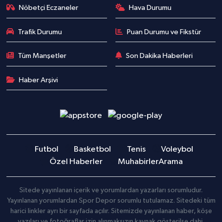
Nöbetçi Eczaneler
Hava Durumu
Trafik Durumu
Puan Durumu ve Fikstür
Tüm Manşetler
Son Dakika Haberleri
Haber Arşivi
Futbol
Basketbol
Tenis
Voleybol
Özel Haberler
Muhabirler
Arama
Sitede yayınlanan içerik ve yorumlardan yazarları sorumludur.
Yayınlanan yorumlardan Spor Depor sorumlu tutulamaz. Sitedeki tüm
harici linkler ayrı bir sayfada açılır. Sitemizde yayınlanan haber, köşe
yazıları ve fotoğraflar izin alınmaksızın kaynak gösterilse dahi,