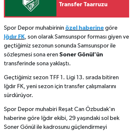
Transfer Taarruzu
Türkiye Basketbol Ligi
Spor Depor muhabirinin
özel haberine
göre
Kadınlar Basketbol Ligi
Iğdır FK
, son olarak Samsunspor forması giyen ve
Diğer Basketbol Ligleri
geçtiğimiz sezonun sonunda Samsunspor ile
sözleşmesi sona eren
Soner Gönül'ün
Formula 1
transferinde sona yaklaştı.
Atletizm
Geçtiğimiz sezon TFF 1. Ligi 13. sırada bitiren
Iğdır FK, yeni sezon için transfer çalışmalarını
Hentbol
sürdürüyor.
At Yarışı
Spor Depor muhabiri Reşat Can Özbudak'ın
haberine göre Iğdır ekibi, 29 yaşındaki sol bek
Bisiklet
Soner Gönül ile kadrosunu güçlendirmeyi