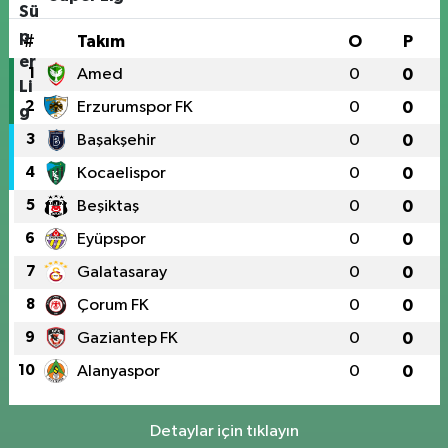
#
Takım
O
P
1
Amed
0
0
2
Erzurumspor FK
0
0
3
Başakşehir
0
0
4
Kocaelispor
0
0
5
Beşiktaş
0
0
6
Eyüpspor
0
0
7
Galatasaray
0
0
8
Çorum FK
0
0
9
Gaziantep FK
0
0
10
Alanyaspor
0
0
Detaylar için tıklayın