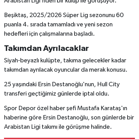
Arabistan Ligi'nden bir kulüp ile görüşüyor.
Türkiye Basketbol Ligi
Beşiktaş, 2025/2026 Süper Lig sezonunu 60
puanla 4. sırada tamamladı ve yeni sezon
Kadınlar Basketbol Ligi
hedefleri için çalışmalarına başladı.
Diğer Basketbol Ligleri
Takımdan Ayrılacaklar
Siyah-beyazlı kulüpte, takıma gelecekler kadar
Formula 1
takımdan ayrılacak oyuncular da merak konusu.
Atletizm
25 yaşındaki Ersin Destanoğlu'nun, Hull City
transferi geçtiğimiz günlerde iptal oldu.
Hentbol
Spor Depor özel haber şefi Mustafa Karataş'ın
At Yarışı
haberine göre
Ersin Destanoğlu, son günlerde bir
Bisiklet
Arabistan Ligi takımı ile görüşme halinde.