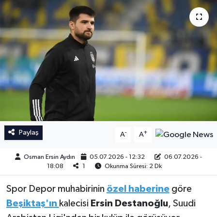
İngiltere Premier Lig
İngiltere Premier Lig
Almanya Bundesliga
La Liga
La Liga
Almanya Bundesliga
Serie A
Serie A
Fransa Ligue 1
Paylaş
-
+
A
A
Eredevise
Osman Ersin Aydın
05.07.2026 - 12:32
06.07.2026 -
Portekiz Ligi
18:08
1
Okunma Süresi: 2 Dk
Spor Depor muhabirinin
özel haberine
göre
TFF 1.Lig
Beşiktaş'ın
kalecisi
Ersin Destanoğlu
, Suudi
Diğer Futbol Ligleri