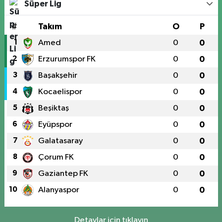
Süper Lig
#
Takım
O
P
1
Amed
0
0
2
Erzurumspor FK
0
0
3
Başakşehir
0
0
4
Kocaelispor
0
0
5
Beşiktaş
0
0
6
Eyüpspor
0
0
7
Galatasaray
0
0
8
Çorum FK
0
0
9
Gaziantep FK
0
0
10
Alanyaspor
0
0
Detaylar için tıklayın