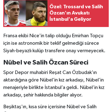
Boks
Özel: Trossard ve Salih
Özcan'ın Avukatı
Güreş
İstanbul'a Geliyor
Halter
Fransa ekibi Nice'in talip olduğu Emirhan Topçu
Motor Sporları
için ise astronomik bir teklif gelmediği sürece
Siyah-beyazlı kulüp transfere onay vermeyecek.
Su Sporları
Nübel ve Salih Özcan Süreci
Diğer Spor Dalları
Spor Depor muhabiri Reşat Can Özbudak'ın
Futbolcular
aktardığına göre
Nübel’in kız arkadaşı, Nübel’in
menajeriyle birlikte İstanbul’a geldi. Nübel’in kız
arkadaşı, şehir hakkında bilgiler alıyor.
Beşiktaş'ın, kısa süre içerisine Nübel ve Salih