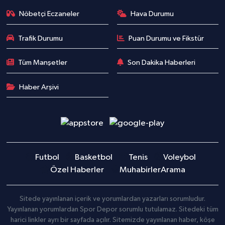
Nöbetçi Eczaneler
Hava Durumu
Trafik Durumu
Puan Durumu ve Fikstür
Tüm Manşetler
Son Dakika Haberleri
Haber Arşivi
Futbol
Basketbol
Tenis
Voleybol
Özel Haberler
Muhabirler
Arama
Sitede yayınlanan içerik ve yorumlardan yazarları sorumludur.
Yayınlanan yorumlardan Spor Depor sorumlu tutulamaz. Sitedeki tüm
harici linkler ayrı bir sayfada açılır. Sitemizde yayınlanan haber, köşe