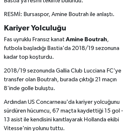
Bastia’ya resmi teklifte bulundu.
Türkiye Basketbol Ligi
RESMİ: Bursaspor, Amine Boutrah ile anlaştı.
Kariyer Yolculuğu
Kadınlar Basketbol Ligi
Fas uyruklu Fransız kanat
Amine Boutrah
,
Diğer Basketbol Ligleri
futbola başladığı Bastia'da 2018/19 sezonuna
kadar top koşturdu.
Formula 1
2018/19 sezonunda Gallia Club Lucciana FC'ye
Atletizm
transfer olan Boutrah, burada çıktığı 21 maçın
8'inde golle buluştu.
Hentbol
Ardından US Concarneau'da kariyer yolcuğunu
At Yarışı
sürdüren hücumcu, 67 maçta kaydettiği 15 gol -
Bisiklet
13 asist ile kendisini kanıtlayarak Hollanda ekibi
Vitesse'nin yolunu tuttu.