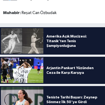
Muhabir:
Reşat Can Özbudak
Amerika Açık Mucizesi:
Titanik’ten Tenis
Şampiyonluğuna
Arjantin Pankart Yüzünden
Ceza ile Karşı Karşıya
Teniste Tarihi Başarı: Zeynep
Sönmez İlk 50'ye Girdi