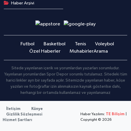
Haber Arşivi
Futbol
Basketbol
Tenis
Voleybol
Özel Haberler
Muhabirler
Arama
Sitede yayınlanan içerik ve yorumlardan yazarları sorumludur.
Yayınlanan yorumlardan Spor Depor sorumlu tutulamaz. Sitedeki tüm
harici linkler ayrı bir sayfada açılır. Sitemizde yayınlanan haber, köşe
yazıları ve fotoğraflar izin alınmaksızın kaynak gösterilse dahi,
herhangi bir ortamda kullanılamaz ve yayınlanamaz
İletişim
Künye
Haber Yazılımı:
TE Bilişim
|
Gizlilik Sözleşmesi
Copyright © 2026
Hizmet Şartları