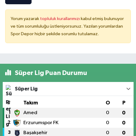
Yorum yazarak
topluluk kurallarımızı
kabul etmiş bulunuyor
ve tüm sorumluluğu üstleniyorsunuz. Yazılan yorumlardan
Spor Depor hiçbir şekilde sorumlu tutulamaz.
Süper Lig Puan Durumu
Süper Lig
#
Takım
O
P
1
Amed
0
0
2
Erzurumspor FK
0
0
3
Başakşehir
0
0