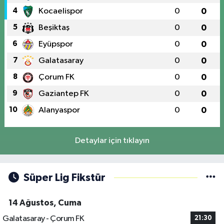
4
Kocaelispor
0
0
5
Beşiktaş
0
0
6
Eyüpspor
0
0
7
Galatasaray
0
0
8
Çorum FK
0
0
9
Gaziantep FK
0
0
10
Alanyaspor
0
0
Detaylar için tıklayın
Süper Lig Fikstür
14 Ağustos, Cuma
Galatasaray - Çorum FK
21:30