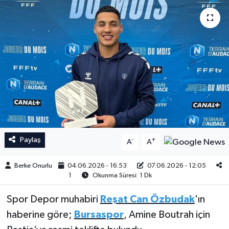
İngiltere Premier Lig
İngiltere Premier Lig
Almanya Bundesliga
La Liga
La Liga
Almanya Bundesliga
Serie A
Serie A
Fransa Ligue 1
Paylaş
-
+
A
A
Eredevise
Berke Onurlu
04.06.2026 - 16:53
07.06.2026 - 12:05
Portekiz Ligi
1
Okunma Süresi: 1 Dk
Spor Depor muhabiri
Reşat Can Özbudak
'ın
TFF 1.Lig
haberine göre;
Bursaspor
, Amine Boutrah için
Diğer Futbol Ligleri