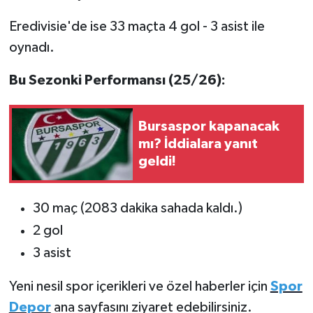
Boks
Eredivisie'de ise 33 maçta 4 gol - 3 asist ile
Güreş
oynadı.
Halter
Bu Sezonki Performansı (25/26):
Motor Sporları
Bursaspor kapanacak
mı? İddialara yanıt
Su Sporları
geldi!
Diğer Spor Dalları
30 maç (2083 dakika sahada kaldı.)
Futbolcular
2 gol
3 asist
Yeni nesil spor içerikleri ve özel haberler için
Spor
Depor
ana sayfasını ziyaret edebilirsiniz.