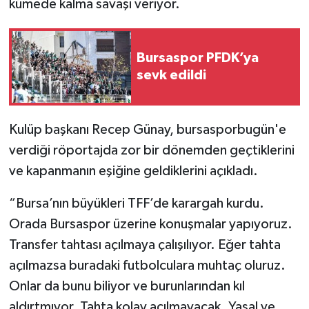
kümede kalma savaşı veriyor.
Türkiye Basketbol Ligi
Bursaspor PFDK’ya
Kadınlar Basketbol Ligi
sevk edildi
Diğer Basketbol Ligleri
Kulüp başkanı Recep Günay, bursasporbugün'e
Formula 1
verdiği röportajda zor bir dönemden geçtiklerini
ve kapanmanın eşiğine geldiklerini açıkladı.
Atletizm
“Bursa’nın büyükleri TFF’de karargah kurdu.
Hentbol
Orada Bursaspor üzerine konuşmalar yapıyoruz.
At Yarışı
Transfer tahtası açılmaya çalışılıyor. Eğer tahta
açılmazsa buradaki futbolculara muhtaç oluruz.
Bisiklet
Onlar da bunu biliyor ve burunlarından kıl
aldırtmıyor. Tahta kolay açılmayacak. Yasal ve