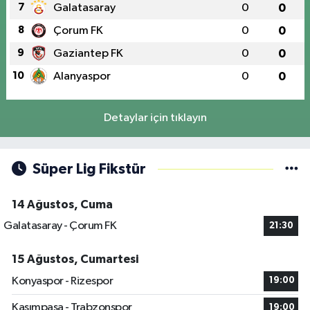
7
Galatasaray
0
0
8
Çorum FK
0
0
9
Gaziantep FK
0
0
10
Alanyaspor
0
0
Detaylar için tıklayın
Süper Lig Fikstür
14 Ağustos, Cuma
Galatasaray - Çorum FK
21:30
15 Ağustos, Cumartesi
Konyaspor - Rizespor
19:00
Kasımpaşa - Trabzonspor
19:00