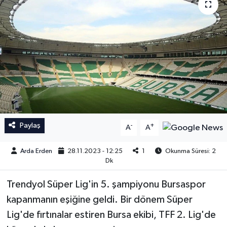
İngiltere Premier Lig
İngiltere Premier Lig
Almanya Bundesliga
La Liga
La Liga
Almanya Bundesliga
Serie A
Serie A
Fransa Ligue 1
Paylaş
-
+
A
A
Eredevise
Arda Erden
28.11.2023 - 12:25
1
Okunma Süresi: 2
Dk
Portekiz Ligi
Trendyol Süper Lig'in 5. şampiyonu Bursaspor
kapanmanın eşiğine geldi. Bir dönem Süper
TFF 1.Lig
Lig'de fırtınalar estiren Bursa ekibi, TFF 2. Lig'de
Diğer Futbol Ligleri