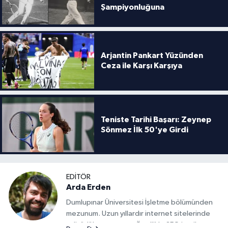
Şampiyonluğuna
Arjantin Pankart Yüzünden
Ceza ile Karşı Karşıya
Teniste Tarihi Başarı: Zeynep
Sönmez İlk 50'ye Girdi
EDITÖR
Arda Erden
Dumlupınar Üniversitesi İşletme bölümünden
mezunum. Uzun yıllardır internet sitelerinde
editörlük yapıyorum. Özellikle SEO içerik