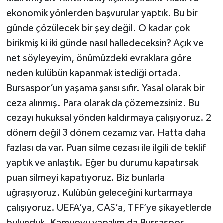
Boks
ekonomik yönlerden başvurular yaptık. Bu bir
günde çözülecek bir şey değil. O kadar çok
Güreş
birikmiş ki iki günde nasıl halledeceksin? Açık ve
Halter
net söyleyeyim, önümüzdeki evraklara göre
neden kulübün kapanmak istediği ortada.
Motor Sporları
Bursaspor’un yaşama şansı sıfır. Yasal olarak bir
ceza alınmış. Para olarak da çözemezsiniz. Bu
Su Sporları
cezayı hukuksal yönden kaldırmaya çalışıyoruz. 2
Diğer Spor Dalları
dönem değil 3 dönem cezamız var. Hatta daha
fazlası da var. Puan silme cezası ile ilgili de teklif
Futbolcular
yaptık ve anlaştık. Eğer bu durumu kapatırsak
puan silmeyi kapatıyoruz. Biz bunlarla
uğraşıyoruz. Kulübün geleceğini kurtarmaya
çalışıyoruz. UEFA’ya, CAS’a, TFF’ye şikayetlerde
bulunduk. Kamuoyu yapalım da Bursaspor