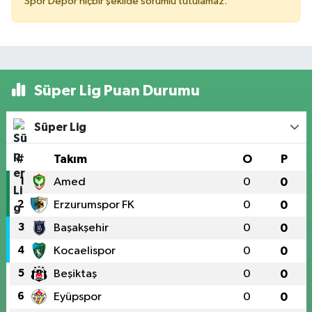
Spor Depor hiçbir şekilde sorumlu tutulamaz.
Süper Lig Puan Durumu
Süper Lig
#
Takım
O
P
1
Amed
0
0
2
Erzurumspor FK
0
0
3
Başakşehir
0
0
4
Kocaelispor
0
0
5
Beşiktaş
0
0
6
Eyüpspor
0
0