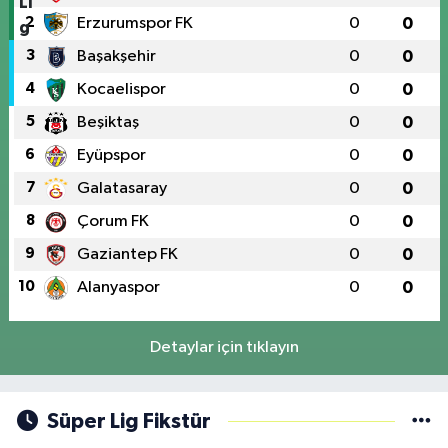
2
Erzurumspor FK
0
0
3
Başakşehir
0
0
4
Kocaelispor
0
0
5
Beşiktaş
0
0
6
Eyüpspor
0
0
7
Galatasaray
0
0
8
Çorum FK
0
0
9
Gaziantep FK
0
0
10
Alanyaspor
0
0
Detaylar için tıklayın
Süper Lig Fikstür