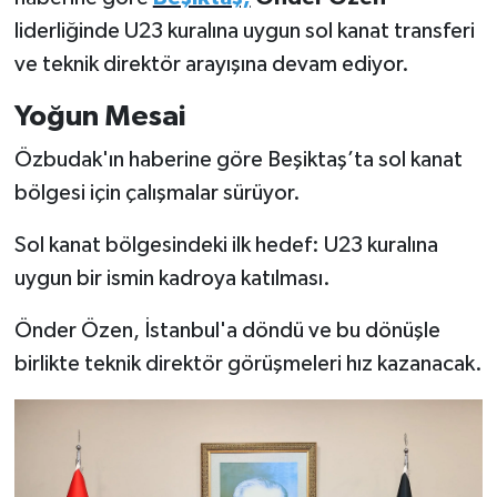
liderliğinde U23 kuralına uygun sol kanat transferi
Türkiye Basketbol Ligi
ve teknik direktör arayışına devam ediyor.
Kadınlar Basketbol Ligi
Yoğun Mesai
Özbudak'ın haberine göre Beşiktaş’ta sol kanat
Diğer Basketbol Ligleri
bölgesi için çalışmalar sürüyor.
Formula 1
Sol kanat bölgesindeki ilk hedef: U23 kuralına
uygun bir ismin kadroya katılması.
Atletizm
Önder Özen, İstanbul'a döndü ve bu dönüşle
Hentbol
birlikte teknik direktör görüşmeleri hız kazanacak.
At Yarışı
Bisiklet