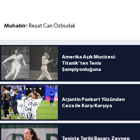
Muhabir:
Reşat Can Özbudak
Amerika Açık Mucizesi:
Titanik’ten Tenis
Şampiyonluğuna
Arjantin Pankart Yüzünden
Ceza ile Karşı Karşıya
Teniste Tarihi Başarı: Zeynep