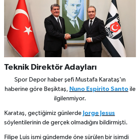
Boks
Güreş
Halter
Motor Sporları
Su Sporları
Teknik Direktör Adayları
Spor Depor haber şefi Mustafa Karataş'ın
Diğer Spor Dalları
haberine göre Beşiktaş,
Nuno Espirito Santo
ile
Futbolcular
ilgilenmiyor.
Karataş, geçtiğimiz günlerde
Jorge Jesus
söylentilerinin de gerçek olmadığını bildirmişti.
Filipe Luis ismi gündemde öne sürülen bir isimdi