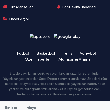
Tüm Manşetler
Son Dakika Haberleri
Haber Arşivi
Futbol
Basketbol
Tenis
Voleybol
Özel Haberler
Muhabirler
Arama
Sitede yayınlanan içerik ve yorumlardan yazarları sorumludur.
Yayınlanan yorumlardan Spor Depor sorumlu tutulamaz. Sitedeki tüm
harici linkler ayrı bir sayfada açılır. Sitemizde yayınlanan haber, köşe
yazıları ve fotoğraflar izin alınmaksızın kaynak gösterilse dahi,
herhangi bir ortamda kullanılamaz ve yayınlanamaz
İletişim
Künye