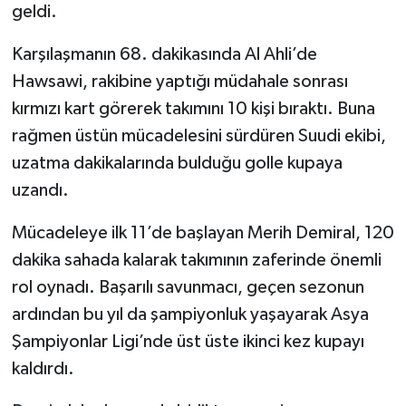
geldi.
Türkiye Basketbol Ligi
Karşılaşmanın 68. dakikasında Al Ahli’de
Hawsawi, rakibine yaptığı müdahale sonrası
Kadınlar Basketbol Ligi
kırmızı kart görerek takımını 10 kişi bıraktı. Buna
rağmen üstün mücadelesini sürdüren Suudi ekibi,
Diğer Basketbol Ligleri
uzatma dakikalarında bulduğu golle kupaya
Formula 1
uzandı.
Atletizm
Mücadeleye ilk 11’de başlayan Merih Demiral, 120
dakika sahada kalarak takımının zaferinde önemli
Hentbol
rol oynadı. Başarılı savunmacı, geçen sezonun
ardından bu yıl da şampiyonluk yaşayarak Asya
At Yarışı
Şampiyonlar Ligi’nde üst üste ikinci kez kupayı
Bisiklet
kaldırdı.