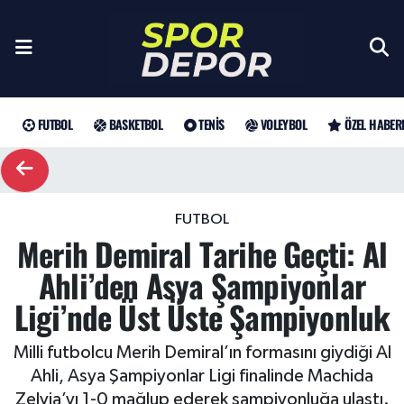
Futbol
Galatasaray
Türkiye Basketbol Ligi
Türk Tenisi
Sultanlar Ligi
Gündem
Nöbetçi Eczaneler
Fenerbahçe
Basketbol
EuroLeague
Grand Slam
Özel Haber
Hava Durumu
FUTBOL
BASKETBOL
TENIS
VOLEYBOL
ÖZEL HABER
Beşiktaş
NBA
Tenis
ATP
Futbol
Trafik Durumu
Trabzonspor
WTA
Voleybol
Basketbol
Süper Lig Puan Durumu ve Fikstür
FUTBOL
Merih Demiral Tarihe Geçti: Al
Trendyol Süper Lig
Özel Haberler
Şampiyonlar Ligi
Tüm Manşetler
Ahli’den Asya Şampiyonlar
Şampiyonlar Ligi
Muhabirler
UEFA Avrupa Ligi
Son Dakika Haberleri
Ligi’nde Üst Üste Şampiyonluk
Haber Arşivi
UEFA Avrupa Ligi
Arama
Avrupa Konferans Ligi
Milli futbolcu Merih Demiral’ın formasını giydiği Al
Ahli, Asya Şampiyonlar Ligi finalinde Machida
Avrupa Konferans Ligi
Trendyol Süper Lig
Zelvia’yı 1-0 mağlup ederek şampiyonluğa ulaştı.