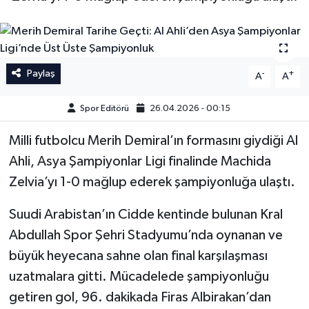
İngiltere Premier Lig
İngiltere Premier Lig
Almanya Bundesliga
La Liga
Paylaş
-
+
A
A
La Liga
Almanya Bundesliga
Spor Editörü
26.04.2026 - 00:15
Serie A
Serie A
Milli futbolcu Merih Demiral’ın formasını giydiği Al
Ahli, Asya Şampiyonlar Ligi finalinde Machida
Fransa Ligue 1
Zelvia’yı 1-0 mağlup ederek şampiyonluğa ulaştı.
Eredevise
Suudi Arabistan’ın Cidde kentinde bulunan Kral
Abdullah Spor Şehri Stadyumu’nda oynanan ve
Portekiz Ligi
büyük heyecana sahne olan final karşılaşması
TFF 1.Lig
uzatmalara gitti. Mücadelede şampiyonluğu
getiren gol, 96. dakikada Firas Albirakan’dan
Diğer Futbol Ligleri