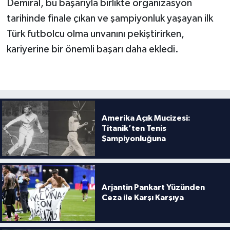
Demiral, bu başarıyla birlikte organizasyon
Boks
tarihinde finale çıkan ve şampiyonluk yaşayan ilk
Güreş
Türk futbolcu olma unvanını pekiştirirken,
kariyerine bir önemli başarı daha ekledi.
Halter
Motor Sporları
Su Sporları
Amerika Açık Mucizesi:
Titanik’ten Tenis
Diğer Spor Dalları
Şampiyonluğuna
Futbolcular
Arjantin Pankart Yüzünden
Ceza ile Karşı Karşıya