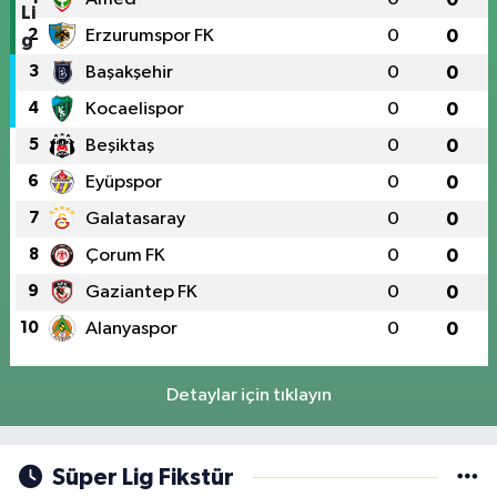
2
Erzurumspor FK
0
0
3
Başakşehir
0
0
4
Kocaelispor
0
0
5
Beşiktaş
0
0
6
Eyüpspor
0
0
7
Galatasaray
0
0
8
Çorum FK
0
0
9
Gaziantep FK
0
0
10
Alanyaspor
0
0
Detaylar için tıklayın
Süper Lig Fikstür