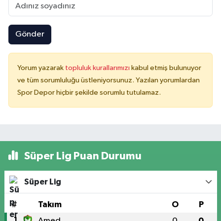
Gönder
Yorum yazarak
topluluk kurallarımızı
kabul etmiş bulunuyor
ve tüm sorumluluğu üstleniyorsunuz. Yazılan yorumlardan
Spor Depor hiçbir şekilde sorumlu tutulamaz.
Süper Lig Puan Durumu
Süper Lig
#
Takım
O
P
1
Amed
0
0