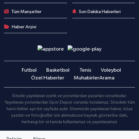
Tüm Manşetler
Son Dakika Haberleri
Haber Arşivi
Futbol
Basketbol
Tenis
Voleybol
Özel Haberler
Muhabirler
Arama
Sitede yayınlanan içerik ve yorumlardan yazarları sorumludur.
Yayınlanan yorumlardan Spor Depor sorumlu tutulamaz. Sitedeki tüm
harici linkler ayrı bir sayfada açılır. Sitemizde yayınlanan haber, köşe
yazıları ve fotoğraflar izin alınmaksızın kaynak gösterilse dahi,
herhangi bir ortamda kullanılamaz ve yayınlanamaz