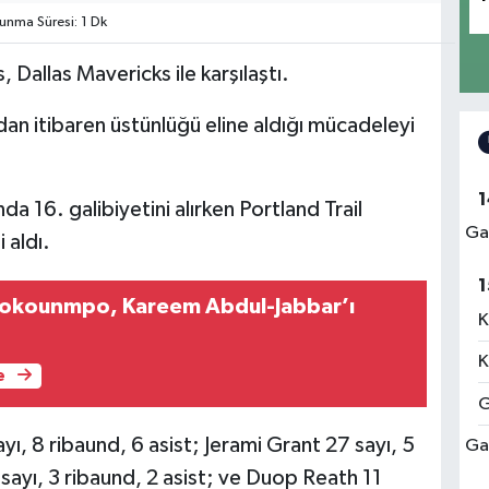
nma Süresi: 1 Dk
 Dallas Mavericks ile karşılaştı.
dan itibaren üstünlüğü eline aldığı mücadeleyi
1
a 16. galibiyetini alırken Portland Trail
Ga
 aldı.
1
tokounmpo, Kareem Abdul-Jabbar’ı
K
K
e
G
yı, 8 ribaund, 6 asist; Jerami Grant 27 sayı, 5
Ga
sayı, 3 ribaund, 2 asist; ve Duop Reath 11