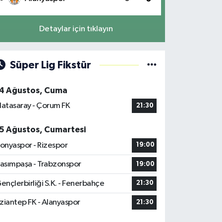
Detaylar için tıklayın
Süper Lig Fikstür
4 Ağustos, Cuma
latasaray - Çorum FK
21:30
5 Ağustos, Cumartesi
onyaspor - Rizespor
19:00
asımpaşa - Trabzonspor
19:00
ençlerbirliği S.K. - Fenerbahçe
21:30
ziantep FK - Alanyaspor
21:30