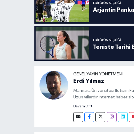
EDITÖRÜN SEÇTIĞI
Arjantin Panka
EDITÖRÜN SEÇTIĞI
Teniste Tarihi
GENEL YAYIN YÖNETMENI
Erdi Yılmaz
Marmara Üniversitesi İletişim F
Uzun yıllardır internet haber s
markalaşması ve Türk spor ortam
Devam Et