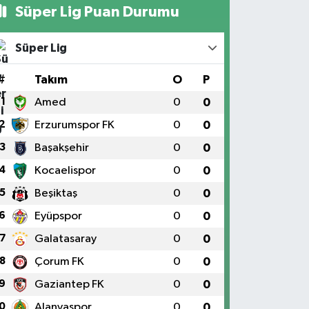
Süper Lig Puan Durumu
Süper Lig
#
Takım
O
P
1
Amed
0
0
2
Erzurumspor FK
0
0
3
Başakşehir
0
0
4
Kocaelispor
0
0
5
Beşiktaş
0
0
6
Eyüpspor
0
0
7
Galatasaray
0
0
8
Çorum FK
0
0
9
Gaziantep FK
0
0
0
Alanyaspor
0
0