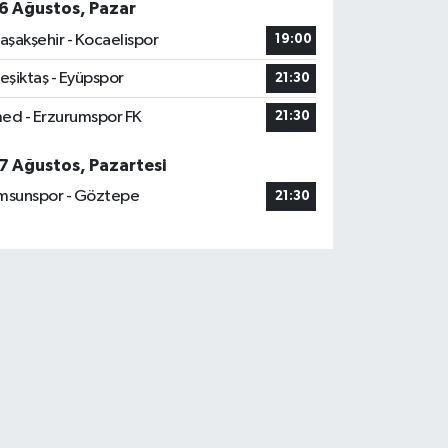
6 Ağustos, Pazar
aşakşehir - Kocaelispor
19:00
eşiktaş - Eyüpspor
21:30
ed - Erzurumspor FK
21:30
7 Ağustos, Pazartesi
msunspor - Göztepe
21:30