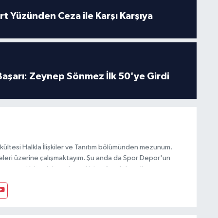
rt Yüzünden Ceza ile Karşı Karşıya
 Başarı: Zeynep Sönmez İlk 50'ye Girdi
akültesi Halkla İlişkiler ve Tanıtım bölümünden mezunum.
iteleri üzerine çalışmaktayım. Şu anda da Spor Depor'un
ına yeni bir soluk getirmesi için mücadele ediyorum.