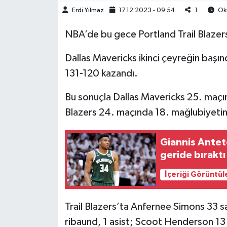
Erdi Yılmaz
17.12.2023 - 09:54
1
Oku
Türkiye Basketbol Ligi
NBA’de bu gece Portland Trail Blazers,
Kadınlar Basketbol Ligi
Dallas Mavericks ikinci çeyreğin başın
131-120 kazandı.
Diğer Basketbol Ligleri
Bu sonuçla Dallas Mavericks 25. maçınd
Formula 1
Blazers 24. maçında 18. mağlubiyetini
Atletizm
Giannis Ante
Hentbol
geride bıraktı
İçeriği Görüntül
At Yarışı
Bisiklet
Trail Blazers’ta Anfernee Simons 33 sa
ribaund, 1 asist; Scoot Henderson 13 