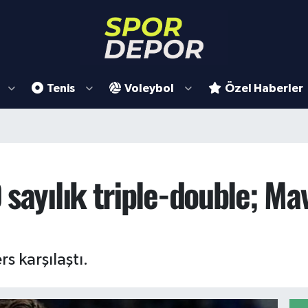
Tenis
Voleybol
Özel Haberler
sayılık triple-double; Ma
s karşılaştı.