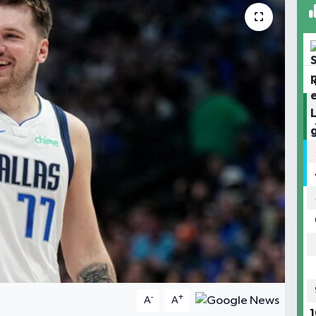
-
+
A
A
1