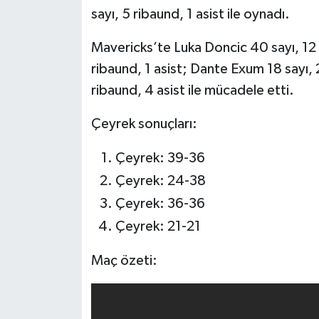
Boks
sayı, 5 ribaund, 1 asist ile oynadı.
Güreş
Mavericks’te Luka Doncic 40 sayı, 12 
ribaund, 1 asist; Dante Exum 18 sayı, 2
Halter
ribaund, 4 asist ile mücadele etti.
Motor Sporları
Çeyrek sonuçları:
Su Sporları
Çeyrek: 39-36
Çeyrek: 24-38
Diğer Spor Dalları
Çeyrek: 36-36
Futbolcular
Çeyrek: 21-21
Maç özeti: