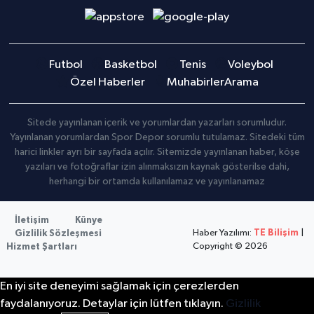
Futbol
Basketbol
Tenis
Voleybol
Özel Haberler
Muhabirler
Arama
Sitede yayınlanan içerik ve yorumlardan yazarları sorumludur.
Yayınlanan yorumlardan Spor Depor sorumlu tutulamaz. Sitedeki tüm
harici linkler ayrı bir sayfada açılır. Sitemizde yayınlanan haber, köşe
yazıları ve fotoğraflar izin alınmaksızın kaynak gösterilse dahi,
herhangi bir ortamda kullanılamaz ve yayınlanamaz
İletişim
Künye
Haber Yazılımı:
TE Bilişim
|
Gizlilik Sözleşmesi
Copyright © 2026
Hizmet Şartları
En iyi site deneyimi sağlamak için çerezlerden
faydalanıyoruz. Detaylar için lütfen tıklayın.
Gizlilik