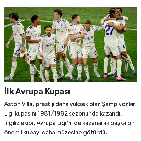
Boks
Güreş
Halter
Motor Sporları
Su Sporları
Diğer Spor Dalları
İlk Avrupa Kupası
Futbolcular
Aston Villa, prestiji daha yüksek olan Şampiyonlar
Ligi kupasını 1981/1982 sezonunda kazandı.
İngiliz ekibi, Avrupa Ligi'ni de kazanarak başka bir
önemli kupayı daha müzesine götürdü.