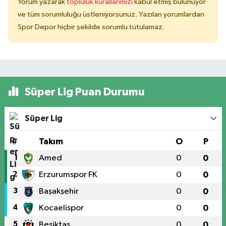
Yorum yazarak
topluluk kurallarımızı
kabul etmiş bulunuyor
ve tüm sorumluluğu üstleniyorsunuz. Yazılan yorumlardan
Spor Depor hiçbir şekilde sorumlu tutulamaz.
Süper Lig Puan Durumu
Süper Lig
#
Takım
O
P
1
Amed
0
0
2
Erzurumspor FK
0
0
3
Başakşehir
0
0
4
Kocaelispor
0
0
5
Beşiktaş
0
0