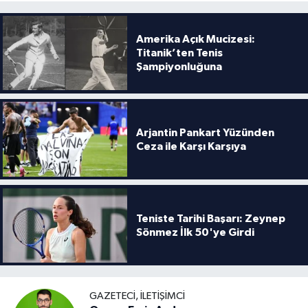
Amerika Açık Mucizesi:
Titanik’ten Tenis
Şampiyonluğuna
Arjantin Pankart Yüzünden
Ceza ile Karşı Karşıya
Teniste Tarihi Başarı: Zeynep
Sönmez İlk 50'ye Girdi
GAZETECI, İLETIŞIMCI