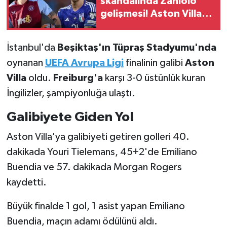
skandalında Zaniolo
gelişmesi! Aston Villa
Türkiye Basketbol Ligi
cezasını duyurdu...
İstanbul'da
Beşiktaş'ın Tüpraş Stadyumu'nda
Kadınlar Basketbol Ligi
oynanan
UEFA Avrupa Ligi
finalinin galibi
Aston
Diğer Basketbol Ligleri
Villa
oldu.
Freiburg'a
karşı 3-0 üstünlük kuran
İngilizler, şampiyonluğa ulaştı.
Formula 1
Galibiyete Giden Yol
Atletizm
Aston Villa'ya galibiyeti getiren golleri 40.
dakikada Youri Tielemans, 45+2'de Emiliano
Hentbol
Buendia ve 57. dakikada Morgan Rogers
At Yarışı
kaydetti.
Bisiklet
Büyük finalde 1 gol, 1 asist yapan Emiliano
Buendia, maçın adamı ödülünü aldı.