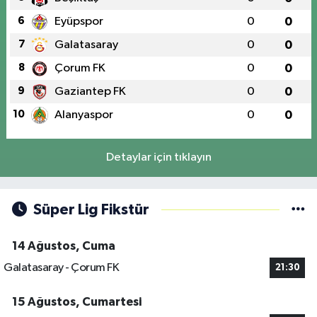
6
Eyüpspor
0
0
7
Galatasaray
0
0
8
Çorum FK
0
0
9
Gaziantep FK
0
0
10
Alanyaspor
0
0
Detaylar için tıklayın
Süper Lig Fikstür
14 Ağustos, Cuma
Galatasaray - Çorum FK
21:30
15 Ağustos, Cumartesi