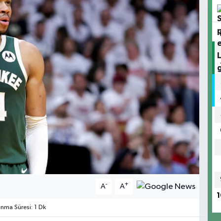
-
+
A
A
1
ma Süresi: 1 Dk