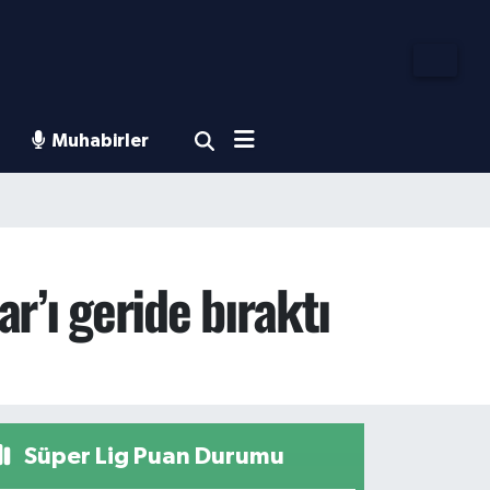
Muhabirler
’ı geride bıraktı
Süper Lig Puan Durumu