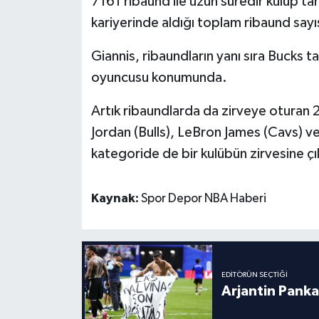
7161 ribaund ile uzun süredir kulüp tar
Boks
kariyerinde aldığı toplam ribaund sayı
Güreş
Giannis, ribaundların yanı sıra Bucks t
oyuncusu konumunda.
Halter
Artık ribaundlarda da zirveye oturan 2
Motor Sporları
Jordan (Bulls), LeBron James (Cavs) v
Su Sporları
kategoride de bir kulübün zirvesine 
Diğer Spor Dalları
Kaynak:
Spor Depor NBA Haberi
Futbolcular
EDITÖRÜN SEÇTIĞI
Arjantin Panka