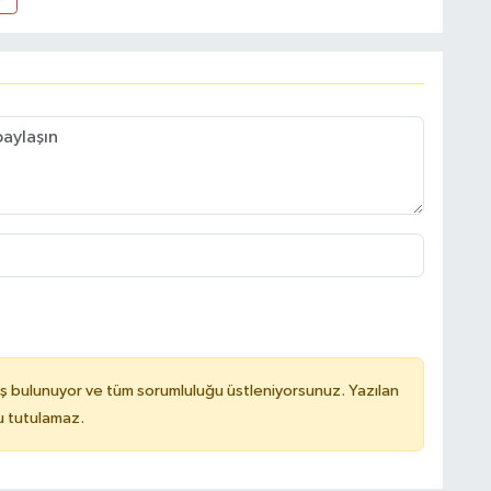
ş bulunuyor ve tüm sorumluluğu üstleniyorsunuz. Yazılan
u tutulamaz.