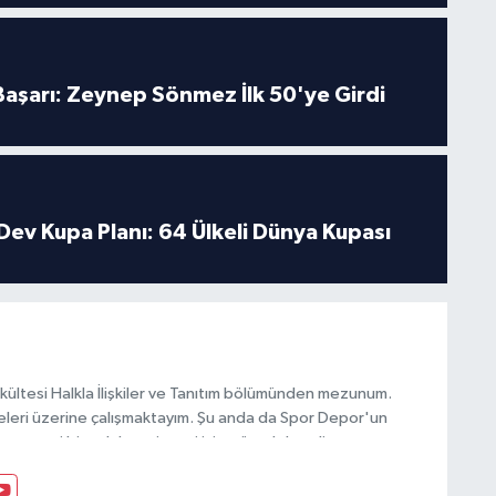
 Başarı: Zeynep Sönmez İlk 50'ye Girdi
Dev Kupa Planı: 64 Ülkeli Dünya Kupası
akültesi Halkla İlişkiler ve Tanıtım bölümünden mezunum.
iteleri üzerine çalışmaktayım. Şu anda da Spor Depor'un
ına yeni bir soluk getirmesi için mücadele ediyorum.