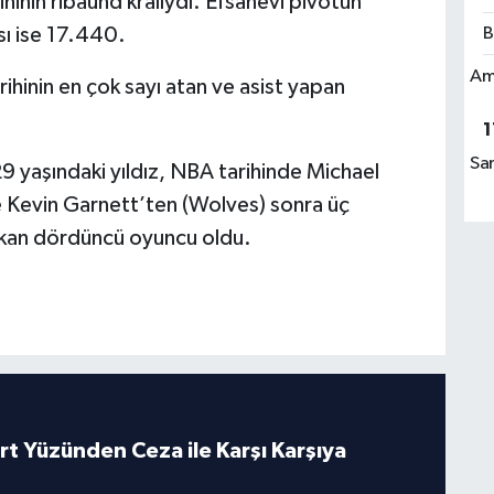
ihinin ribaund kralıydı. Efsanevi pivotun
sı ise 17.440.
B
Am
arihinin en çok sayı atan ve asist yapan
1
Sa
9 yaşındaki yıldız, NBA tarihinde Michael
e Kevin Garnett’ten (Wolves) sonra üç
çıkan dördüncü oyuncu oldu.
rt Yüzünden Ceza ile Karşı Karşıya