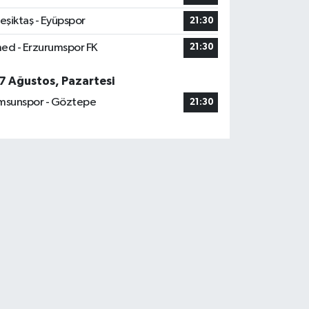
eşiktaş - Eyüpspor
21:30
ed - Erzurumspor FK
21:30
7 Ağustos, Pazartesi
msunspor - Göztepe
21:30