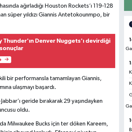
asında ağırladığı Houston Rockets‘ı 119-128
nan süper yıldızı Giannis Antetokounmpo, bir
1
 Thunder'ın Denver Nuggets'ı devirdiği
sonuçlar
Ga
e
1
K
kili bir performansla tamamlayan Giannis,
K
mına ulaşmayı başardı.
G
-Jabbar’ı geride bırakarak 29 yaşındayken
Ga
yuncusu oldu.
1
sında Milwaukee Bucks için ter döken Kareem,
B