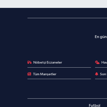
En günc
Nöbetçi Eczaneler
Ha
Tüm Manşetler
Son 
Futbol