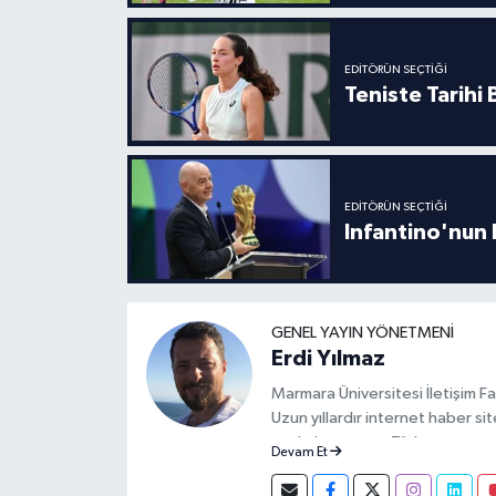
EDITÖRÜN SEÇTIĞI
Teniste Tarihi
EDITÖRÜN SEÇTIĞI
Infantino'nun 
GENEL YAYIN YÖNETMENI
Erdi Yılmaz
Marmara Üniversitesi İletişim F
Uzun yıllardır internet haber s
markalaşması ve Türk spor ortam
Devam Et