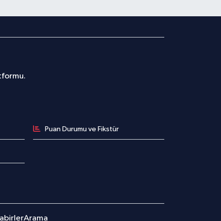
atformu.
Puan Durumu ve Fikstür
birler
Arama