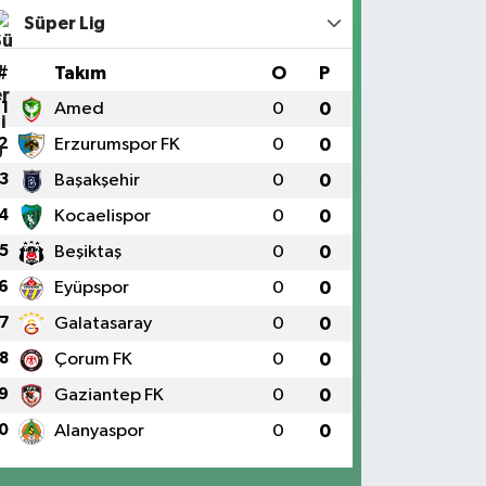
Süper Lig
#
Takım
O
P
1
Amed
0
0
2
Erzurumspor FK
0
0
3
Başakşehir
0
0
4
Kocaelispor
0
0
5
Beşiktaş
0
0
6
Eyüpspor
0
0
7
Galatasaray
0
0
8
Çorum FK
0
0
9
Gaziantep FK
0
0
0
Alanyaspor
0
0