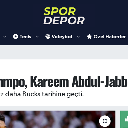
Tenis
Voleybol
Özel Haberler
mpo, Kareem Abdul-Jabbar
 daha Bucks tarihine geçti.