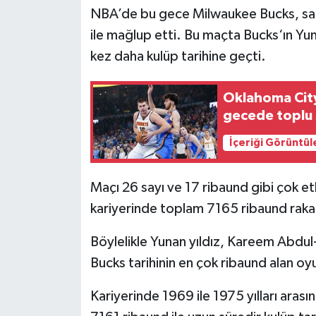
NBA’de bu gece Milwaukee Bucks, sah
Türkiye Basketbol Ligi
ile mağlup etti. Bu maçta Bucks‘ın Yu
kez daha kulüp tarihine geçti.
Kadınlar Basketbol Ligi
Oklahoma City
Diğer Basketbol Ligleri
gecede toplu 
Formula 1
İçeriği Görüntül
Atletizm
Maçı 26 sayı ve 17 ribaund gibi çok et
kariyerinde toplam 7165 ribaund raka
Hentbol
Böylelikle Yunan yıldız, Kareem Abdul
At Yarışı
Bucks tarihinin en çok ribaund alan o
Bisiklet
Kariyerinde 1969 ile 1975 yılları ara