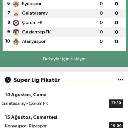
6
Eyüpspor
0
0
7
Galatasaray
0
0
8
Çorum FK
0
0
9
Gaziantep FK
0
0
10
Alanyaspor
0
0
Detaylar için tıklayın
Süper Lig Fikstür
14 Ağustos, Cuma
Galatasaray - Çorum FK
21:30
15 Ağustos, Cumartesi
Konyaspor - Rizespor
19:00