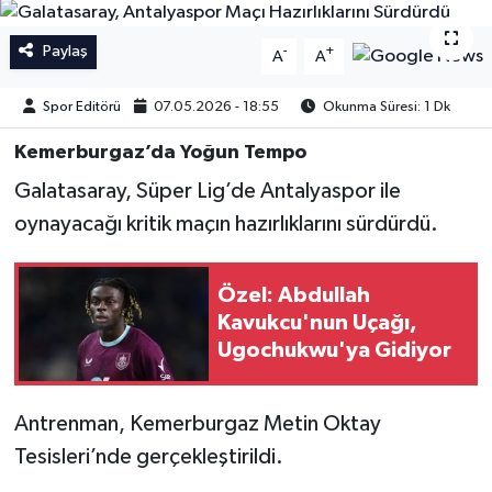
İngiltere Premier Lig
İngiltere Premier Lig
Paylaş
-
+
A
A
Almanya Bundesliga
La Liga
Spor Editörü
07.05.2026 - 18:55
Okunma Süresi: 1 Dk
La Liga
Almanya Bundesliga
Kemerburgaz’da Yoğun Tempo
Galatasaray, Süper Lig’de Antalyaspor ile
Serie A
Serie A
oynayacağı kritik maçın hazırlıklarını sürdürdü.
Fransa Ligue 1
Özel: Abdullah
Eredevise
Kavukcu'nun Uçağı,
Ugochukwu'ya Gidiyor
Portekiz Ligi
Antrenman, Kemerburgaz Metin Oktay
TFF 1.Lig
Tesisleri’nde gerçekleştirildi.
Diğer Futbol Ligleri