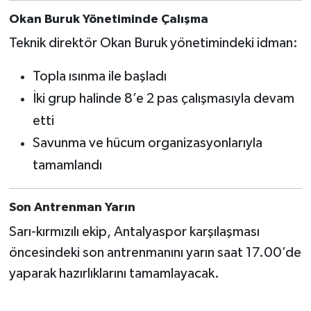
Okan Buruk Yönetiminde Çalışma
Türkiye Basketbol Ligi
Teknik direktör Okan Buruk yönetimindeki idman:
Kadınlar Basketbol Ligi
Topla ısınma ile başladı
İki grup halinde 8’e 2 pas çalışmasıyla devam
Diğer Basketbol Ligleri
etti
Formula 1
Savunma ve hücum organizasyonlarıyla
tamamlandı
Atletizm
Son Antrenman Yarın
Hentbol
Sarı-kırmızılı ekip, Antalyaspor karşılaşması
At Yarışı
öncesindeki son antrenmanını yarın saat 17.00’de
yaparak hazırlıklarını tamamlayacak.
Bisiklet