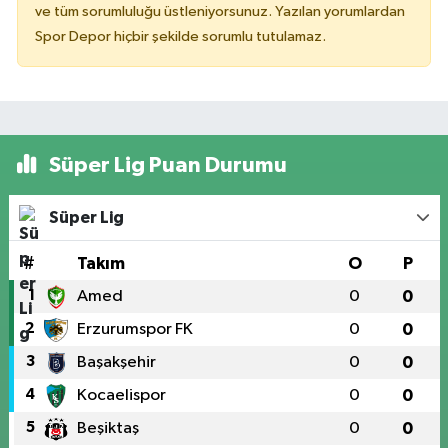
ve tüm sorumluluğu üstleniyorsunuz. Yazılan yorumlardan
Spor Depor hiçbir şekilde sorumlu tutulamaz.
Süper Lig Puan Durumu
Süper Lig
#
Takım
O
P
1
Amed
0
0
2
Erzurumspor FK
0
0
3
Başakşehir
0
0
4
Kocaelispor
0
0
5
Beşiktaş
0
0