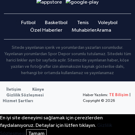
Futbol
Basketbol
Tenis
Voleybol
Özel Haberler
Muhabirler
Arama
Sitede yayınlanan içerik ve yorumlardan yazarları sorumludur.
Yayınlanan yorumlardan Spor Depor sorumlu tutulamaz. Sitedeki tüm
harici linkler ayrı bir sayfada açılır. Sitemizde yayınlanan haber, köşe
yazıları ve fotoğraflar izin alınmaksızın kaynak gösterilse dahi,
herhangi bir ortamda kullanılamaz ve yayınlanamaz
İletişim
Künye
Haber Yazılımı:
TE Bilişim
|
Gizlilik Sözleşmesi
Copyright © 2026
Hizmet Şartları
En iyi site deneyimi sağlamak için çerezlerden
faydalanıyoruz. Detaylar için lütfen tıklayın.
Gizlilik
Sözleşmesi
Tamam