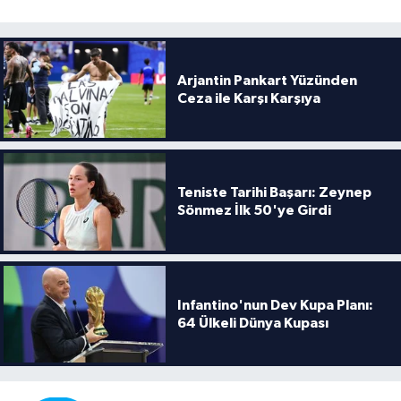
Boks
Güreş
Arjantin Pankart Yüzünden
Halter
Ceza ile Karşı Karşıya
Motor Sporları
Su Sporları
Teniste Tarihi Başarı: Zeynep
Sönmez İlk 50'ye Girdi
Diğer Spor Dalları
Futbolcular
Infantino'nun Dev Kupa Planı:
64 Ülkeli Dünya Kupası