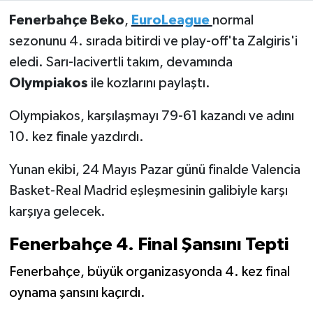
Fenerbahçe Beko
,
EuroLeague
normal
Türkiye Basketbol Ligi
sezonunu 4. sırada bitirdi ve play-off'ta Zalgiris'i
eledi. Sarı-lacivertli takım, devamında
Kadınlar Basketbol Ligi
Olympiakos
ile kozlarını paylaştı.
Diğer Basketbol Ligleri
Olympiakos, karşılaşmayı 79-61 kazandı ve adını
10. kez finale yazdırdı.
Formula 1
Yunan ekibi, 24 Mayıs Pazar günü finalde Valencia
Atletizm
Basket-Real Madrid eşleşmesinin galibiyle karşı
karşıya gelecek.
Hentbol
Fenerbahçe 4. Final Şansını Tepti
At Yarışı
Fenerbahçe, büyük organizasyonda 4. kez final
Bisiklet
oynama şansını kaçırdı.