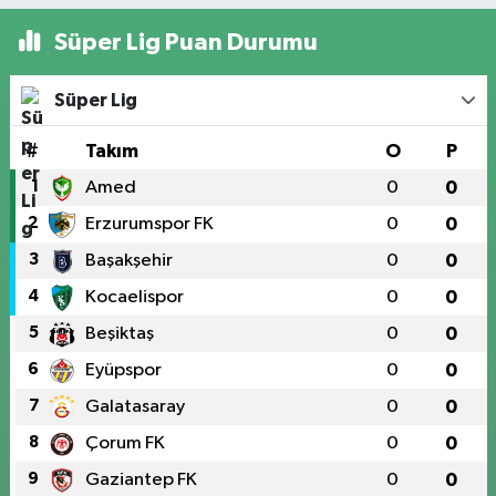
Süper Lig Puan Durumu
Süper Lig
#
Takım
O
P
1
Amed
0
0
2
Erzurumspor FK
0
0
3
Başakşehir
0
0
4
Kocaelispor
0
0
5
Beşiktaş
0
0
6
Eyüpspor
0
0
7
Galatasaray
0
0
8
Çorum FK
0
0
9
Gaziantep FK
0
0