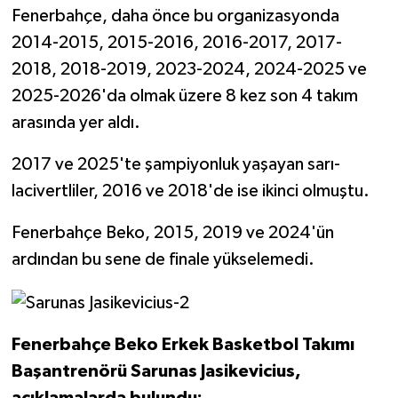
Boks
Fenerbahçe, daha önce bu organizasyonda
2014-2015, 2015-2016, 2016-2017, 2017-
Güreş
2018, 2018-2019, 2023-2024, 2024-2025 ve
2025-2026'da olmak üzere 8 kez son 4 takım
Halter
arasında yer aldı.
Motor Sporları
2017 ve 2025'te şampiyonluk yaşayan sarı-
Su Sporları
lacivertliler, 2016 ve 2018'de ise ikinci olmuştu.
Fenerbahçe Beko, 2015, 2019 ve 2024'ün
Diğer Spor Dalları
ardından bu sene de finale yükselemedi.
Futbolcular
Fenerbahçe Beko Erkek Basketbol Takımı
Başantrenörü Sarunas Jasikevicius,
açıklamalarda bulundu: