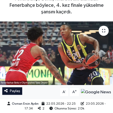
Fenerbahçe böylece, 4. kez finale yükselme
İngiltere Premier Lig
İngiltere Premier Lig
şansını kaçırdı.
Almanya Bundesliga
La Liga
La Liga
Almanya Bundesliga
Serie A
Serie A
Fransa Ligue 1
Eredevise
Fenerbahçe Beko x Olympiakos Spor Depor
Portekiz Ligi
Paylaş
-
+
A
A
TFF 1.Lig
Osman Ersin Aydın
22.05.2026 - 22:25
23.05.2026 -
17:34
2
Okunma Süresi: 2 Dk
Diğer Futbol Ligleri