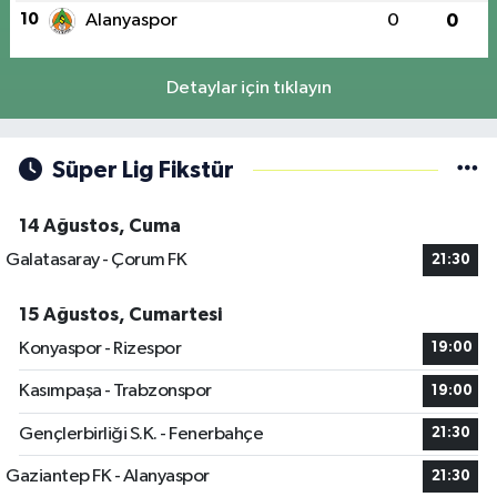
10
Alanyaspor
0
0
Detaylar için tıklayın
Süper Lig Fikstür
14 Ağustos, Cuma
Galatasaray - Çorum FK
21:30
15 Ağustos, Cumartesi
Konyaspor - Rizespor
19:00
Kasımpaşa - Trabzonspor
19:00
Gençlerbirliği S.K. - Fenerbahçe
21:30
Gaziantep FK - Alanyaspor
21:30