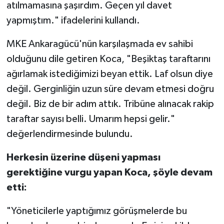
Boks
atılmamasına şaşırdım. Geçen yıl davet
yapmıştım." ifadelerini kullandı.
Güreş
MKE Ankaragücü'nün karşılaşmada ev sahibi
Halter
olduğunu dile getiren Koca, "Beşiktaş taraftarını
ağırlamak istediğimizi beyan ettik. Laf olsun diye
Motor Sporları
değil. Gerginliğin uzun süre devam etmesi doğru
değil. Biz de bir adım attık. Tribüne alınacak rakip
Su Sporları
taraftar sayısı belli. Umarım hepsi gelir."
Diğer Spor Dalları
değerlendirmesinde bulundu.
Futbolcular
Herkesin üzerine düşeni yapması
gerektiğine vurgu yapan Koca, şöyle devam
etti:
"Yöneticilerle yaptığımız görüşmelerde bu