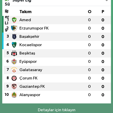
Süper Lig
#
Takım
O
P
1
Amed
0
0
2
Erzurumspor FK
0
0
3
Başakşehir
0
0
4
Kocaelispor
0
0
5
Beşiktaş
0
0
6
Eyüpspor
0
0
7
Galatasaray
0
0
8
Çorum FK
0
0
9
Gaziantep FK
0
0
10
Alanyaspor
0
0
Detaylar için tıklayın