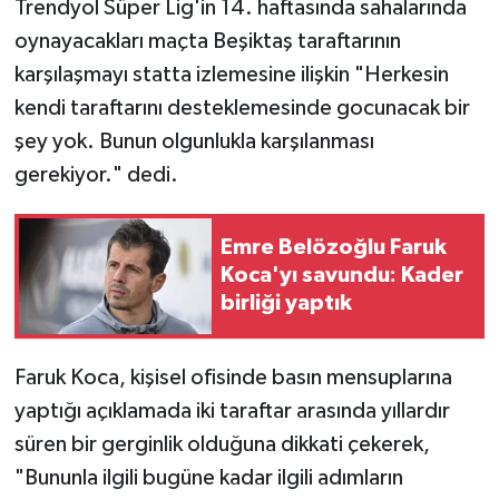
Trendyol Süper Lig'in 14. haftasında sahalarında
oynayacakları maçta Beşiktaş taraftarının
Türkiye Basketbol Ligi
karşılaşmayı statta izlemesine ilişkin "Herkesin
kendi taraftarını desteklemesinde gocunacak bir
Kadınlar Basketbol Ligi
şey yok. Bunun olgunlukla karşılanması
Diğer Basketbol Ligleri
gerekiyor." dedi.
Formula 1
Emre Belözoğlu Faruk
Koca'yı savundu: Kader
Atletizm
birliği yaptık
Hentbol
Faruk Koca, kişisel ofisinde basın mensuplarına
At Yarışı
yaptığı açıklamada iki taraftar arasında yıllardır
süren bir gerginlik olduğuna dikkati çekerek,
Bisiklet
"Bununla ilgili bugüne kadar ilgili adımların