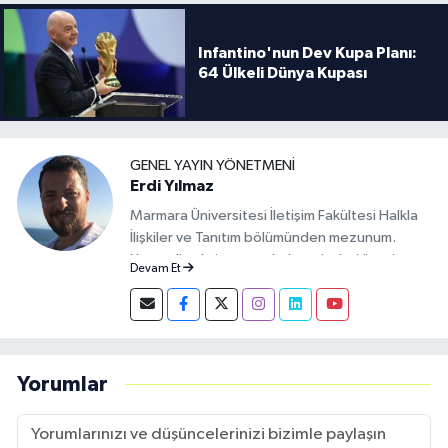
Infantino'nun Dev Kupa Planı:
64 Ülkeli Dünya Kupası
GENEL YAYIN YÖNETMENI
Erdi Yılmaz
Marmara Üniversitesi İletişim Fakültesi Halkla
İlişkiler ve Tanıtım bölümünden mezunum.
Uzun yıllardır internet haber siteleri üzerine
Devam Et
çalışmaktayım. Şu anda da Spor Depor'un
markalaşması ve Türk spor ortamına yeni bir
soluk getirmesi için mücadele ediyorum.
Yorumlar