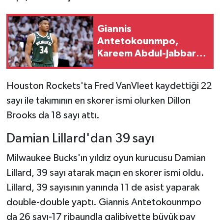
Boks
Giannis
Güreş
Antetokounmpo,
Kareem Abdul-Jabbar’ı
Halter
geride bıraktı
Motor Sporları
Houston Rockets'ta Fred VanVleet kaydettiği 22
sayı ile takımının en skorer ismi olurken Dillon
Su Sporları
Brooks da 18 sayı attı.
Diğer Spor Dalları
Damian Lillard'dan 39 sayı
Futbolcular
Milwaukee Bucks'ın yıldız oyun kurucusu Damian
Lillard, 39 sayı atarak maçın en skorer ismi oldu.
Lillard, 39 sayısının yanında 11 de asist yaparak
double-double yaptı. Giannis Antetokounmpo
da 26 sayı-17 ribaundla galibiyette büyük pay