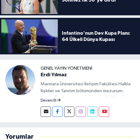
Sönmez İlk 50'ye Girdi
Infantino'nun Dev Kupa Planı:
64 Ülkeli Dünya Kupası
GENEL YAYIN YÖNETMENI
Erdi Yılmaz
Marmara Üniversitesi İletişim Fakültesi Halkla
İlişkiler ve Tanıtım bölümünden mezunum.
Uzun yıllardır internet haber siteleri üzerine
Devam Et
çalışmaktayım. Şu anda da Spor Depor'un
markalaşması ve Türk spor ortamına yeni bir
soluk getirmesi için mücadele ediyorum.
Yorumlar