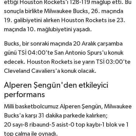
ettiği Houston Rockets'ı 128-119 mağlup etti. Bu
sonuçla birlikte Milwaukee Bucks, 26. maçında
Türkiye Basketbol Ligi
19. galibiyetini alırken Houston Rockets ise 23.
maçında 10. mağlubiyetini yaşadı.
Kadınlar Basketbol Ligi
Bucks, bir sonraki maçında 20 Aralık çarşamba
Diğer Basketbol Ligleri
günü TSİ 04:00'te San Antonio Spurs'u konuk
Formula 1
edecek. Houston Rockets ise yarın TSİ 03:00'te
Cleveland Cavaliers'a konuk olacak.
Atletizm
Alperen Şengün'den etkileyici
Hentbol
performans
Milli basketbolcumuz Alperen Şengün, Milwaukee
At Yarışı
Bucks'a karşı 31 dakika parkede kalırken;
Bisiklet
20 sayı-8 ribaund-5 asist-0 top kaybı-1 blok ve 1
top çalma ile oynadı.