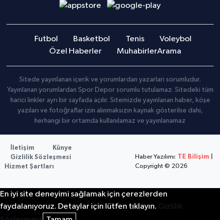
Futbol
Basketbol
Tenis
Voleybol
Özel Haberler
Muhabirler
Arama
Sitede yayınlanan içerik ve yorumlardan yazarları sorumludur.
Yayınlanan yorumlardan Spor Depor sorumlu tutulamaz. Sitedeki tüm
harici linkler ayrı bir sayfada açılır. Sitemizde yayınlanan haber, köşe
yazıları ve fotoğraflar izin alınmaksızın kaynak gösterilse dahi,
herhangi bir ortamda kullanılamaz ve yayınlanamaz
İletişim
Künye
Haber Yazılımı:
TE Bilişim
|
Gizlilik Sözleşmesi
Copyright © 2026
Hizmet Şartları
En iyi site deneyimi sağlamak için çerezlerden
faydalanıyoruz. Detaylar için lütfen tıklayın.
Gizlilik
Sözleşmesi
Tamam