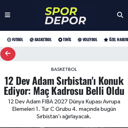
Futbol
Galatasaray
Türkiye Basketbol Ligi
Türk Tenisi
Sultanlar Ligi
Gündem
Nöbetçi Eczaneler
Fenerbahçe
Basketbol
EuroLeague
Grand Slam
Özel Haber
Hava Durumu
FUTBOL
BASKETBOL
TENIS
VOLEYBOL
ÖZEL HABER
Beşiktaş
NBA
Tenis
ATP
Futbol
Trafik Durumu
Trabzonspor
WTA
Voleybol
Basketbol
Süper Lig Puan Durumu ve Fikstür
BASKETBOL
12 Dev Adam Sırbistan'ı Konuk
Trendyol Süper Lig
Özel Haberler
Şampiyonlar Ligi
Tüm Manşetler
Ediyor: Maç Kadrosu Belli Oldu
Şampiyonlar Ligi
Muhabirler
UEFA Avrupa Ligi
Son Dakika Haberleri
12 Dev Adam FIBA 2027 Dünya Kupası Avrupa
Elemeleri 1. Tur C Grubu 4. maçında bugün
Haber Arşivi
UEFA Avrupa Ligi
Arama
Avrupa Konferans Ligi
Sırbistan'ı ağırlayacak.
Avrupa Konferans Ligi
Trendyol Süper Lig