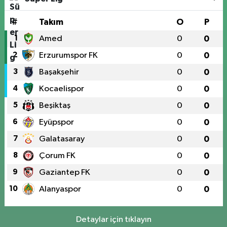
#
Takım
O
P
1
Amed
0
0
2
Erzurumspor FK
0
0
3
Başakşehir
0
0
4
Kocaelispor
0
0
5
Beşiktaş
0
0
6
Eyüpspor
0
0
7
Galatasaray
0
0
8
Çorum FK
0
0
9
Gaziantep FK
0
0
10
Alanyaspor
0
0
Detaylar için tıklayın