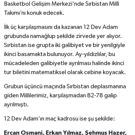
Basketbol Gelişim Merkezi'nde Sırbistan Millî
Takımı’nı konuk edecek.
Türkiye Basketbol Ligi
İlk üç karşılaşmasını da kazanan 12 Dev Adam
Kadınlar Basketbol Ligi
grubunda namağlup şekilde zirvede yer alıyor.
Sırbistan ise grupta iki galibiyet ve bir yenilgiyle
Diğer Basketbol Ligleri
ikinci basamakta bulunuyor. Ay-yıldızlılar, bu
Formula 1
mücadeleden galibiyetle ayrılması halinde ikinci
tur biletini matematiksel olarak cebine koyacak.
Atletizm
Grubun üçüncü maçında Sırbistan deplasmanına
Hentbol
giden Millilerimiz, karşılaşmadan 82-78 galip
ayrılmıştı.
At Yarışı
12 Dev Adam'ın maç kadrosu ise şu şekilde:
Bisiklet
Ercan Osmani, Erkan Yılmaz, Şehmus Hazer,