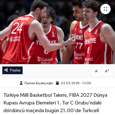
İngiltere Premier Lig
İngiltere Premier Lig
Almanya Bundesliga
La Liga
La Liga
Almanya Bundesliga
Serie A
Serie A
Fransa Ligue 1
Paylaş
-
+
A
A
Eredevise
Öymen Bıçakçıoğlu
02.03.2026 - 13:00
Portekiz Ligi
Türkiye Millî Basketbol Takımı, FIBA 2027 Dünya
TFF 1.Lig
Kupası Avrupa Elemeleri 1. Tur C Grubu’ndaki
dördüncü maçında bugün 21.00'de Turkcell
Diğer Futbol Ligleri