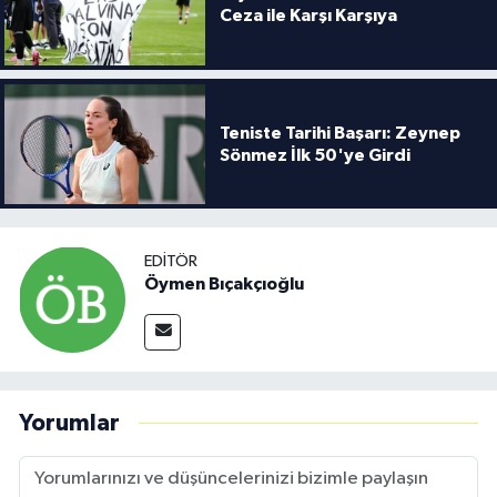
Ceza ile Karşı Karşıya
Teniste Tarihi Başarı: Zeynep
Sönmez İlk 50'ye Girdi
EDITÖR
Öymen Bıçakçıoğlu
Yorumlar