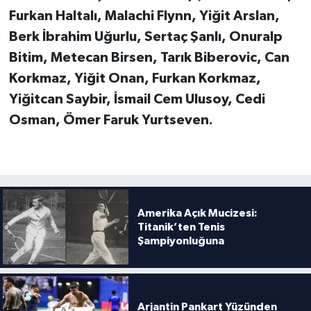
Boks
Furkan Haltalı, Malachi Flynn, Yiğit Arslan,
Berk İbrahim Uğurlu, Sertaç Şanlı, Onuralp
Güreş
Bitim, Metecan Birsen, Tarık Biberovic, Can
Halter
Korkmaz, Yiğit Onan, Furkan Korkmaz,
Yiğitcan Saybir, İsmail Cem Ulusoy, Cedi
Motor Sporları
Osman, Ömer Faruk Yurtseven.
Su Sporları
Diğer Spor Dalları
Amerika Açık Mucizesi:
Futbolcular
Titanik’ten Tenis
Şampiyonluğuna
Arjantin Pankart Yüzünden