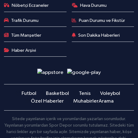
Nöbetçi Eczaneler
Hava Durumu
Trafik Durumu
Puan Durumu ve Fikstür
Tüm Manşetler
Son Dakika Haberleri
Haber Arşivi
Futbol
Basketbol
Tenis
Voleybol
Özel Haberler
Muhabirler
Arama
Sitede yayınlanan içerik ve yorumlardan yazarları sorumludur.
Yayınlanan yorumlardan Spor Depor sorumlu tutulamaz. Sitedeki tüm
harici linkler ayrı bir sayfada açılır. Sitemizde yayınlanan haber, köşe