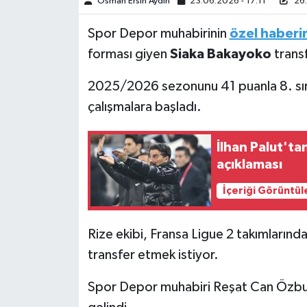
Osman Ersin Aydın
23.06.2026 - 17:11
26.
Türkiye Basketbol Ligi
Spor Depor muhabirinin
özel haberi
forması giyen
Siaka Bakayoko
transf
Kadınlar Basketbol Ligi
2025/2026 sezonunu 41 puanla 8. sır
Diğer Basketbol Ligleri
çalışmalara başladı.
Formula 1
İlhan Palut't
açıklaması
Atletizm
İçeriği Görüntül
Hentbol
Rize ekibi, Fransa Ligue 2 takımların
At Yarışı
transfer etmek istiyor.
Bisiklet
Spor Depor muhabiri Reşat Can Özbu