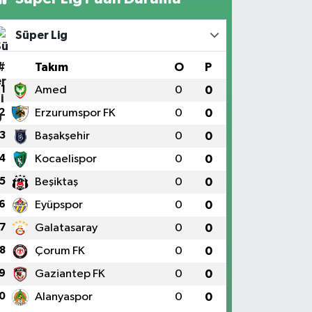
Süper Lig
#
Takım
O
P
1
Amed
0
0
2
Erzurumspor FK
0
0
3
Başakşehir
0
0
4
Kocaelispor
0
0
5
Beşiktaş
0
0
6
Eyüpspor
0
0
7
Galatasaray
0
0
8
Çorum FK
0
0
9
Gaziantep FK
0
0
0
Alanyaspor
0
0