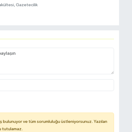
akültesi, Gazetecilik
ş bulunuyor ve tüm sorumluluğu üstleniyorsunuz. Yazılan
u tutulamaz.