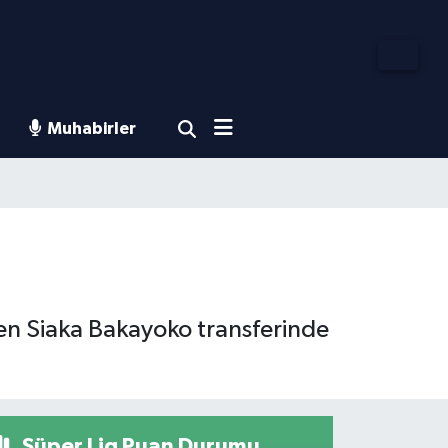
Muhabirler
en Siaka Bakayoko transferinde
Süper Lig Puan Durumu