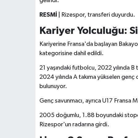
gelindi.
Boks
RESMİ |
Rizespor, transferi duyurdu.
Güreş
Kariyer Yolculuğu: 
Halter
Kariyerine Fransa'da başlayan Bakayo
Motor Sporları
kategorisine dahil edildi.
Su Sporları
21 yaşındaki futbolcu, 2022 yılında B
2024 yılında A takıma yükselen genç
Diğer Spor Dalları
bulunuyor.
Futbolcular
Genç savunmacı, ayrıca U17 Fransa Mil
2005 doğumlu, 1.88 boyundaki stoper
Rizespor'un radarına girdi.