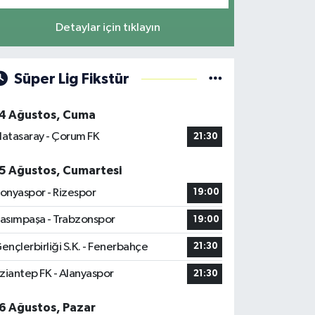
Detaylar için tıklayın
Süper Lig Fikstür
4 Ağustos, Cuma
latasaray - Çorum FK
21:30
5 Ağustos, Cumartesi
onyaspor - Rizespor
19:00
asımpaşa - Trabzonspor
19:00
ençlerbirliği S.K. - Fenerbahçe
21:30
ziantep FK - Alanyaspor
21:30
6 Ağustos, Pazar