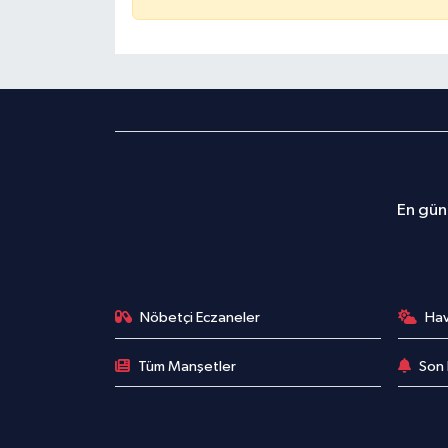
En günc
Nöbetçi Eczaneler
Ha
Tüm Manşetler
Son 