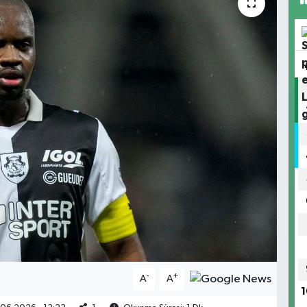
-
+
A
A
1