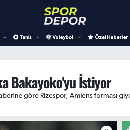
Tenis
Voleybol
Özel Haberler
ka Bakayoko'yu İstiyor
berine göre Rizespor, Amiens forması giy