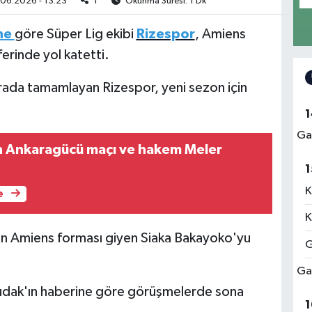
06.2026 - 13:23
1
Okunma Süresi: 1 Dk
ne
göre Süper Lig ekibi
Rizespor
, Amiens
erinde yol katetti.
ada tamamlayan Rizespor, yeni sezon için
1
Ga
an Ankaragücü maçı ve hakem Meler
1
K
e
K
dan Amiens forması giyen Siaka Bakayoko'yu
G
Ga
dak'ın haberine göre görüşmelerde sona
1