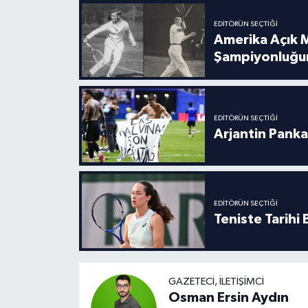
EDITÖRÜN SEÇTIĞI
Amerika Açık M
Şampiyonluğu
EDITÖRÜN SEÇTIĞI
Arjantin Panka
EDITÖRÜN SEÇTIĞI
Teniste Tarihi
GAZETECI, İLETIŞIMCI
Osman Ersin Aydın