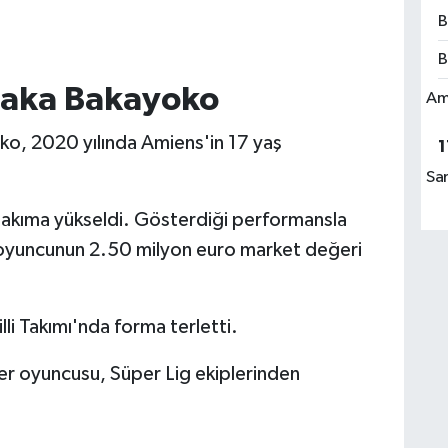
B
B
Siaka Bakayoko
Am
ko, 2020 yılında Amiens'in 17 yaş
1
Sa
 takıma yükseldi. Gösterdiği performansla
 oyuncunun 2.50 milyon euro market değeri
li Takımı'nda forma terletti.
 oyuncusu, Süper Lig ekiplerinden