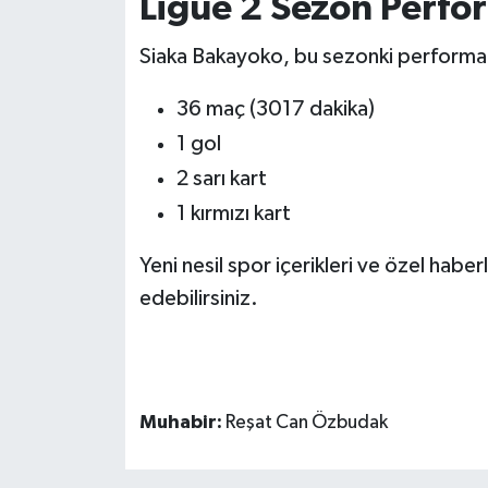
Ligue 2 Sezon Perfo
Siaka Bakayoko, bu sezonki performans
36 maç (3017 dakika)
1 gol
2 sarı kart
1 kırmızı kart
Yeni nesil spor içerikleri ve özel haberl
edebilirsiniz.
Muhabir:
Reşat Can Özbudak