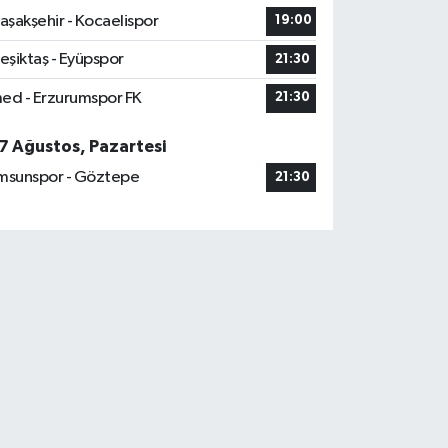
aşakşehir - Kocaelispor
19:00
eşiktaş - Eyüpspor
21:30
ed - Erzurumspor FK
21:30
7 Ağustos, Pazartesi
msunspor - Göztepe
21:30