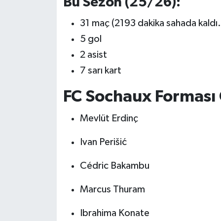
Bu Sezon (25/26):
31 maç (2193 dakika sahada kaldı.
5 gol
2 asist
7 sarı kart
FC Sochaux Forması G
Mevlüt Erdinç
Ivan Perišić
Cédric Bakambu
Marcus Thuram
Ibrahima Konate