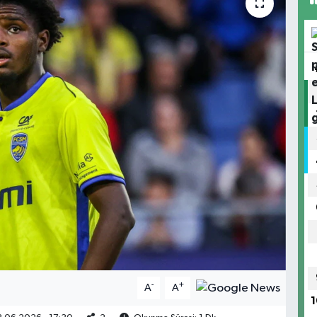
-
+
A
A
1