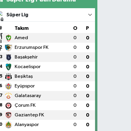
Süper Lig
#
Takım
O
P
1
Amed
0
0
2
Erzurumspor FK
0
0
3
Başakşehir
0
0
4
Kocaelispor
0
0
5
Beşiktaş
0
0
6
Eyüpspor
0
0
7
Galatasaray
0
0
8
Çorum FK
0
0
9
Gaziantep FK
0
0
0
Alanyaspor
0
0