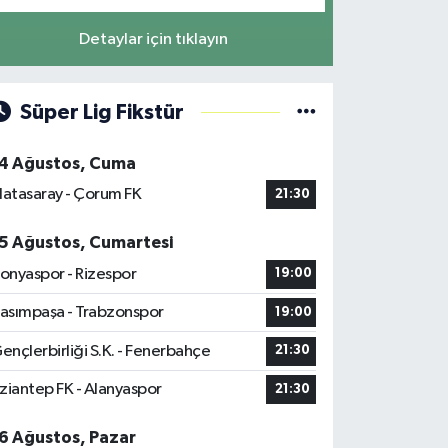
Detaylar için tıklayın
Süper Lig Fikstür
4 Ağustos, Cuma
latasaray - Çorum FK
21:30
5 Ağustos, Cumartesi
onyaspor - Rizespor
19:00
asımpaşa - Trabzonspor
19:00
ençlerbirliği S.K. - Fenerbahçe
21:30
ziantep FK - Alanyaspor
21:30
6 Ağustos, Pazar