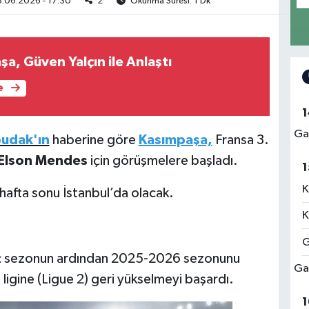
.06.2026 - 17:30
2
Okunma Süresi: 1 Dk
a, Güven Yalçın ile Anlaştı
e
1
Ga
udak'ın
haberine göre
Kasımpaşa,
Fransa 3.
Elson Mendes
için görüşmelere başladı.
1
K
hafta sonu İstanbul’da olacak.
K
G
üç sezonun ardından 2025-2026 sezonunu
Ga
i ligine (Ligue 2) geri yükselmeyi başardı.
1