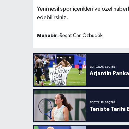
Yeni nesil spor içerikleri ve özel haberl
edebilirsiniz.
Muhabir:
Reşat Can Özbudak
EDITÖRÜN SEÇTIĞI
Arjantin Panka
EDITÖRÜN SEÇTIĞI
Teniste Tarihi