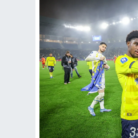
Boks
Güreş
Halter
Motor Sporları
Su Sporları
Diğer Spor Dalları
Futbolcular