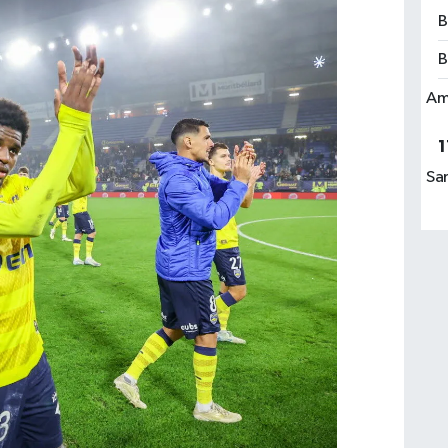
B
B
Am
1
Sa