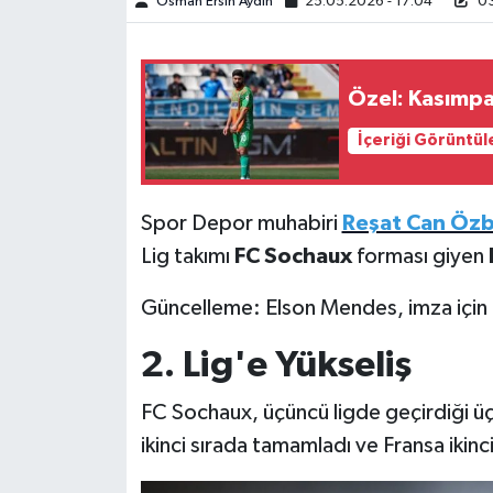
Osman Ersin Aydın
25.05.2026 - 17:04
03
Türkiye Basketbol Ligi
Özel: Kasımpaş
Kadınlar Basketbol Ligi
İçeriği Görüntül
Diğer Basketbol Ligleri
Formula 1
Spor Depor muhabiri
Reşat Can Özb
Lig takımı
FC Sochaux
forması giyen
Atletizm
Güncelleme: Elson Mendes, imza için 
Hentbol
2. Lig'e Yükseliş
At Yarışı
FC Sochaux, üçüncü ligde geçirdiği 
Bisiklet
ikinci sırada tamamladı ve Fransa ikinc