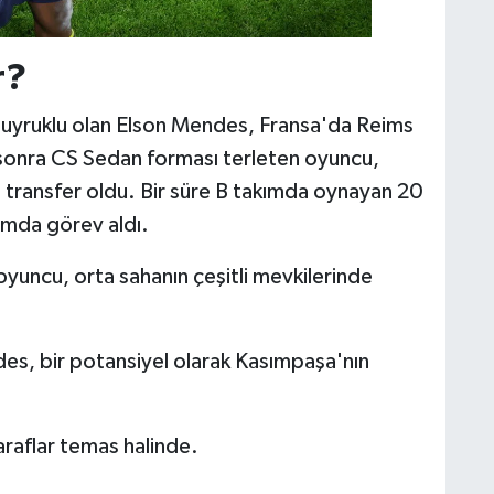
r?
 uyruklu
olan Elson Mendes, Fransa'da Reims
 sonra CS Sedan forması terleten oyuncu,
 transfer oldu. Bir süre B takımda oynayan 20
ımda görev aldı.
yuncu, orta sahanın çeşitli mevkilerinde
, bir potansiyel olarak Kasımpaşa'nın
raflar temas halinde.