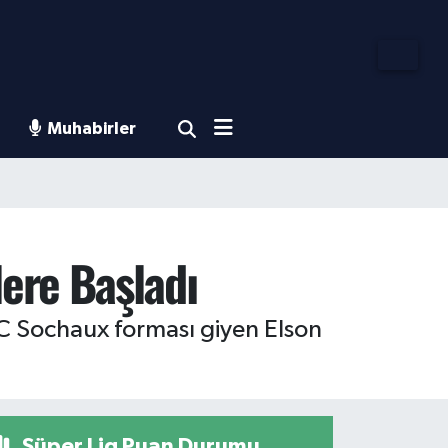
Muhabirler
ere Başladı
C Sochaux forması giyen Elson
Süper Lig Puan Durumu