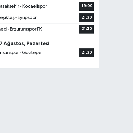
aşakşehir - Kocaelispor
19:00
eşiktaş - Eyüpspor
21:30
ed - Erzurumspor FK
21:30
7 Ağustos, Pazartesi
msunspor - Göztepe
21:30