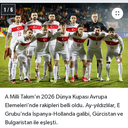
1 / 6
Türkiye Basketbol Ligi
Kadınlar Basketbol Ligi
Diğer Basketbol Ligleri
Formula 1
Atletizm
Hentbol
A Milli Takım'ın 2026 Dünya Kupası Avrupa
At Yarışı
Elemeleri'nde rakipleri belli oldu. Ay-yıldızlılar, E
Grubu'nda İspanya-Hollanda galibi, Gürcistan ve
Bisiklet
Bulgaristan ile eşleşti.