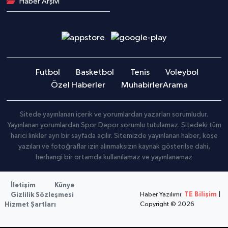
Haber Arşivi
Futbol
Basketbol
Tenis
Voleybol
Özel Haberler
Muhabirler
Arama
Sitede yayınlanan içerik ve yorumlardan yazarları sorumludur.
Yayınlanan yorumlardan Spor Depor sorumlu tutulamaz. Sitedeki tüm
harici linkler ayrı bir sayfada açılır. Sitemizde yayınlanan haber, köşe
yazıları ve fotoğraflar izin alınmaksızın kaynak gösterilse dahi,
herhangi bir ortamda kullanılamaz ve yayınlanamaz
İletişim
Künye
Haber Yazılımı:
TE Bilişim
|
Gizlilik Sözleşmesi
Copyright © 2026
Hizmet Şartları