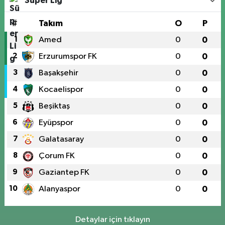
Süper Lig
#
Takım
O
P
1
Amed
0
0
2
Erzurumspor FK
0
0
3
Başakşehir
0
0
4
Kocaelispor
0
0
5
Beşiktaş
0
0
6
Eyüpspor
0
0
7
Galatasaray
0
0
8
Çorum FK
0
0
9
Gaziantep FK
0
0
10
Alanyaspor
0
0
Detaylar için tıklayın