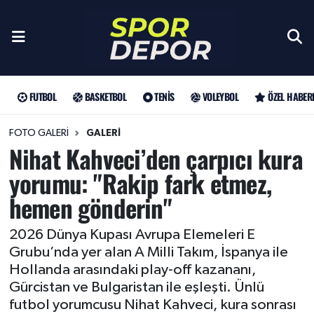
Futbol
Galatasaray
Türkiye Basketbol Ligi
Türk Tenisi
Sultanlar Ligi
Gündem
Nöbetçi Eczaneler
Fenerbahçe
Basketbol
EuroLeague
Grand Slam
Özel Haber
Hava Durumu
FUTBOL
BASKETBOL
TENIS
VOLEYBOL
ÖZEL HABER
Beşiktaş
NBA
Tenis
ATP
Futbol
Trafik Durumu
FOTO GALERI
GALERI
Nihat Kahveci’den çarpıcı kura
Trabzonspor
WTA
Voleybol
Basketbol
Süper Lig Puan Durumu ve Fikstür
yorumu: "Rakip fark etmez,
hemen gönderin"
Trendyol Süper Lig
Özel Haberler
Şampiyonlar Ligi
Tüm Manşetler
Şampiyonlar Ligi
Muhabirler
UEFA Avrupa Ligi
Son Dakika Haberleri
2026 Dünya Kupası Avrupa Elemeleri E
Grubu’nda yer alan A Milli Takım, İspanya ile
Haber Arşivi
UEFA Avrupa Ligi
Arama
Avrupa Konferans Ligi
Hollanda arasındaki play-off kazananı,
Gürcistan ve Bulgaristan ile eşleşti. Ünlü
futbol yorumcusu Nihat Kahveci, kura sonrası
Avrupa Konferans Ligi
Trendyol Süper Lig