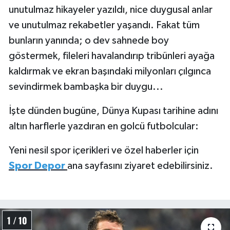
unutulmaz hikayeler yazıldı, nice duygusal anlar
Türkiye Basketbol Ligi
ve unutulmaz rekabetler yaşandı. Fakat tüm
bunların yanında; o dev sahnede boy
Kadınlar Basketbol Ligi
göstermek, fileleri havalandırıp tribünleri ayağa
kaldırmak ve ekran başındaki milyonları çılgınca
Diğer Basketbol Ligleri
sevindirmek bambaşka bir duygu...
Formula 1
İşte dünden bugüne, Dünya Kupası tarihine adını
altın harflerle yazdıran en golcü futbolcular:
Atletizm
Yeni nesil spor içerikleri ve özel haberler için
Hentbol
Spor Depor
ana sayfasını ziyaret edebilirsiniz.
At Yarışı
Bisiklet
1 / 10