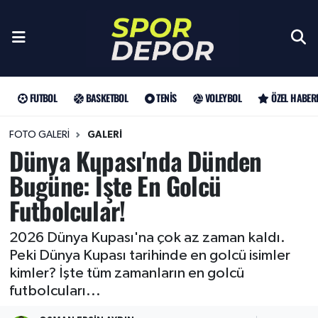
Futbol
Galatasaray
Türkiye Basketbol Ligi
Türk Tenisi
Sultanlar Ligi
Gündem
Nöbetçi Eczaneler
Fenerbahçe
Basketbol
EuroLeague
Grand Slam
Özel Haber
Hava Durumu
FUTBOL
BASKETBOL
TENIS
VOLEYBOL
ÖZEL HABER
Beşiktaş
NBA
Tenis
ATP
Futbol
Trafik Durumu
FOTO GALERI
GALERI
Dünya Kupası'nda Dünden
Trabzonspor
WTA
Voleybol
Basketbol
Süper Lig Puan Durumu ve Fikstür
Bugüne: İşte En Golcü
Futbolcular!
Trendyol Süper Lig
Özel Haberler
Şampiyonlar Ligi
Tüm Manşetler
Şampiyonlar Ligi
Muhabirler
UEFA Avrupa Ligi
Son Dakika Haberleri
2026 Dünya Kupası'na çok az zaman kaldı.
Peki Dünya Kupası tarihinde en golcü isimler
Haber Arşivi
UEFA Avrupa Ligi
Arama
Avrupa Konferans Ligi
kimler? İşte tüm zamanların en golcü
futbolcuları...
Avrupa Konferans Ligi
Trendyol Süper Lig