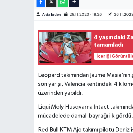
Türkiye Basketbol Ligi
Arda Erden
26.11.2023 - 18:26
26.11.2023
Kadınlar Basketbol Ligi
4 yaşındaki Z
Diğer Basketbol Ligleri
tamamladı
İçeriği Görüntül
Formula 1
Atletizm
Leopard takımından Jaume Masia'nın 
son yarışı, Valencia kentindeki 4 kilo
Hentbol
üzerinden yapıldı.
At Yarışı
Liqui Moly Husqvarna Intact takımında
mücadelede damalı bayrağı ilk gördü
Bisiklet
Red Bull KTM Ajo takımı pilotu Deniz ise