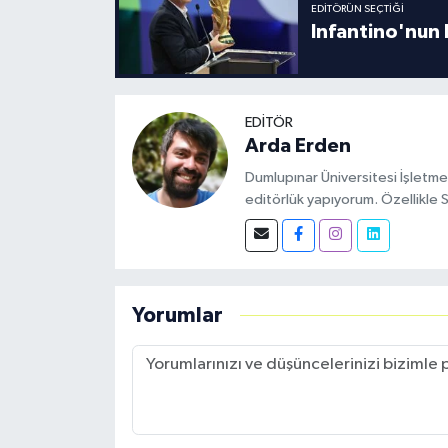
EDITÖRÜN SEÇTIĞI
Infantino'nun 
EDITÖR
Arda Erden
Dumlupınar Üniversitesi İşletm
editörlük yapıyorum. Özellikle
Yorumlar