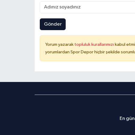
Gönder
Yorum yazarak
topluluk kurallarımızı
kabul etmi
yorumlardan Spor Depor hiçbir şekilde soruml
En günc