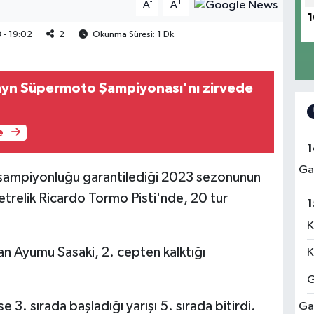
-
+
A
A
1
 - 19:02
2
Okunma Süresi: 1 Dk
ayn Süpermoto Şampiyonası'nı zirvede
e
1
Ga
şampiyonluğu garantilediği 2023 sezonunun
metrelik Ricardo Tormo Pisti'nde, 20 tur
1
K
n Ayumu Sasaki, 2. cepten kalktığı
K
.
G
 3. sırada başladığı yarışı 5. sırada bitirdi.
Ga