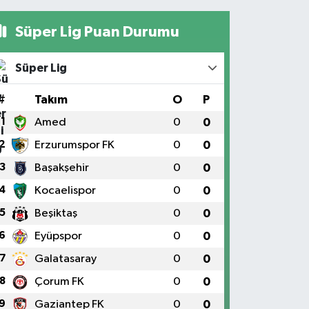
Süper Lig Puan Durumu
Süper Lig
#
Takım
O
P
1
Amed
0
0
2
Erzurumspor FK
0
0
3
Başakşehir
0
0
4
Kocaelispor
0
0
5
Beşiktaş
0
0
6
Eyüpspor
0
0
7
Galatasaray
0
0
8
Çorum FK
0
0
9
Gaziantep FK
0
0