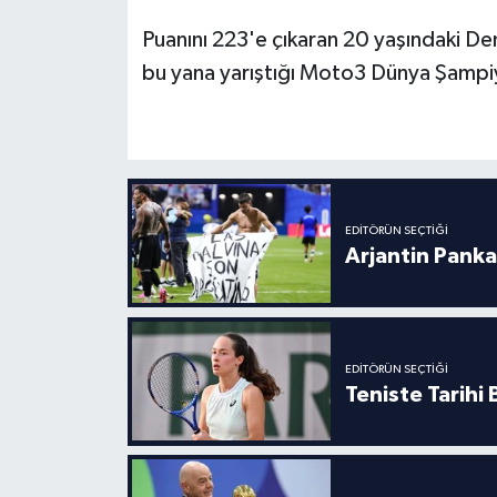
Boks
Puanını 223'e çıkaran 20 yaşındaki De
Güreş
bu yana yarıştığı Moto3 Dünya Şampiyo
Halter
Motor Sporları
Su Sporları
EDITÖRÜN SEÇTIĞI
Arjantin Panka
Diğer Spor Dalları
Futbolcular
EDITÖRÜN SEÇTIĞI
Teniste Tarihi