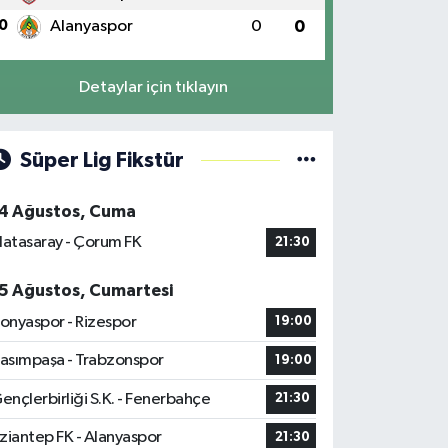
0
Alanyaspor
0
0
Detaylar için tıklayın
Süper Lig Fikstür
4 Ağustos, Cuma
latasaray - Çorum FK
21:30
5 Ağustos, Cumartesi
onyaspor - Rizespor
19:00
asımpaşa - Trabzonspor
19:00
ençlerbirliği S.K. - Fenerbahçe
21:30
ziantep FK - Alanyaspor
21:30