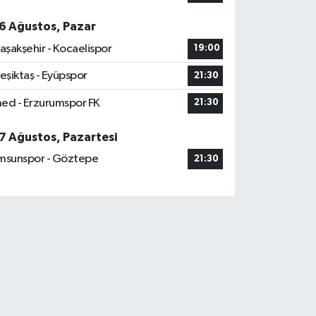
6 Ağustos, Pazar
aşakşehir - Kocaelispor
19:00
eşiktaş - Eyüpspor
21:30
ed - Erzurumspor FK
21:30
7 Ağustos, Pazartesi
msunspor - Göztepe
21:30