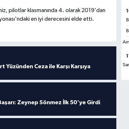
niz, pilotlar klasmanında 4. olarak 2019'dan
1
nası'ndaki en iyi derecesini elde etti.
B
B
Am
1
Sa
rt Yüzünden Ceza ile Karşı Karşıya
 Başarı: Zeynep Sönmez İlk 50'ye Girdi