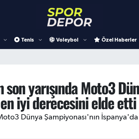
Tenis
Voleybol
Özel Haberler
n son yarışında Moto3 Dü
n iyi derecesini elde etti
, Moto3 Dünya Şampiyonası'nın İspanya'da