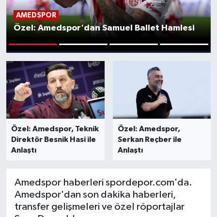
AMEDSPOR
İngiltere Premier Lig
İngiltere Premier Lig
Özel: Amedspor'dan Samuel Ballet Hamlesi
Almanya Bundesliga
La Liga
1
2
3
4
La Liga
Almanya Bundesliga
Serie A
Serie A
Fransa Ligue 1
Özel: Amedspor, Teknik
Özel: Amedspor,
Direktör Besnik Hasi ile
Serkan Reçber ile
Eredevise
Anlaştı
Anlaştı
Portekiz Ligi
Amedspor haberleri spordepor.com'da.
TFF 1.Lig
Amedspor'dan son dakika haberleri,
transfer gelişmeleri ve özel röportajlar
Diğer Futbol Ligleri