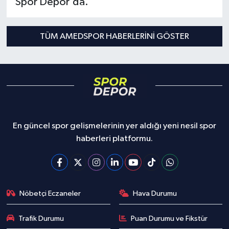
Spor Depor'da.
Türkiye Basketbol Ligi
TÜM AMEDSPOR HABERLERINI GÖSTER
Kadınlar Basketbol Ligi
Diğer Basketbol Ligleri
Formula 1
En güncel spor gelişmelerinin yer aldığı yeni nesil spor
Atletizm
haberleri platformu.
Hentbol
At Yarışı
Nöbetçi Eczaneler
Hava Durumu
Bisiklet
Trafik Durumu
Puan Durumu ve Fikstür